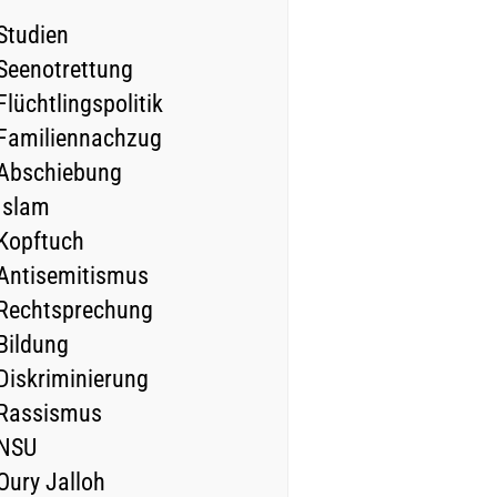
Studien
Seenotrettung
Flüchtlingspolitik
Familiennachzug
Abschiebung
Islam
Kopftuch
Antisemitismus
Rechtsprechung
Bildung
Diskriminierung
Rassismus
NSU
Oury Jalloh