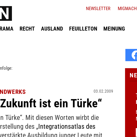
NEWSLETTER
MIGMACH
ORAMA
RECHT
AUSLAND
FEUILLETON
MEINUNG
nfolge:
N
ANDWERKS
03.02.2009
Zukunft ist ein Türke“
in Türke“. Mit diesen Worten wirbt die
stellung des „
Integrationsatlas des
e verstärkte Ausbildung junger Leute mit