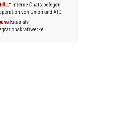
Interne Chats belegen
HÜLLT
operation von Union und AfD…
Kitas als
DUNG
egrationskraftwerke