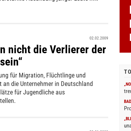
02.02.2009
 nicht die Verlierer der
 sein“
T
ng für Migration, Flüchtlinge und
at an die Unternehmer in Deutschland
„NO
tre
lätze für Jugendliche aus
ellen.
BA
Pr
„BL
un