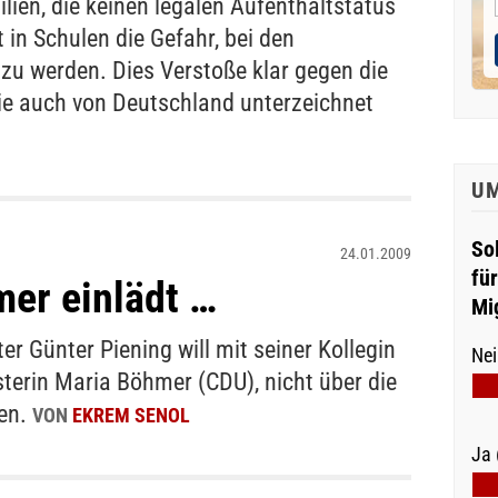
lien, die keinen legalen Aufenthaltstatus
 in Schulen die Gefahr, bei den
u werden. Dies Verstoße klar gegen die
ie auch von Deutschland unterzeichnet
U
So
24.01.2009
fü
er einlädt …
Mi
er Günter Piening will mit seiner Kollegin
Nei
terin Maria Böhmer (CDU), nicht über die
den.
VON
EKREM SENOL
Ja 