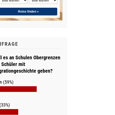
Reise finden »
MFRAGE
ll es an Schulen Obergrenzen
r Schüler mit
grationgeschichte geben?
n (59%)
(33%)