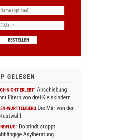
OP GELESEN
Abschiebung
CH NICHT ERLEBT“
nnt Eltern von drei Kleinkindern
Die Mär von der
DEN-WÜRTTEMBERG
otestwahl
Dobrindt stoppt
INDFLUG“
abhängige Asylberatung