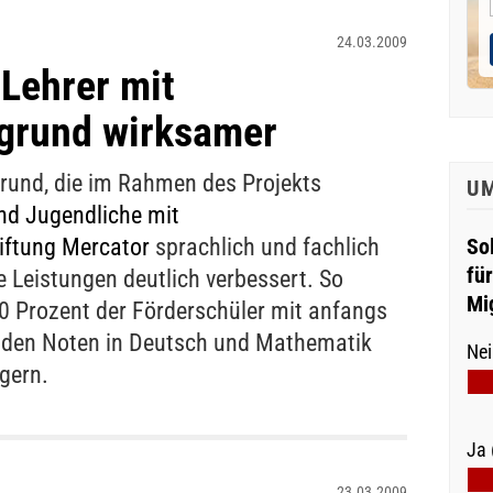
24.03.2009
Lehrer mit
rgrund wirksamer
grund, die im Rahmen des Projekts
U
und Jugendliche mit
iftung Mercator
sprachlich und fachlich
So
fü
e Leistungen deutlich verbessert. So
Mi
70 Prozent der Förderschüler mit anfangs
den Noten in Deutsch und Mathematik
Nei
gern.
Ja 
23.03.2009