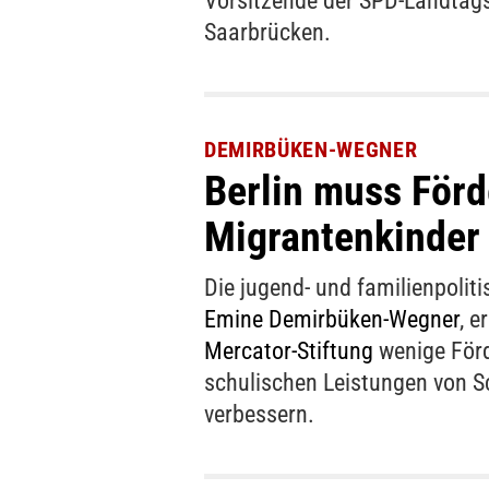
Vorsitzende der SPD-Landtags
Saarbrücken.
DEMIRBÜKEN-WEGNER
Berlin muss För
Migrantenkinde
Die jugend- und familienpoliti
Emine Demirbüken-Wegner
, e
Mercator-Stiftung
wenige Förd
schulischen Leistungen von S
verbessern.