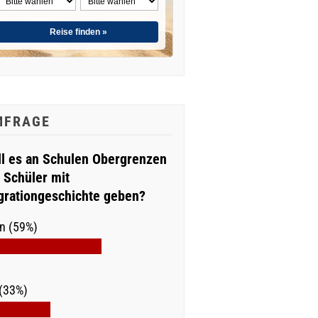
Reise finden »
MFRAGE
ll es an Schulen Obergrenzen
r Schüler mit
grationgeschichte geben?
n (59%)
(33%)