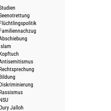
Studien
Seenotrettung
Flüchtlingspolitik
Familiennachzug
Abschiebung
Islam
Kopftuch
Antisemitismus
Rechtsprechung
Bildung
Diskriminierung
Rassismus
NSU
Oury Jalloh