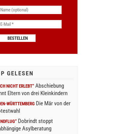
OP GELESEN
Abschiebung
CH NICHT ERLEBT“
nnt Eltern von drei Kleinkindern
Die Mär von der
DEN-WÜRTTEMBERG
otestwahl
Dobrindt stoppt
INDFLUG“
abhängige Asylberatung