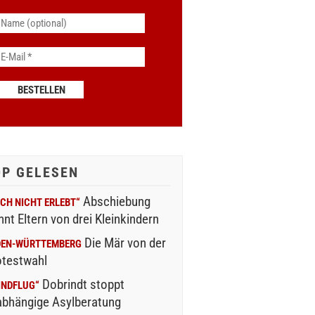
OP GELESEN
Abschiebung
CH NICHT ERLEBT“
nnt Eltern von drei Kleinkindern
Die Mär von der
DEN-WÜRTTEMBERG
otestwahl
Dobrindt stoppt
INDFLUG“
abhängige Asylberatung