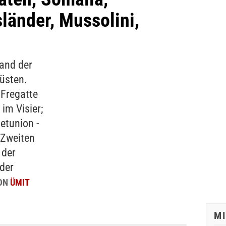
länder, Mussolini,
Land der
Küsten.
 Fregatte
im Visier;
jetunion -
 Zweiten
 der
der
ON
ÜMIT
M