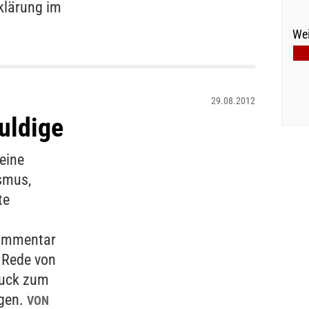
klärung im
Wei
29.08.2012
uldige
eine
smus,
te
Kommentar
r Rede von
auck zum
agen.
VON