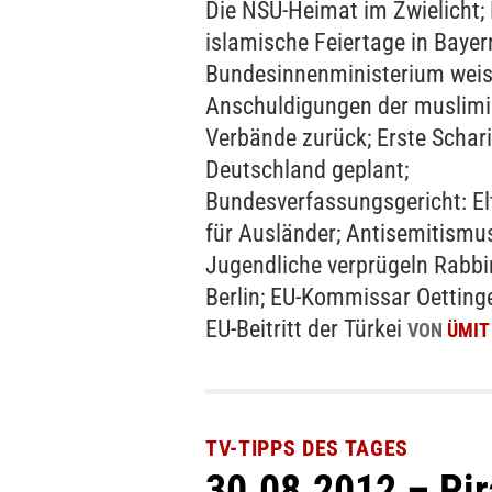
Die NSU-Heimat im Zwielicht; 
islamische Feiertage in Bayer
Bundesinnenministerium weis
Anschuldigungen der muslim
Verbände zurück; Erste Schar
Deutschland geplant;
Bundesverfassungsgericht: El
für Ausländer; Antisemitismu
Jugendliche verprügeln Rabbi
Berlin; EU-Kommissar Oettinge
EU-Beitritt der Türkei
VON
ÜMIT
TV-TIPPS DES TAGES
30.08.2012 – Pir