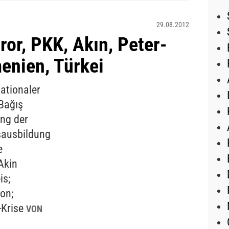
29.08.2012
ror, PKK, Akın, Peter-
enien, Türkei
ationaler
Bağış
ung der
sausbildung
e
Akin
is;
on;
-Krise
VON