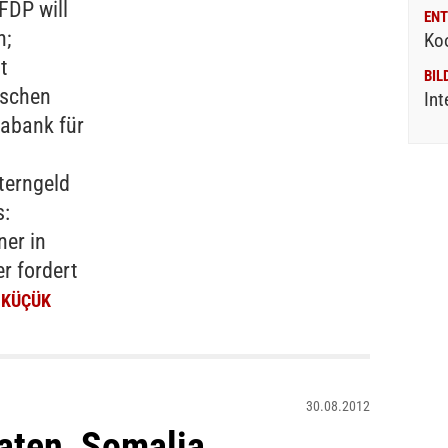
FDP will
ENT
n;
Ko
t
BIL
ischen
Int
iabank für
terngeld
s:
ner in
r fordert
 KÜÇÜK
30.08.2012
aten, Somalia,