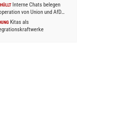
Interne Chats belegen
HÜLLT
operation von Union und AfD…
Kitas als
DUNG
egrationskraftwerke