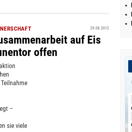
RTNERSCHAFT
29.08.2012
usammenarbeit auf Eis
nentor offen
aktion
chen
 Teilnahme
egt –
n sie viele