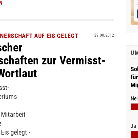
N
TNERSCHAFT AUF EIS GELEGT
29.08.2012
scher
U
schaften zur Vermisst-
So
Wortlaut
fü
Mi
sst-
eriums
Nei
 Mitarbeit
e
Ja 
Eis gelegt -