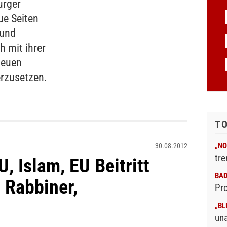
urger
ue Seiten
 und
h mit ihrer
neuen
rzusetzen.
T
„NO
30.08.2012
tre
, Islam, EU Beitritt
BA
, Rabbiner,
Pr
„BL
un