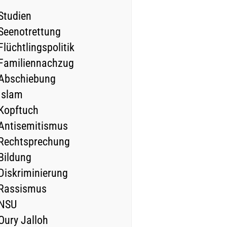
Studien
Seenotrettung
Flüchtlingspolitik
Familiennachzug
Abschiebung
Islam
Kopftuch
Antisemitismus
Rechtsprechung
Bildung
Diskriminierung
Rassismus
NSU
Oury Jalloh