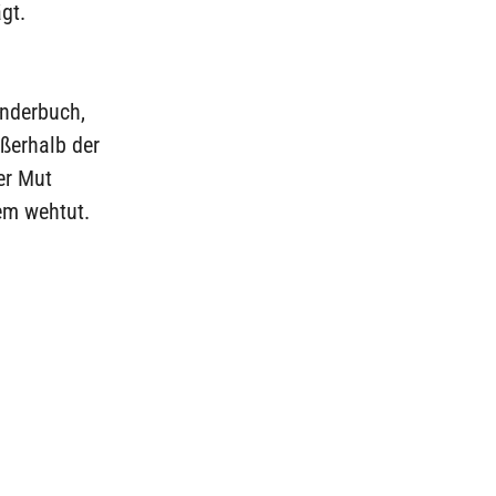
gt.
inderbuch,
ußerhalb der
er Mut
dem wehtut.