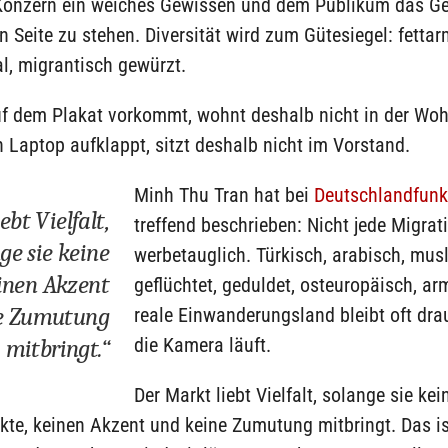
 Konzern ein weiches Gewissen und dem Publikum das Ge
en Seite zu stehen. Diversität wird zum Gütesiegel: fettar
l, migrantisch gewürzt.
uf dem Plakat vorkommt, wohnt deshalb nicht in der Wo
 Laptop aufklappt, sitzt deshalb nicht im Vorstand.
Minh Thu Tran hat bei
Deutschlandfun
ebt Vielfalt,
treffend beschrieben: Nicht jede Migrati
ge sie keine
werbetauglich. Türkisch, arabisch, mus
inen Akzent
geflüchtet, geduldet, osteuropäisch, ar
e Zumutung
reale Einwanderungsland bleibt oft dr
die Kamera läuft.
mitbringt.“
Der Markt liebt Vielfalt, solange sie kei
te, keinen Akzent und keine Zumutung mitbringt. Das is