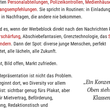
äten
Personalabteilungen
,
Polizeikontrollen
,
Medienhäus
gangsempfehlungen
. Sie spricht in Routinen: in Einladun
; in Nachfragen, die andere nie bekommen.
rd es, wenn der Werbeblock direkt nach den Nachrichten
rschärfung
, Abschiebefantasien, Grenztechnologie, das
ndern
. Dann der Spot: diverse junge Menschen, perfekt
et, alle lächeln, alle Zukunft.
t, Bild offen, Markt zufrieden.
Repräsentation ist nicht das Problem.
„Ein Konzer
eginnt dort, wo Diversity vor allem
Oben sieh
ist: sichtbar genug fürs Plakat, aber
Klassen
ür Mietvertrag, Beförderung,
ung, Redaktionstisch und