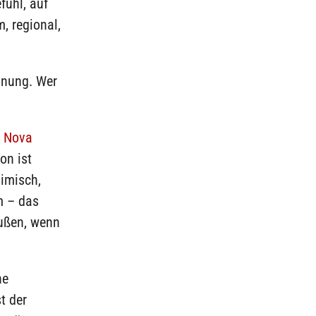
fühl, auf
m, regional,
hnung. Wer
k Nova
on ist
limisch,
m – das
außen, wenn
ne
t der