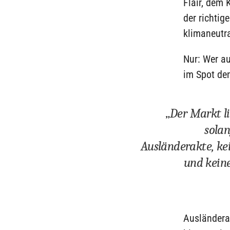
Flair, dem
der richtig
klimaneutra
Nur: Wer a
im Spot den
„Der Markt li
solan
Ausländerakte, ke
und kein
Ausländerak