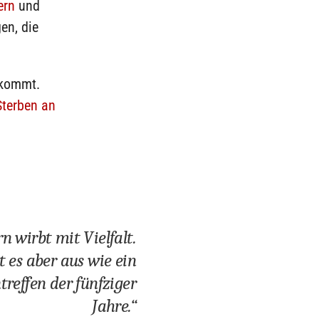
ern
und
gen, die
 kommt.
Sterben an
n wirbt mit Vielfalt.
t es aber aus wie ein
treffen der fünfziger
Jahre.“