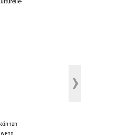
ulturelle-
 können
, wenn