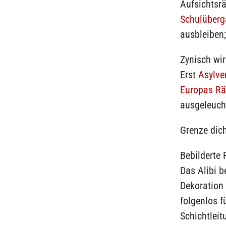
Aufsichtsr
Schulüber
ausbleiben
Zynisch wi
Erst
Asylve
Europas Rä
ausgeleucht
Grenze dich
Bebilderte 
Das Alibi b
Dekoration 
folgenlos f
Schichtleit