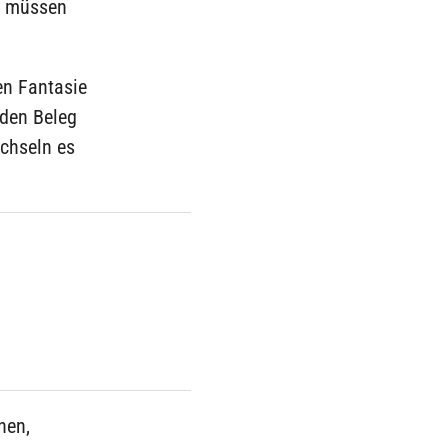
ag müssen
en Fantasie
 den Beleg
echseln es
nen,