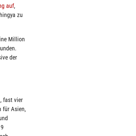
ng auf
,
hingya zu
ne Million
funden.
ive der
 fast vier
 für Asien,
und
19