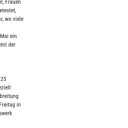
r, Frauen
etestet,
r, wo viele
 Mai ein
mit der
 25
zielt
sbreitung
Freitag in
swerk