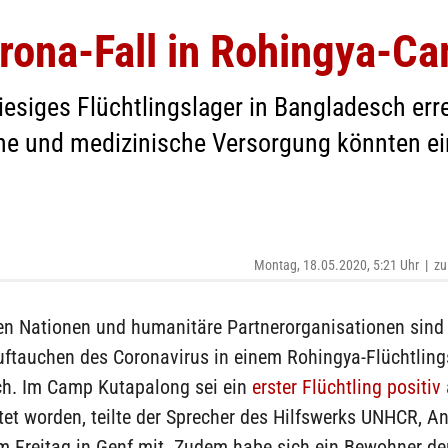
rona-Fall in Rohingya-C
iesiges Flüchtlingslager in Bangladesch err
he und medizinische Versorgung könnten ei
Montag, 18.05.2020, 5:21 Uhr
|
zu
en Nationen und humanitäre Partnerorganisationen sind 
uftauchen des Coronavirus in einem Rohingya-Flüchtling
h. Im Camp Kutapalong sei ein
erster Flüchtling positiv
tet worden, teilte der Sprecher des Hilfswerks UNHCR, An
m Freitag in Genf mit. Zudem habe sich ein Bewohner de