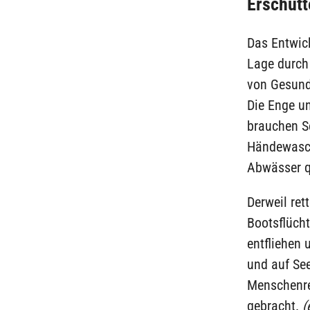
Erschüt
Das Entwic
Lage durch
von Gesund
Die Enge u
brauchen Se
Händewasch
Abwässer qu
Derweil re
Bootsflücht
entfliehen
und auf Se
Menschenre
gebracht.
(