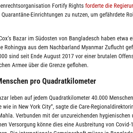
enrechtsorganisation Fortify Rights
forderte die Regieru
 Quarantäne-Einrichtungen zu nutzen, um gefährdete Ro
t Cox’s Bazar im Südosten von Bangladesch haben etwa ei
e Rohingya aus dem Nachbarland Myanmar Zuflucht ge
000 sind seit Ende August 2017 vor einer brutalen Offens
hen Armee über die Grenze geflohen.
Menschen pro Quadratkilometer
azar leben auf jedem Quadratkilometer 40.000 Menschen,
e wie in New York City“, sagte die Care-Regionaldirektorin
ahla. Verbunden mit der unzureichenden hygienischen 
hen Versorgung könne dies eine Ausbreitung von Covid-