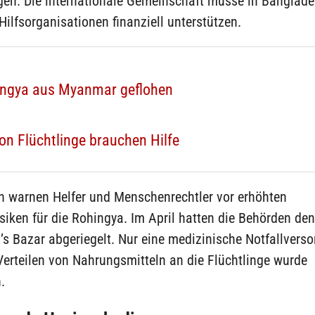
gen. Die internationale Gemeinschaft müsse in Banglad
Hilfsorganisationen finanziell unterstützen.
ingya aus Myanmar geflohen
ion Flüchtlinge brauchen Hilfe
n warnen Helfer und Menschenrechtler vor erhöhten
isiken für die Rohingya. Im April hatten die Behörden d
x’s Bazar abgeriegelt. Nur eine medizinische Notfallvers
erteilen von Nahrungsmitteln an die Flüchtlinge wurde
.