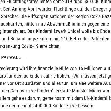
n Flüchtlingsrates lebten dort 2019 rund 630.000 Kinde
 Seit Anfang April würden Flüchtlinge auf den Erreger g
 Sprecher. Die Hilfsorganisationen der Region Cox’s Baza
e ausharrten, hätten ihre Abwehrmaßnahmen gegen eine
 intensiviert. Das Kinderhilfswerk Unicef wolle bis Ende
- und Behandlungszentrum mit 210 Betten für Patienten 
krankung Covid-19 erreichten.
_PAYWALL___
egierung wird ihre finanzielle Hilfe von 15 Millionen auf
uro für das laufenden Jahr erhöhen. „Wir müssen jetzt ge
ner vor Ort ausrüsten und alles tun, um eine weitere Au
n den Camps zu verhindern“, erklärte Minister Müller am 
r allem gehe es darum, gemeinsam mit dem UN-Kinderhilf
Lage der mehr als 400.000 Kinder zu verbessern.