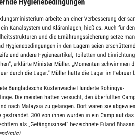
ternde Hygienebedingungen
klungsministerium arbeite an einer Verbesserung der san
 ein Kanalsystem und Kläranlagen, hieß es. Auch für de
heitsstrukturen und die Ernährungssicherung setze man 
nd Hygienebedingungen in den Lagern seien erschütternd
ife und andere Hygieneartikel, Toiletten und Einrichtu
en“, erklärte Minister Müller. „Momentan schwimmen d
er durch die Lager.“ Müller hatte die Lager im Februar 
ttete Bangladeschs Küstenwache Hunderte Rohingya-
linge. Die meisten hatten versucht, den überfüllten Cam
 und nach Malaysia zu gelangen. Dort waren sie abgewie
e gestrandet. 300 von ihnen wurden in ein Camp auf das
chtlern als „Gefängnisinsel“ bezeichnete Eiland Bhasan
epd/mig)