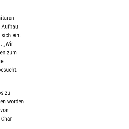
itären
n Aufbau
sich ein.
. „Wir
ngen zum
ie
besucht.
ps zu
sen worden
 von
 Char