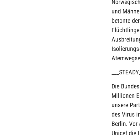
Norwegische
und Männer.
betonte der
Flüchtling
Ausbreitung
Isolierungs
Atemwegser
___STEADY
Die Bundesr
Millionen E
unsere Part
des Virus i
Berlin. Vo
Unicef die 