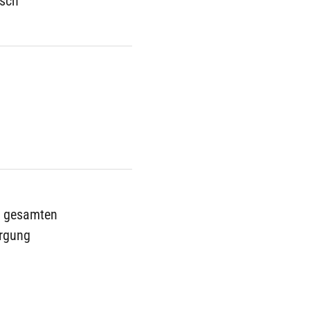
esch
en gesamten
orgung