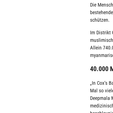
Die Mensch
bestehende
schützen.
Im Distrik
muslimisch
Allein 740.
myanmarisc
40.000 
„In Cox’s B
Mal so viel
Deepmala M
medizinisc