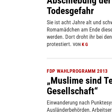
Abschiebung der 
Todesgefahr
Sie ist acht Jahre alt und sc
Romamädchen am Ende diese
werden. Dort droht ihr bei de
protestiert.
VON
K G
FDP WAHLPROGRAMM 2013
„Muslime sind Te
Gesellschaft“
Einwanderung nach Punktesys
Ausländerbehörden, Arbeitser