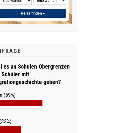
Reise finden »
MFRAGE
ll es an Schulen Obergrenzen
r Schüler mit
grationgeschichte geben?
n (59%)
(33%)