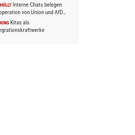
Interne Chats belegen
HÜLLT
operation von Union und AfD…
Kitas als
DUNG
egrationskraftwerke