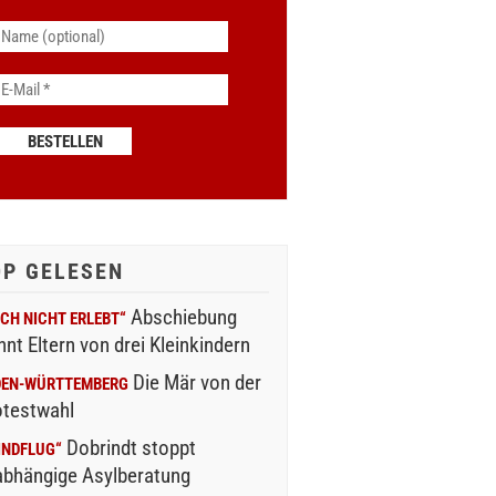
OP GELESEN
Abschiebung
CH NICHT ERLEBT“
nnt Eltern von drei Kleinkindern
Die Mär von der
DEN-WÜRTTEMBERG
otestwahl
Dobrindt stoppt
INDFLUG“
abhängige Asylberatung