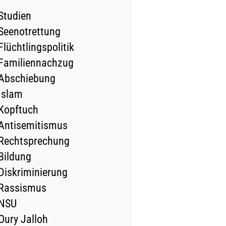
Studien
Seenotrettung
Flüchtlingspolitik
Familiennachzug
Abschiebung
Islam
Kopftuch
Antisemitismus
Rechtsprechung
Bildung
Diskriminierung
Rassismus
NSU
Oury Jalloh