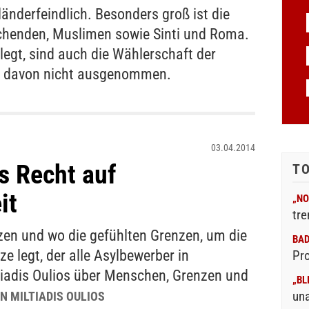
länderfeindlich. Besonders groß ist die
henden, Muslimen sowie Sinti und Roma.
legt, sind auch die Wählerschaft der
U davon nicht ausgenommen.
03.04.2014
s Recht auf
T
it
„NO
tre
en und wo die gefühlten Grenzen, um die
BA
ze legt, der alle Asylbewerber in
Pr
tiadis Oulios über Menschen, Grenzen und
„BL
un
N MILTIADIS OULIOS