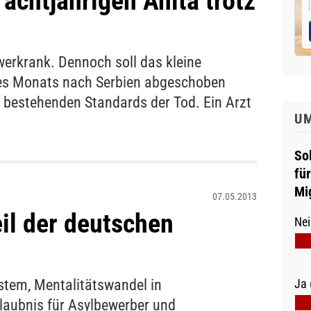
achtjährigen Anita trotz
hwerkrank. Dennoch soll das kleine
s Monats nach Serbien abgeschoben
n bestehenden Standards der Tod. Ein Arzt
U
So
fü
Mi
07.05.2013
il der deutschen
Nei
tem, Mentalitätswandel in
Ja 
laubnis für Asylbewerber und