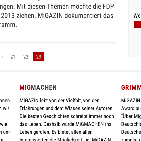
ngen. Mit diesen Themen möchte die FDP
 2013 ziehen. MiGAZIN dokumentiert das
Wei
gramm.
‹
21
22
23
MiG
MACHEN
GRIM
ionen
MiGAZIN lebt von der Vielfalt, von den
MiGAZIN 
n wir
Erfahrungen und dem Wissen seiner Autoren.
Award au
Die besten Geschichten schreibt immer noch
"Über Mig
 wie
das Leben. Deshalb wurde MiGMACHEN ins
Deutschla
en um
Leben gerufen. Es bietet allen allen
Deutschen
im
Interessierten die Möglichkeit, bei MiGAZIN
zumeist d