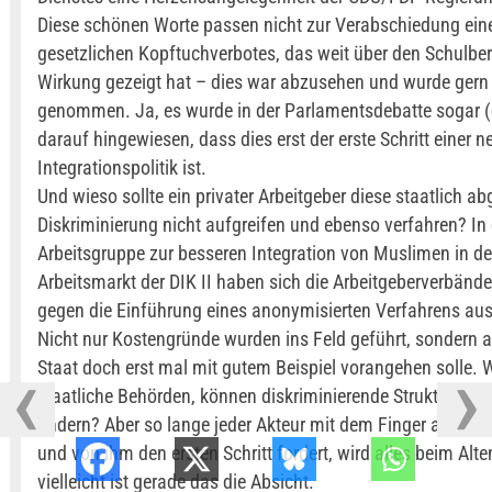
Diese schönen Worte passen nicht zur Verabschiedung ein
gesetzlichen Kopftuchverbotes, das weit über den Schulber
Wirkung gezeigt hat – dies war abzusehen und wurde gern
genommen. Ja, es wurde in der Parlamentsdebatte sogar 
darauf hingewiesen, dass dies erst der erste Schritt einer 
Integrationspolitik ist.
Und wieso sollte ein privater Arbeitgeber diese staatlich a
Diskriminierung nicht aufgreifen und ebenso verfahren? In 
Arbeitsgruppe zur besseren Integration von Muslimen in d
Arbeitsmarkt der DIK II haben sich die Arbeitgeberverbänd
gegen die Einführung eines anonymisierten Verfahrens au
Nicht nur Kostengründe wurden ins Feld geführt, sondern a
Staat doch erst mal mit gutem Beispiel vorangehen solle. 
staatliche Behörden, können diskriminierende Strukturen 
ändern? Aber so lange jeder Akteur mit dem Finger auf den
und von ihm den ersten Schritt fordert, wird alles beim Alte
vielleicht ist gerade das die Absicht.