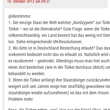
16. Oktober 2012 um 09:21
@diestimme:
1. Der einzige Staat der Welt welcher „Nordzypern“ zur Türkei
Türkei – wo ist die Demokratie? Gute Frage, wenn die Türkei
völkerrechtswidrig- ein Land besetzt hat das wenig mit De
tun. Siehe entsprechende UN-Resolutionen.
2. Wo bitte ist in Deutschland Bestechung erlaubt? Das das
vorkommt bedeutet nicht das es erlaubt ist. Natürlich wird
es rauskommt – geahndet. Allerdings muss man hier auch 
einen Arzt bestechen (wie in der Türkei durchaus üblich) u
behandelt zu werden.
3. Wenn die Türkei anfängt ihre Staatsbürger zurückzuneh
weigert sich seit Jahren enige hier straffällig gewordene tü
staatsbürger wieder aufzunehmen) ist das mit dem Visum s
Problem mehr.
Soso, die Türken retten „uns“ also aus der Krise? Okay, ab h