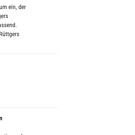
um ein, der
gers
assend.
Rüttgers
n