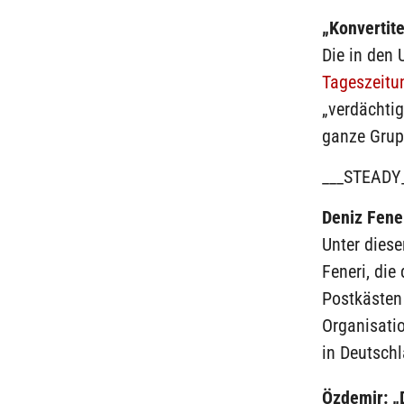
„Konvertite
Die in den 
Tageszeitu
„verdächti
ganze Grupp
___STEADY
Deniz Fene
Unter diese
Feneri, die
Postkästen
Organisatio
in Deutschl
Özdemir: „