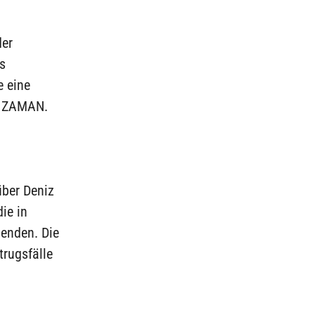
der
s
e eine
ie ZAMAN.
über Deniz
ie in
enden. Die
trugsfälle