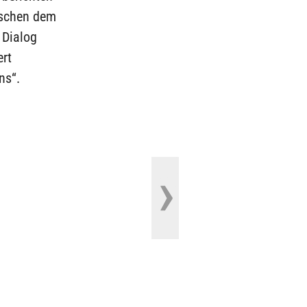
ischen dem
 Dialog
ert
ns“.