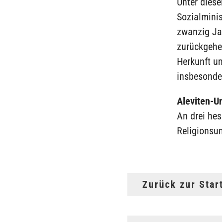
Unter diese
Sozialminis
zwanzig Jah
zurückgehe
Herkunft u
insbesonder
Aleviten-U
An drei hes
Religionsun
Zurück zur Star