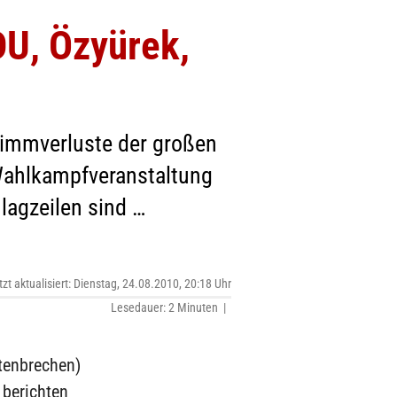
DU, Özyürek,
timmverluste der großen
Wahlkampfveranstaltung
lagzeilen sind …
tzt aktualisiert: Dienstag, 24.08.2010, 20:18 Uhr
Lesedauer: 2 Minuten |
stenbrechen)
berichten