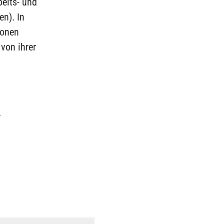
beits- und
en). In
ionen
von ihrer
r