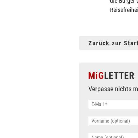
die Bürger 
Reisefreihe
Zurück zur Star
MiG
LETTER
Verpasse nichts m