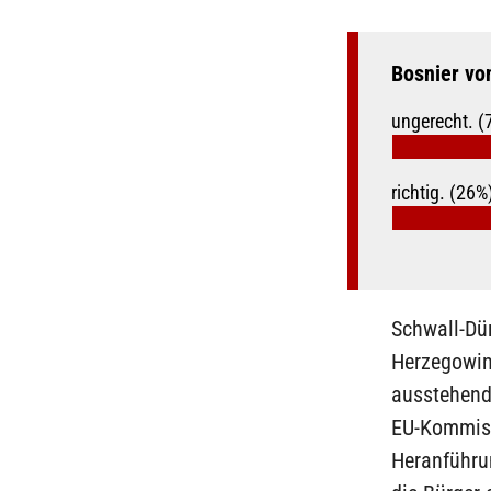
Bosnier vo
ungerecht. (
richtig. (26%
Schwall-Dür
Herzegowin
ausstehende
EU-Kommissi
Heranführun