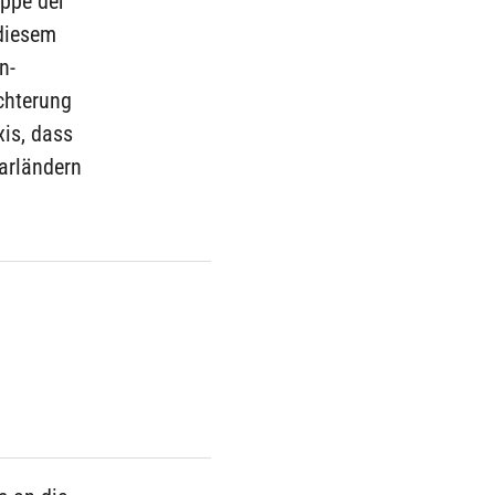
uppe der
 diesem
n-
chterung
is, dass
arländern