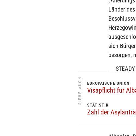
„Allerdings
Länder des
Beschlussvo
Herzegowin
ausgeschlo
sich Bürge
besorgen, n
___STEADY
SIEHE AUCH
EUROPÄISCHE UNION
Visapflicht für A
STATISTIK
Zahl der Asylantr