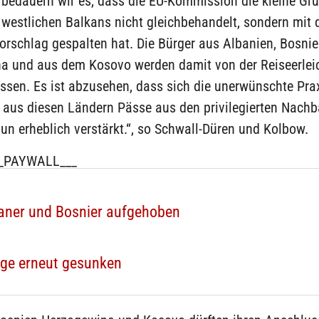
 bedauern wir es, dass die EU-Kommission die kleine Gr
 westlichen Balkans nicht gleichbehandelt, sondern mit
rschlag gespalten hat. Die Bürger aus Albanien, Bosnie
a und aus dem Kosovo werden damit von der Reiseerlei
ssen. Es ist abzusehen, dass sich die unerwünschte Prax
r aus diesen Ländern Pässe aus den privilegierten Nachb
un erheblich verstärkt.“, so Schwall-Düren und Kolbow.
_PAYWALL___
lbaner und Bosnier aufgehoben
äge erneut gesunken