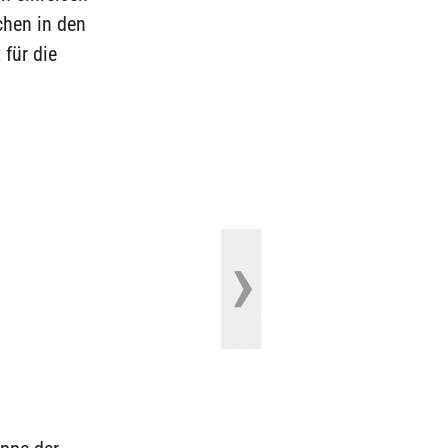
chen in den
 für die