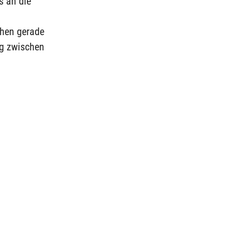
s an die
chen gerade
ng zwischen