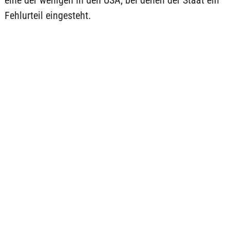
eine der wenigen in den USA, bei denen der Staat ein
Fehlurteil eingesteht.