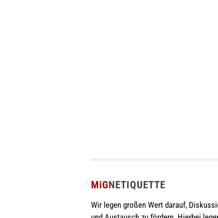
MiG
NETIQUETTE
Wir legen großen Wert darauf, Diskuss
und Austausch zu fördern. Hierbei lege