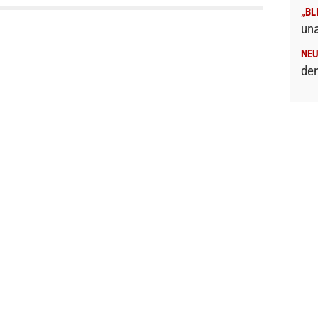
„BL
un
NE
den