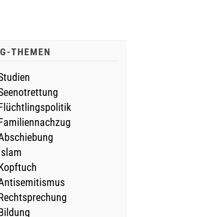
IG-THEMEN
Studien
Seenotrettung
Flüchtlingspolitik
Familiennachzug
Abschiebung
Islam
Kopftuch
Antisemitismus
Rechtsprechung
Bildung