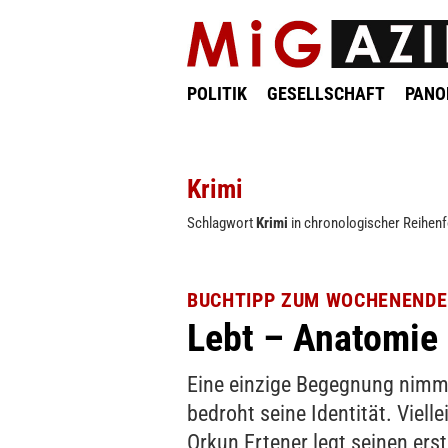
POLITIK
GESELLSCHAFT
PAN
Krimi
Schlagwort
Krimi
in chronologischer Reihenf
BUCHTIPP ZUM WOCHENENDE
Lebt – Anatomie
Eine einzige Begegnung nimm
bedroht seine Identität. Viel
Orkun Ertener legt seinen ers