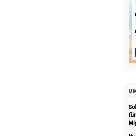
U
So
fü
Mi
Nei