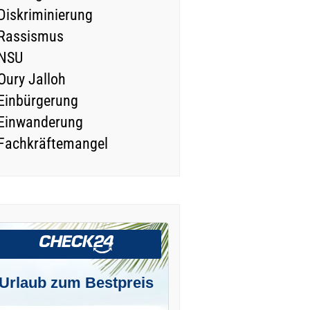
Diskriminierung
Rassismus
NSU
Oury Jalloh
Einbürgerung
Einwanderung
Fachkräftemangel
Urlaub zum Bestpreis