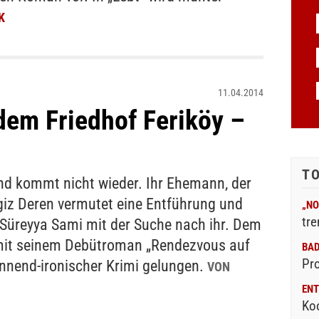
K
11.04.2014
dem Friedhof Feriköy –
T
nd kommt nicht wieder. Ihr Ehemann, der
giz Deren vermutet eine Entführung und
„NO
tre
 Süreyya Sami mit der Suche nach ihr. Dem
 mit seinem Debütroman „Rendezvous auf
BA
Pr
annend-ironischer Krimi gelungen.
VON
ENT
Ko