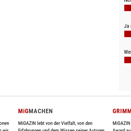
Ja 
Wei
MiG
MACHEN
GRIM
ionen
MiGAZIN lebt von der Vielfalt, von den
MiGAZIN 
n wir
Erfahrungen und dem Wissen seiner Autoren.
Award au