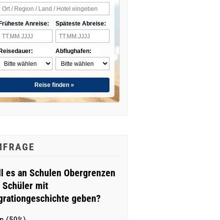
Früheste Anreise:
Späteste Abreise:
Reisedauer:
Abflughafen:
Reise finden »
MFRAGE
ll es an Schulen Obergrenzen
r Schüler mit
grationgeschichte geben?
n (59%)