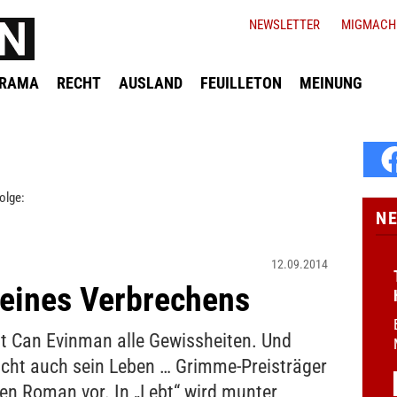
NEWSLETTER
MIGMACH
ORAMA
RECHT
AUSLAND
FEUILLETON
MEINUNG
olge:
N
12.09.2014
 eines Verbrechens
t Can Evinman alle Gewissheiten. Und
leicht auch sein Leben … Grimme-Preisträger
ten Roman vor. In „Lebt“ wird munter