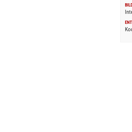
BIL
Int
ENT
Ko