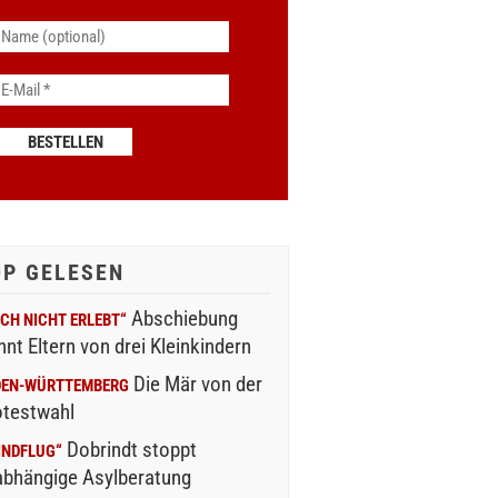
OP GELESEN
Abschiebung
CH NICHT ERLEBT“
nnt Eltern von drei Kleinkindern
Die Mär von der
DEN-WÜRTTEMBERG
otestwahl
Dobrindt stoppt
INDFLUG“
abhängige Asylberatung