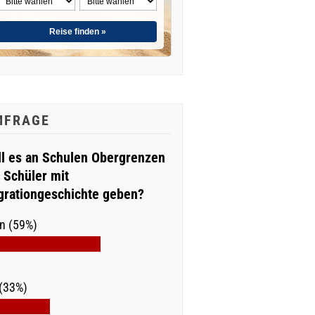
Reise finden »
MFRAGE
ll es an Schulen Obergrenzen
r Schüler mit
grationgeschichte geben?
n (59%)
(33%)