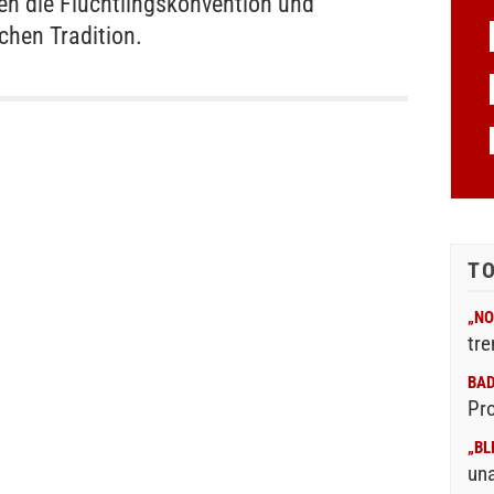
n die Flüchtlingskonvention und
chen Tradition.
T
„NO
tre
BA
Pr
„BL
un