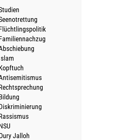
Studien
Seenotrettung
Flüchtlingspolitik
Familiennachzug
Abschiebung
Islam
Kopftuch
Antisemitismus
Rechtsprechung
Bildung
Diskriminierung
Rassismus
NSU
Oury Jalloh