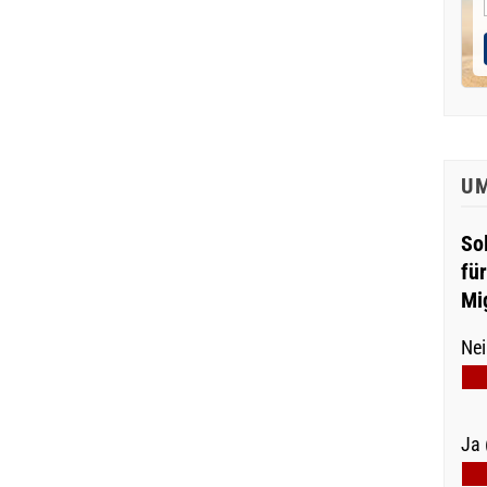
U
So
fü
Mi
Nei
Ja 