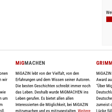
Wei
MiG
MACHEN
GRIM
ionen
MiGAZIN lebt von der Vielfalt, von den
MiGAZIN 
n wir
Erfahrungen und dem Wissen seiner Autoren.
Award au
Die besten Geschichten schreibt immer noch
"Über Mig
 wie
das Leben. Deshalb wurde MiGMACHEN ins
Deutschla
en um
Leben gerufen. Es bietet allen allen
Deutschen
im
Interessierten die Möglichkeit, bei MiGAZIN
zumeist d
ll.
mitzumachen und es mitzugestalten.
Weitere
Lücke fül