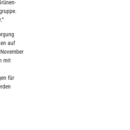
Grünen-
gruppe.
.“
orgung
ten auf
. November
n mit
gen für
erden