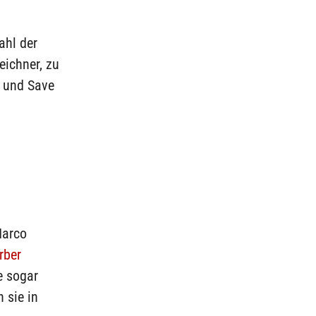
ahl der
eichner, zu
 und Save
Marco
rber
e sogar
 sie in