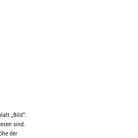
att „Bild“:
esen sind.
öhe der