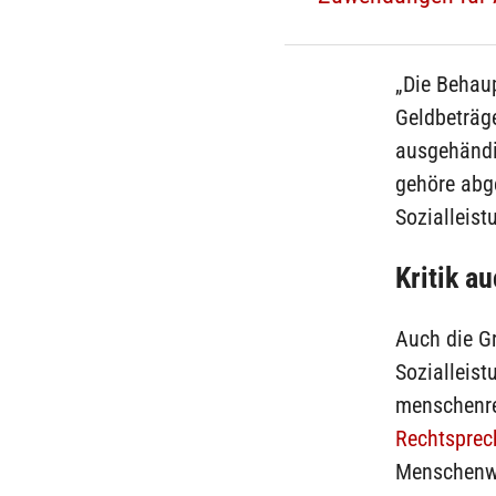
„Die Behau
Geldbeträg
ausgehändig
gehöre abge
Sozialleis
Kritik a
Auch die Gr
Sozialleist
menschenre
Rechtsprec
Menschenwü