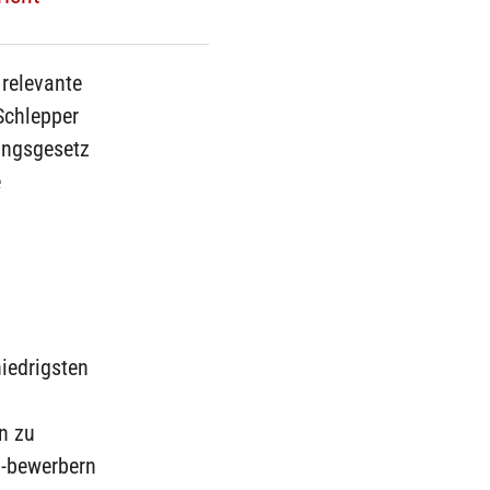
relevante
Schlepper
tungsgesetz
e
iedrigsten
en zu
-bewerbern