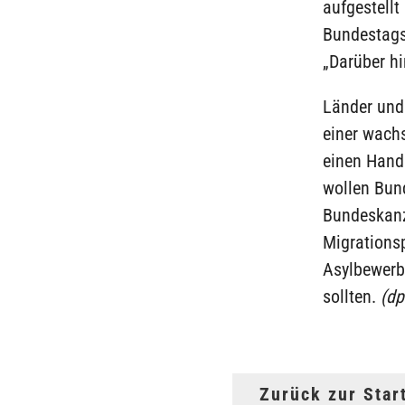
aufgestellt
Bundestags
„Darüber hi
Länder und
einer wach
einen Handl
wollen Bund
Bundeskanz
Migrationsp
Asylbewerb
sollten.
(dp
Zurück zur Star