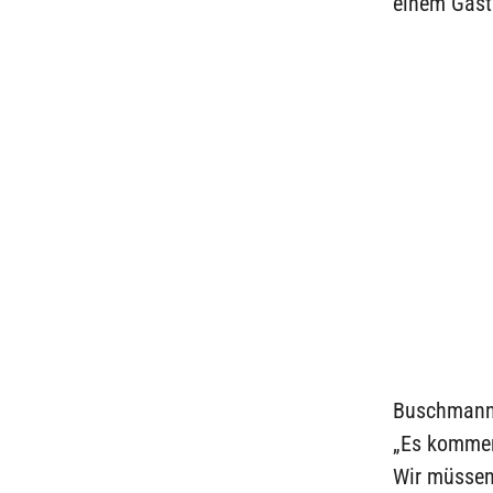
einem Gastb
Buschmann 
„Es kommen
Wir müssen 