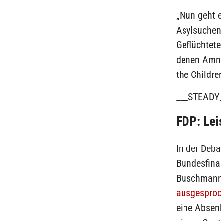
„Nun geht 
Asylsuchen
Geflüchtete
denen Amne
the Childr
___STEADY
FDP: Lei
In der Deba
Bundesfina
Buschmann 
ausgespro
eine Absenk