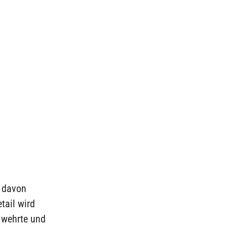
l davon
tail wird
g wehrte und