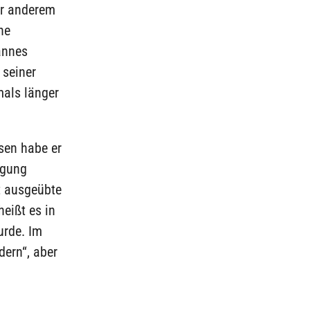
er anderem
ne
annes
 seiner
mals länger
sen habe er
egung
t ausgeübte
eißt es in
urde. Im
dern“, aber