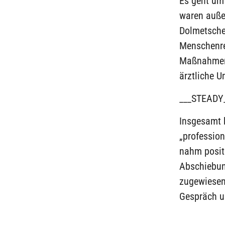
Es geht um
waren außer
Dolmetscher
Menschenre
Maßnahmen 
ärztliche 
___STEADY
Insgesamt b
„profession
nahm posit
Abschiebun
zugewiesen
Gespräch un