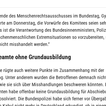
zende des Menschenrechtsausschusses im Bundestag, G
ärte am Donnerstag, die Vorwürfe des Komitees seien seh
 ist die Verantwortung des Bundesinnenministers, Poliz
schenmenschlichen Extremsituationen so vorzubereiten,
icht misshandelt werden.“
beamte ohne Grundausbildung
e rügte auch weitere Punkte im Zusammenhang mit der
g. Unter anderem wurden die Betroffenen demnach nich
 wie sie sich über Misshandlungen beschweren könnten. E
mten habe offenbar keine Grundausbildung für Abschieb
solviert. Die Bundespolizei habe sich ferner vor Überga
 Kabul nicht mehr in Deutschland erkundigt, ob in einem