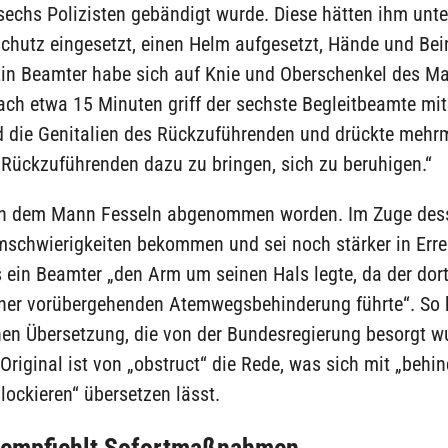
sechs Polizisten gebändigt wurde. Diese hätten ihm unt
chutz eingesetzt, einen Helm aufgesetzt, Hände und Bei
 Ein Beamter habe sich auf Knie und Oberschenkel des M
ach etwa 15 Minuten griff der sechste Begleitbeamte mit
d die Genitalien des Rückzuführenden und drückte mehr
 Rückzuführenden dazu zu bringen, sich zu beruhigen.“
en dem Mann Fesseln abgenommen worden. Im Zuge des
mschwierigkeiten bekommen und sei noch stärker in Err
s ein Beamter „den Arm um seinen Hals legte, da der dor
iner vorübergehenden Atemwegsbehinderung führte“. So h
hen Übersetzung, die von der Bundesregierung besorgt w
Original ist von „obstruct“ die Rede, was sich mit „behin
lockieren“ übersetzen lässt.