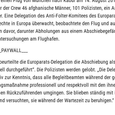
 einen Flug von München nach Kabul am 14. August 201
 der Crew 46 afghanische Männer, 101 Polizisten, ein A
. Eine Delegation des Anti-Folter-Komitees des Europara
chte in Europa überwacht, beobachtete den Flug und au
davor, darunter Abholungen aus einem Abschiebegefä
Untersuchungen am Flughafen.
_PAYWALL___
eurteilte die Europarats-Delegation die Abschiebung al
ell durchgeführt“. Die Polizisten werden gelobt. „Die Del
iv zur Kenntnis, dass alle Begleitbeamten während der 
gsmaßnahme professionell und respektvoll mit den ihn
en Rückzuführenden umgingen. Sie blieben ständig mit 
d versuchten, sie während der Wartezeit zu beruhigen.“