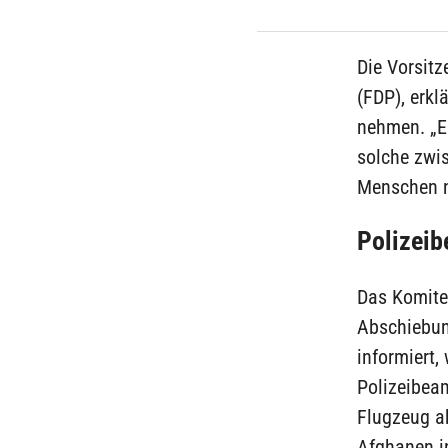
Die Vorsit
(FDP), erkl
nehmen. „Es
solche zwi
Menschen n
Polizei
Das Komite
Abschiebun
informiert,
Polizeibea
Flugzeug ab
Afghanen in