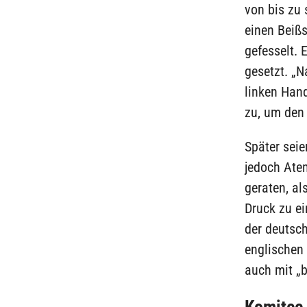
von bis zu 
einen Beißs
gefesselt.
gesetzt. „N
linken Han
zu, um den
Später sei
jedoch Ate
geraten, al
Druck zu e
der deutsc
englischen 
auch mit „b