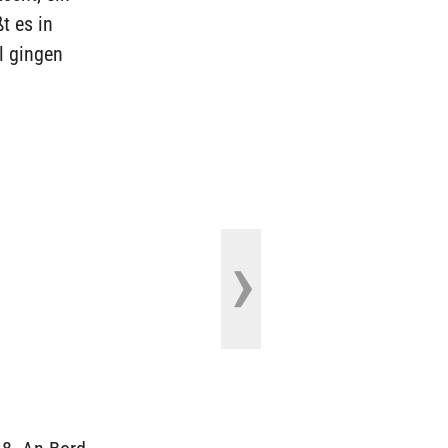
t es in
l gingen