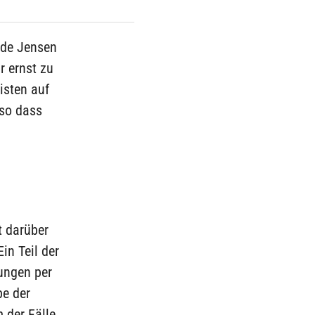
yde Jensen
r ernst zu
isten auf
 so dass
t darüber
in Teil der
ungen per
be der
 der Fälle