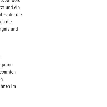
8. An Bord
rzt und ein
tes, der die
ch die
ngnis und
s
egation
gesamten
en
ihnen im