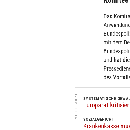
Komitee
Das Komite
Anwendung 
Bundespoliz
mit dem Ber
Bundespoli
und hat die
Pressediens
des Vorfall
SIEHE AUCH
SYSTEMATISCHE GEWA
Europarat kritisi
SOZIALGERICHT
Krankenkasse mus