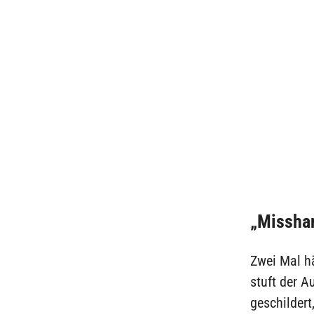
„Missha
Zwei Mal h
stuft der A
geschildert