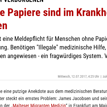
 Papiere sind im Krankhe
en
ilt eine Meldepflicht für Menschen ohne Pap
. Benötigen "Illegale" medizinische Hilfe, 
en angewiesen - ein fragwürdiges System. 
Mittwoch, 12.07.2017, 4:25 Uhr
|
zul
ie eine putzige Anekdote aus dem medizinischen Beratun
ter steckt ein ernstes Problem: James Jacobsen und sei
in der „
Malteser Migranten Medizin
“ in Frankfurt am Mai