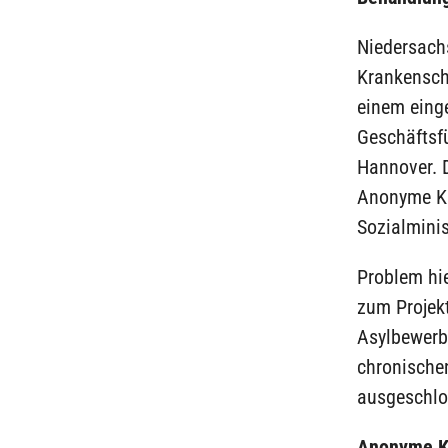
Niedersach
Krankensch
einem einge
Geschäftsfü
Hannover. D
Anonyme Kr
Sozialmini
Problem hie
zum Projekt
Asylbewerb
chronische
ausgeschlo
Anonyme K