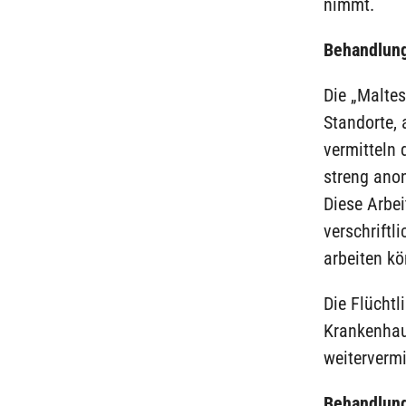
nimmt.
Behandlung
Die „Malte
Standorte, 
vermitteln 
streng ano
Diese Arbei
verschriftl
arbeiten kö
Die Flücht
Krankenhau
weitervermi
Behandlung