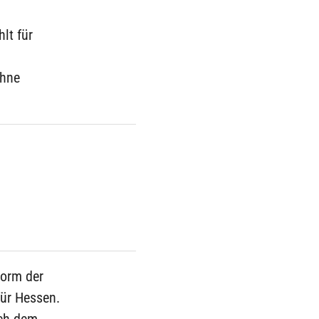
lt für
ohne
Form der
für Hessen.