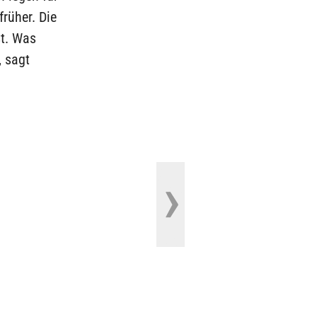
früher. Die
st. Was
, sagt