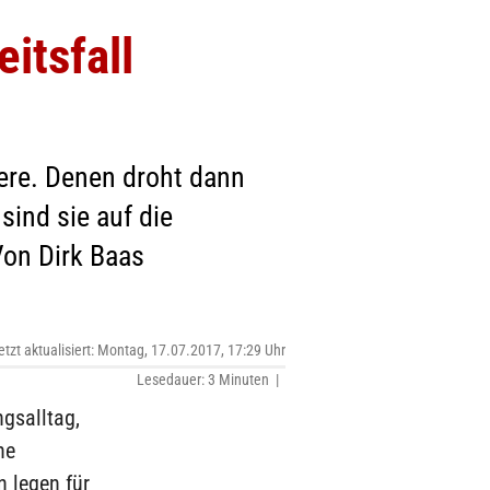
itsfall
iere. Denen droht dann
sind sie auf die
Von Dirk Baas
etzt aktualisiert: Montag, 17.07.2017, 17:29 Uhr
Lesedauer: 3 Minuten |
gsalltag,
ne
n legen für