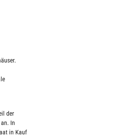
häuser.
le
eil der
an. In
aat in Kauf