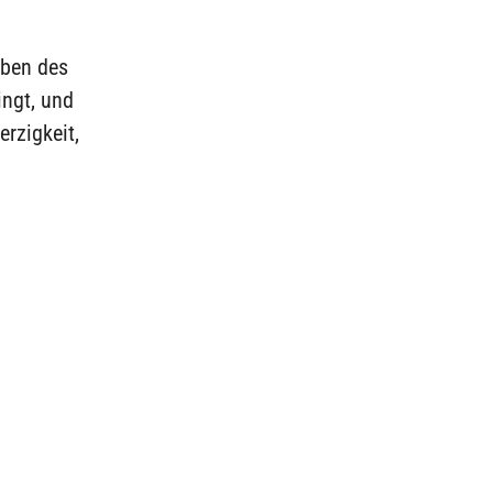
aben des
ingt, und
rzigkeit,