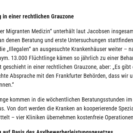
 in einer rechtlichen Grauzone
ser Migranten Medizin“ unterhält laut Jacobsen insgesa
an denen Beratung und erste Untersuchungen stattfinden
die „Illegalen“ an ausgesuchte Krankenhäuser weiter – na
nym. 13.000 Flüchtlinge kämen so jährlich zu einer Beha
t geschieht in einer rechtlichen Grauzone, aber: „Es gibt 
ichte Absprache mit den Frankfurter Behörden, dass wir u
nnen.“
linge kommen in die wöchentlichen Beratungsstunden im
s. Von dort werden die Kranken an kooperierende Spezia
ttelt – vier Kliniken übernehmen kostenfreie Operationen
 auf Basis des Asylbewerberleistungsgesetzes