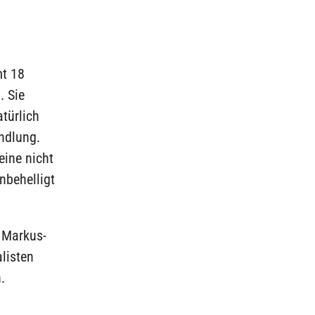
mt 18
. Sie
türlich
ndlung.
eine nicht
nbehelligt
 Markus-
listen
.