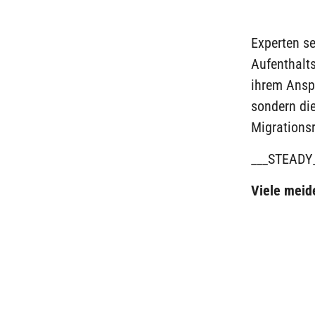
Experten s
Aufenthalt
ihrem Anspr
sondern di
Migrationsr
___STEADY
Viele meid