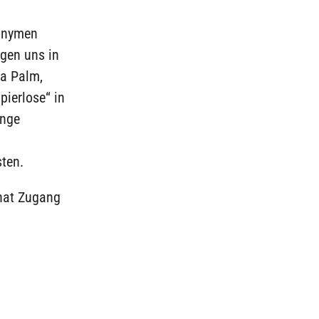
nonymen
egen uns in
sa Palm,
pierlose“ in
inge
ten.
 hat Zugang