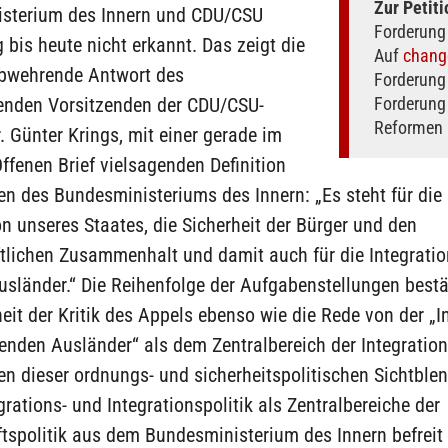
Zur Petiti
sterium des Innern und CDU/CSU
Forderung 
 bis heute nicht erkannt. Das zeigt die
Auf
chang
bwehrende Antwort des
Forderung
tenden Vorsitzenden der CDU/CSU-
Forderung 
Reformen 
r. Günter Krings, mit einer gerade im
ffenen Brief vielsagenden Definition
n des Bundesministeriums des Innern: „Es steht für die
n unseres Staates, die Sicherheit der Bürger und den
tlichen Zusammenhalt und damit auch für die Integration
sländer.“ Die Reihenfolge der Aufgabenstellungen bestät
heit der Kritik des Appels ebenso wie die Rede von der „I
benden Ausländer“ als dem Zentralbereich der Integration
n dieser ordnungs- und sicherheitspolitischen Sichtble
ations- und Integrationspolitik als Zentralbereiche der
tspolitik aus dem Bundesministerium des Innern befreit