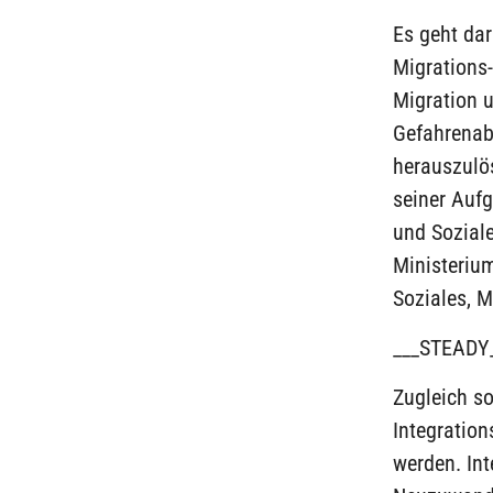
Es geht da
Migrations-
Migration u
Gefahrenab
herauszulös
seiner Auf
und Sozial
Ministerium
Soziales, M
___STEADY
Zugleich s
Integratio
werden. Int