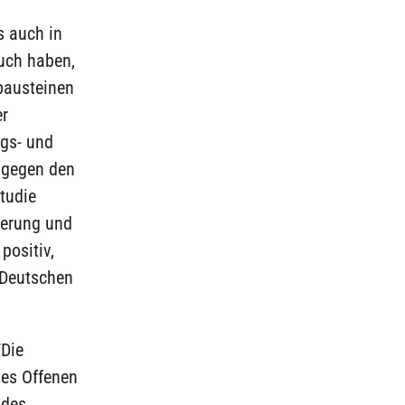
s auch in
such haben,
tbausteinen
er
gs- und
U gegen den
tudie
ierung und
positiv,
 Deutschen
/Die
des Offenen
 des