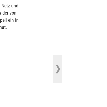
m Netz und
s der von
ell ein in
hat.