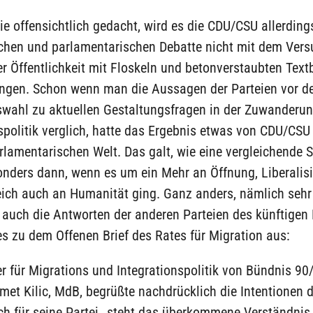
wie offensichtlich gedacht, wird es die CDU/CSU allerding
lichen und parlamentarischen Debatte nicht mit dem Ver
der Öffentlichkeit mit Floskeln und betonverstaubten Tex
ingen. Schon wenn man die Aussagen der Parteien vor d
wahl zu aktuellen Gestaltungsfragen in der Zuwanderun
spolitik verglich, hatte das Ergebnis etwas von CDU/CS
rlamentarischen Welt. Das galt, wie eine vergleichende S
onders dann, wenn es um ein Mehr an Öffnung, Liberalis
ich auch an Humanität ging. Ganz anders, nämlich sehr 
 auch die Antworten der anderen Parteien des künftigen
s zu dem Offenen Brief des Rates für Migration aus:
r für Migrations und Integrationspolitik von Bündnis 90
et Kilic, MdB, begrüßte nachdrücklich die Intentionen 
ch für seine Partei „steht das überkommene Verständnis