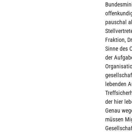
Bundesmini
offenkundig
pauschal a
Stellvertre
Fraktion, D
Sinne des O
der Aufgabe
Organisatio
gesellschaf
lebenden Au
Treffsicher
der hier le
Genau wege
müssen Migr
Gesellschaf