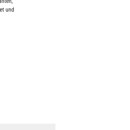
anten,
tet und