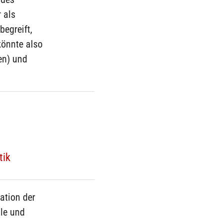
 als
egreift,
könnte also
en) und
tik
ation der
ale und