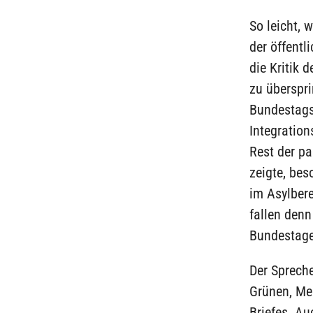
So leicht, 
der öffent
die Kritik 
zu überspr
Bundestags
Integration
Rest der pa
zeigte, bes
im Asylbere
fallen denn
Bundestage
Der Spreche
Grünen, Mem
Briefes. Au