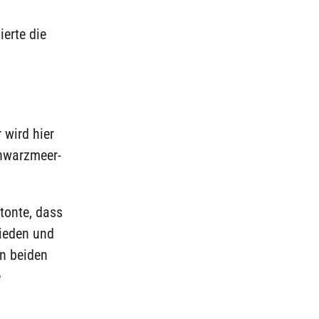
ierte die
 wird hier
hwarzmeer-
tonte, dass
rieden und
en beiden
e