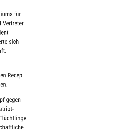
iums für
 Vertreter
dent
rte sich
ft.
nten Recep
en.
mpf gegen
triot-
Flüchtlinge
chaftliche