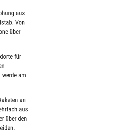
rohung aus
lstab. Von
one über
dorte für
en
n werde am
-Raketen an
ehrfach aus
er über den
eiden.