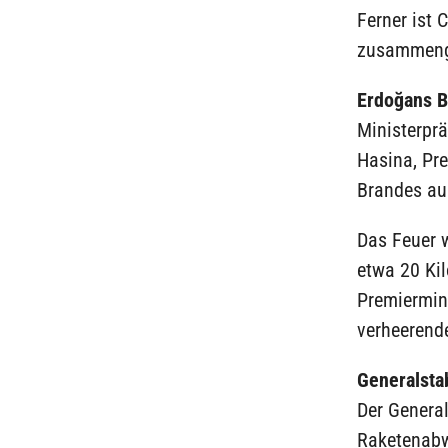
Ferner ist
zusammen
Erdoğans B
Ministerprä
Hasina, Pre
Brandes au
Das Feuer 
etwa 20 Ki
Premiermini
verheerende
Generalsta
Der General
Raketenabw