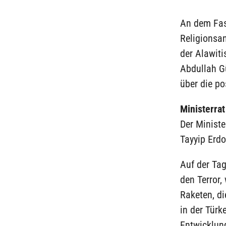
An dem Fas
Religionsa
der Alawiti
Abdullah Gü
über die po
Ministerra
Der Ministe
Tayyip Erd
Auf der Ta
den Terror,
Raketen, di
in der Türk
Entwicklun