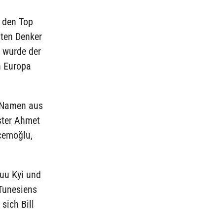
t den Top
sten Denker
e wurde der
in Europa
i Namen aus
ster Ahmet
Acemoğlu,
Suu Kyi und
 Tunesiens
sich Bill