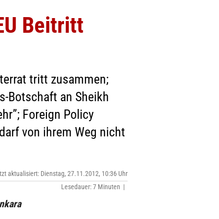
U Beitritt
errat tritt zusammen;
s-Botschaft an Sheikh
hr”; Foreign Policy
 darf von ihrem Weg nicht
tzt aktualisiert: Dienstag, 27.11.2012, 10:36 Uhr
Lesedauer: 7 Minuten |
Ankara