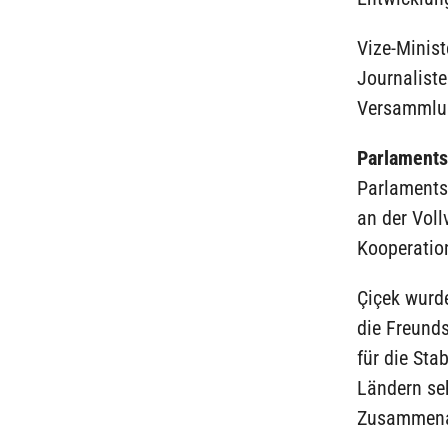
Vize-Minist
Journaliste
Versammlu
Parlaments
Parlamentsp
an der Vol
Kooperatio
Çiçek wurd
die Freund
für die Sta
Ländern seh
Zusammenarb