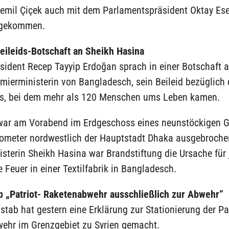
 Cemil Çiçek auch mit dem Parlamentspräsident Oktay Es
gekommen.
eileids-Botschaft an Sheikh Hasina
sident Recep Tayyip Erdoğan sprach in einer Botschaft 
mierministerin von Bangladesch, sein Beileid bezüglich
s, bei dem mehr als 120 Menschen ums Leben kamen.
war am Vorabend im Erdgeschoss eines neunstöckigen 
lometer nordwestlich der Hauptstadt Dhaka ausgebroche
sterin Sheikh Hasina war Brandstiftung die Ursache für 
 Feuer in einer Textilfabrik in Bangladesch.
b „Patriot- Raketenabwehr ausschließlich zur Abwehr”
stab hat gestern eine Erklärung zur Stationierung der Pat
ehr im Grenzgebiet zu Syrien gemacht.