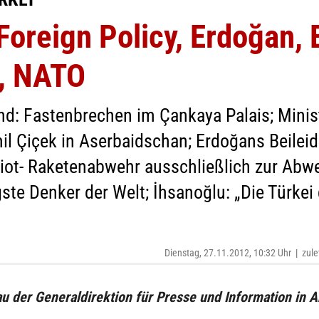
oreign Policy, Erdoğan, E
t, NATO
d: Fastenbrechen im Çankaya Palais; Minist
l Çiçek in Aserbaidschan; Erdoğans Beileid
riot- Raketenabwehr ausschließlich zur Abwe
gste Denker der Welt; İhsanoğlu: „Die Türkei
Dienstag, 27.11.2012, 10:32 Uhr
|
zule
u der Generaldirektion für Presse und Information in 