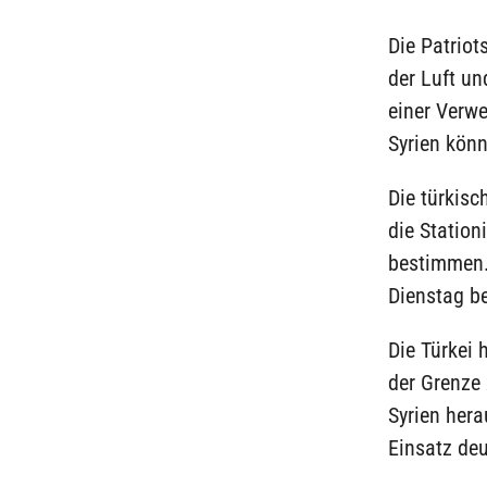
Die Patriot
der Luft un
einer Verw
Syrien könn
Die türkis
die Station
bestimmen.
Dienstag b
Die Türkei 
der Grenze
Syrien her
Einsatz deu