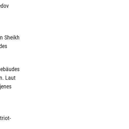
edov
an Sheikh
 des
Gebäudes
n. Laut
jenes
riot-