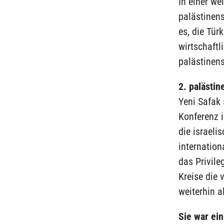
In einer w
palästinens
es, die Tür
wirtschaftl
palästinens
2. palästi
Yeni Safak 
Konferenz i
die israeli
internation
das Privile
Kreise die
weiterhin a
Sie war ei