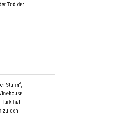
er Tod der
er Sturm“,
 Winehouse
 Türk hat
un zu den