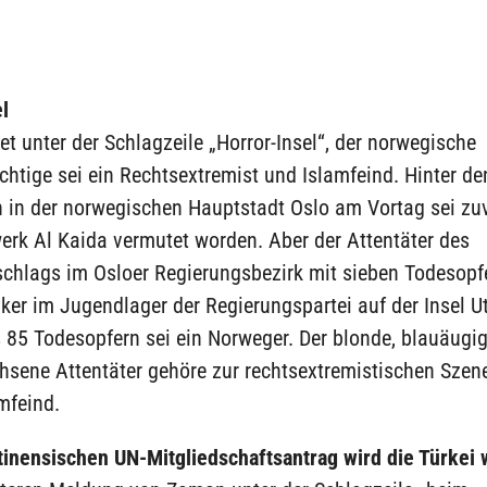
l
t unter der Schlagzeile „Horror-Insel“, der norwegische
chtige sei ein Rechtsextremist und Islamfeind. Hinter de
 in der norwegischen Hauptstadt Oslo am Vortag sei zu
erk Al Kaida vermutet worden. Aber der Attentäter des
hlags im Osloer Regierungsbezirk mit sieben Todesopf
er im Jugendlager der Regierungspartei auf der Insel U
 85 Todesopfern sei ein Norweger. Der blonde, blauäugi
sene Attentäter gehöre zur rechtsextremistischen Szen
amfeind.
tinensischen UN-Mitgliedschaftsantrag wird die Türkei