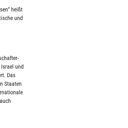
sen“ heißt
tische und
schafter-
 Israel und
rt. Das
en Staaten
rnationale
 auch