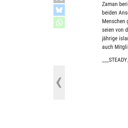
Zaman beric
beiden Ans
Menschen ge
seien von d
jährige isl
auch Mitgl
___STEADY