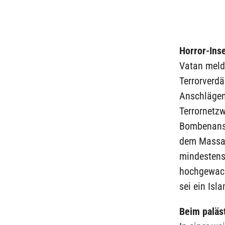
Horror-Inse
Vatan melde
Terrorverdä
Anschlägen
Terrornetzw
Bombenansc
dem Massak
mindestens
hochgewach
sei ein Isl
Beim paläs