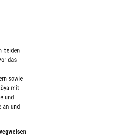
n beiden
vor das
ern sowie
töya mit
ge und
e an und
 wegweisen