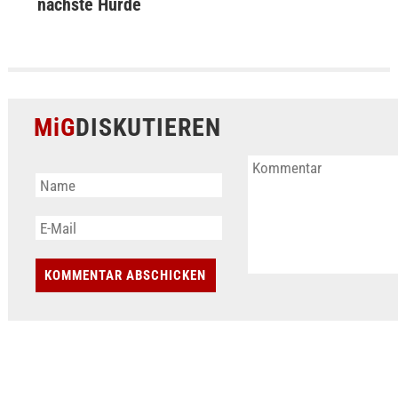
nächste Hürde
MiG
DISKUTIEREN