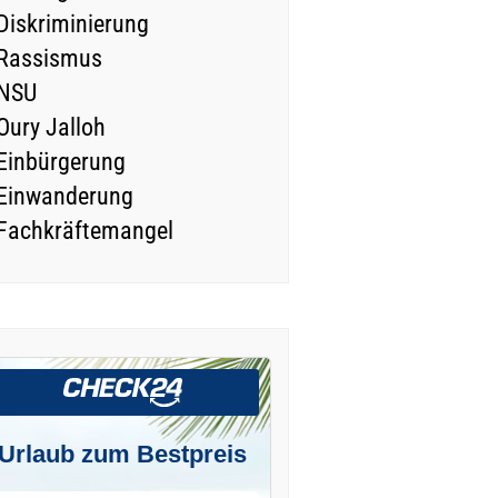
Diskriminierung
Rassismus
NSU
Oury Jalloh
Einbürgerung
Einwanderung
Fachkräftemangel
Urlaub zum Bestpreis