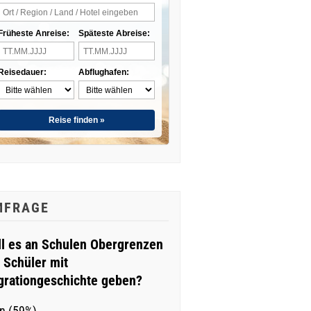
Früheste Anreise:
Späteste Abreise:
Reisedauer:
Abflughafen:
Reise finden »
MFRAGE
ll es an Schulen Obergrenzen
r Schüler mit
grationgeschichte geben?
n (59%)