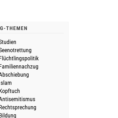
IG-THEMEN
Studien
Seenotrettung
Flüchtlingspolitik
Familiennachzug
Abschiebung
Islam
Kopftuch
Antisemitismus
Rechtsprechung
Bildung