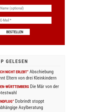
OP GELESEN
Abschiebung
CH NICHT ERLEBT“
nnt Eltern von drei Kleinkindern
Die Mär von der
DEN-WÜRTTEMBERG
otestwahl
Dobrindt stoppt
INDFLUG“
abhängige Asylberatung