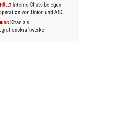
Interne Chats belegen
HÜLLT
operation von Union und AfD…
Kitas als
DUNG
egrationskraftwerke