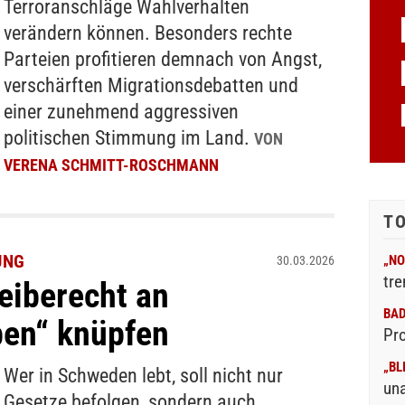
Terroranschläge Wahlverhalten
verändern können. Besonders rechte
Parteien profitieren demnach von Angst,
verschärften Migrationsdebatten und
einer zunehmend aggressiven
politischen Stimmung im Land.
VON
VERENA SCHMITT-ROSCHMANN
T
UNG
„NO
30.03.2026
tre
eiberecht an
BA
ben“ knüpfen
Pr
„BL
Wer in Schweden lebt, soll nicht nur
un
Gesetze befolgen, sondern auch