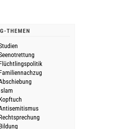
IG-THEMEN
Studien
Seenotrettung
Flüchtlingspolitik
Familiennachzug
Abschiebung
Islam
Kopftuch
Antisemitismus
Rechtsprechung
Bildung