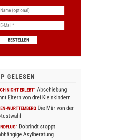
OP GELESEN
Abschiebung
CH NICHT ERLEBT“
nnt Eltern von drei Kleinkindern
Die Mär von der
DEN-WÜRTTEMBERG
otestwahl
Dobrindt stoppt
INDFLUG“
abhängige Asylberatung