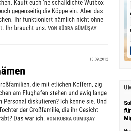
chen. Kauft euch ’ne schalldichte Wutbox
euch gegenseitig die Köppe ein. Aber das
chen. Ihr funktioniert nämlich nicht ohne
t. Ihr braucht uns.
VON KÜBRA GÜMÜŞAY
18.09.2012
hämen
oßfamilien, die mit etlichen Koffern, zig
U
chen am Flughafen stehen und ewig lange
 Personal diskutieren? Ich kenne sie. Und
So
ochter der Großfamilie, die ihr Gesicht
fü
räbt? Das war ich.
Mi
VON KÜBRA GÜMÜŞAY
Nei