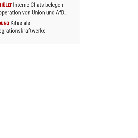
Interne Chats belegen
HÜLLT
operation von Union und AfD…
Kitas als
DUNG
egrationskraftwerke