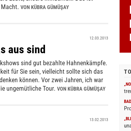
e Macht.
VON KÜBRA GÜMÜŞAY
12.03.2013
s aus sind
alkshows sind gut bezahlte Hahnenkämpfe.
t für Sie sein, vielleicht sollte sich das
T
denken können. Vor zwei Jahren, ich war
„NO
 die ungemütliche Tour.
VON KÜBRA GÜMÜŞAY
tre
BA
Pr
„BL
13.02.2013
un