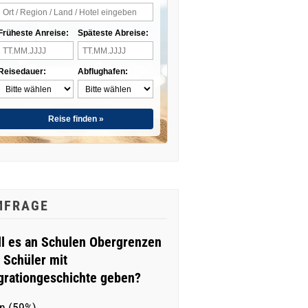
Früheste Anreise:
Späteste Abreise:
Reisedauer:
Abflughafen:
Reise finden »
MFRAGE
ll es an Schulen Obergrenzen
r Schüler mit
grationgeschichte geben?
n (59%)