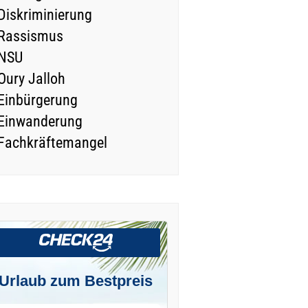
Diskriminierung
Rassismus
NSU
Oury Jalloh
Einbürgerung
Einwanderung
Fachkräftemangel
Urlaub zum Bestpreis