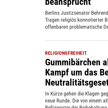
beansprucht
Berlins Justizsenator Behrend
Tragen religiös konnotierter B
offenbaren problematische D
RELIGIONSFREIHEIT
Gummibärchen al
Kampf um das Be
Neutralitätsgese
In Kürze gehen die Klagen geg
neue Runde. Die von einem at
Befürworter der Beibehaltung