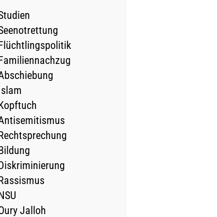
Studien
Seenotrettung
Flüchtlingspolitik
Familiennachzug
Abschiebung
Islam
Kopftuch
Antisemitismus
Rechtsprechung
Bildung
Diskriminierung
Rassismus
NSU
Oury Jalloh