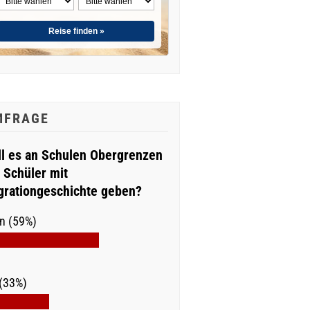
Reise finden »
MFRAGE
ll es an Schulen Obergrenzen
r Schüler mit
grationgeschichte geben?
n (59%)
(33%)