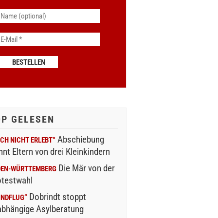
OP GELESEN
Abschiebung
CH NICHT ERLEBT“
nnt Eltern von drei Kleinkindern
Die Mär von der
DEN-WÜRTTEMBERG
otestwahl
Dobrindt stoppt
INDFLUG“
abhängige Asylberatung