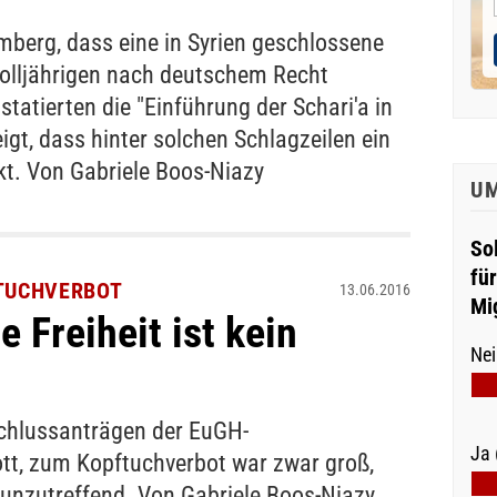
berg, dass eine in Syrien geschlossene
Volljährigen nach deutschem Recht
tatierten die "Einführung der Schari'a in
igt, dass hinter solchen Schlagzeilen ein
t. Von Gabriele Boos-Niazy
U
So
fü
TUCHVERBOT
13.06.2016
Mi
 Freiheit ist kein
Nei
chlussanträgen der EuGH-
Ja 
ott, zum Kopftuchverbot war zwar groß,
h unzutreffend. Von Gabriele Boos-Niazy