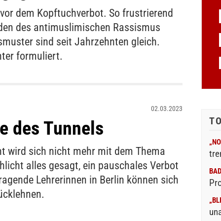
vor dem Kopftuchverbot. So frustrierend
Boden des antimuslimischen Rassismus
uster sind seit Jahrzehnten gleich.
nter formuliert.
02.03.2023
T
e des Tunnels
„NO
t wird sich nicht mehr mit dem Thema
tre
hlicht alles gesagt, ein pauschales Verbot
BA
ragende Lehrerinnen in Berlin können sich
Pr
ücklehnen.
„BL
un