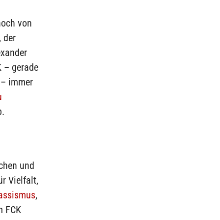
noch von
 der
exander
K – gerade
 – immer
u
b.
achen und
r Vielfalt,
assismus
,
im FCK