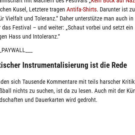
annschaft mit Machern des Festivals „
Kein Bock auf Naz
chen Kusel, Letztere tragen
Antifa-Shirts
. Darunter ist z
ür Vielfalt und Toleranz.“ Daher unterstütze man auch i
 das Festival – und weiter: „Schaut vorbei und setzt ein 
gen Hass und Intoleranz.“
_PAYWALL___
tischer Instrumentalisierung ist die Rede
nden sich Tausende Kommentare mit teils harscher Kritik.
ball nichts zu suchen, ist da zu lesen. Auch mit der K
edschaften und Dauerkarten wird gedroht.