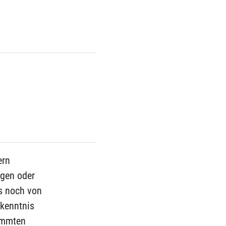
ern
ngen oder
s noch von
ekenntnis
immten