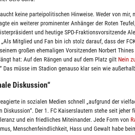
aucht keine parteipolitischen Hinweise. Weder von mir, 
agte ein weiterer prominenter Anhänger der Roten Teufel,
isterpräsident und heutige SPD-Fraktionsvorsitzende Al
 „Als Mitglied und Fan bin ich stolz darauf, dass der FC
 seinem großen ehemaligen Vorsitzenden Norbert Thines
rängt hat: Auf den Rängen und auf dem Platz gilt
Nein z
.“ Das müsse im Stadion genauso klar sein wie außerhal
ale Diskussion“
reagierte in sozialen Medien schnell „aufgrund der vielf
 Diskussion“. Der 1. FC Kaiserslautern stehe seit jeher fü
leranz und ein friedliches Miteinander. Jede Form von
R
smus, Menschenfeindlichkeit, Hass und Gewalt habe be