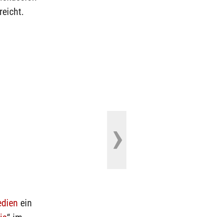
reicht.
edien
ein