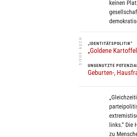
keinen Pla
gesellscha
demokratis
SIEHE AUCH
„IDENTITÄTSPOLITIK“
„Goldene Kartoffel
UNGENUTZTE POTENZIA
Geburten-, Hausfr
„Gleichzeit
parteipolit
extremisti
links.“ Die
zu Mensche