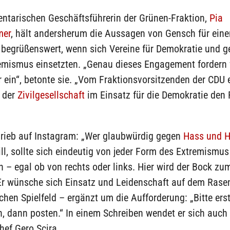
entarischen Geschäftsführerin der Grünen-Fraktion,
Pia
mer
, hält andersherum die Aussagen von Gensch für einen
t begrüßenswert, wenn sich Vereine für Demokratie und 
emismus einsetzten. „Genau dieses Engagement fordern w
ein“, betonte sie. „Vom Fraktionsvorsitzenden der CDU 
r der
Zivilgesellschaft
im Einsatz für die Demokratie den
rieb auf Instagram: „Wer glaubwürdig gegen
Hass und H
ill, sollte sich eindeutig von jeder Form des Extremismus
n – egal ob von rechts oder links. Hier wird der Bock zu
Er wünsche sich Einsatz und Leidenschaft auf dem Rasen
chen Spielfeld – ergänzt um die Aufforderung: „Bitte ers
, dann posten.“ In einem Schreiben wendet er sich auch
hef Gero Scira.