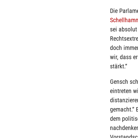
Die Parlam
Schellham
sei absolu
Rechtsextr
doch immer 
wir, dass e
stärkt.“
Gensch sch
eintreten w
distanziere
gemacht.“ 
dem politis
nachdenken
Vorstandsc