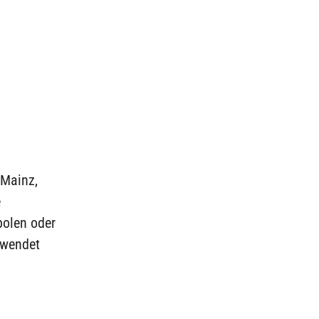
 Mainz,
e
bolen oder
rwendet