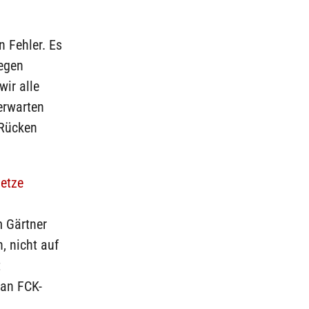
 Fehler. Es
gegen
ir alle
erwarten
 Rücken
etze
m Gärtner
, nicht auf
t
 an FCK-