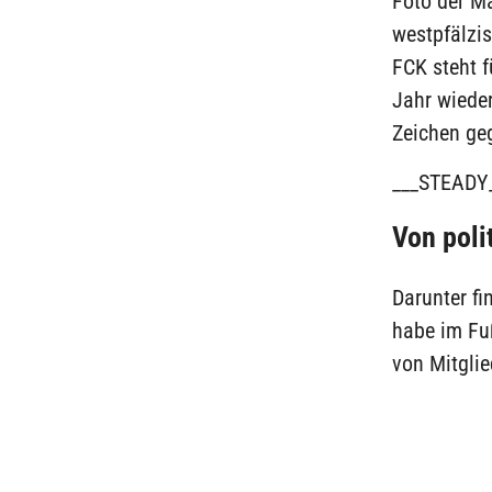
Foto der M
westpfälzis
FCK steht f
Jahr wieder
Zeichen ge
___STEADY
Von poli
Darunter fi
habe im Fuß
von Mitgli