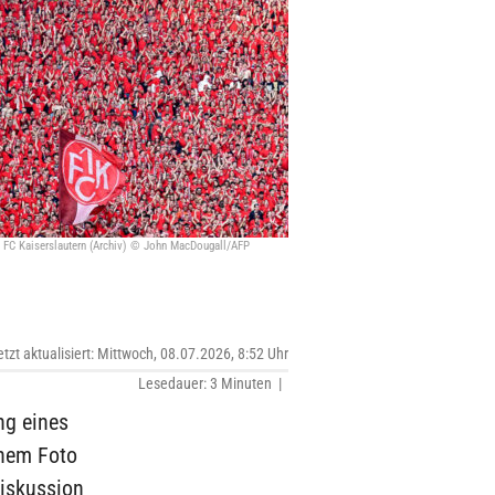
 FC Kaiserslautern (Archiv) © John MacDougall/AFP
etzt aktualisiert: Mittwoch, 08.07.2026, 8:52 Uhr
Lesedauer: 3 Minuten |
ng eines
inem Foto
Diskussion