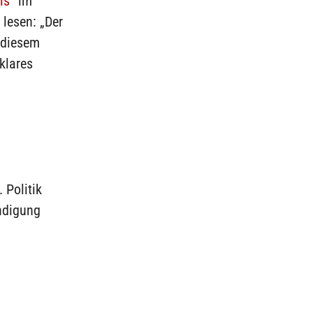
is
“ im
u lesen: „Der
n diesem
klares
 Politik
ündigung