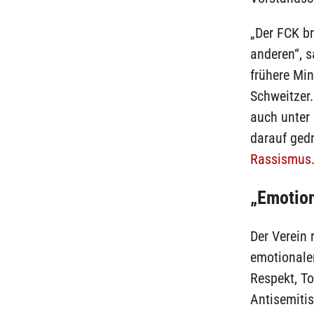
„Der FCK br
anderen“, s
frühere Min
Schweitzer.
auch unter
darauf ged
Rassismus
„Emotion
Der Verein 
emotionalen
Respekt, To
Antisemiti