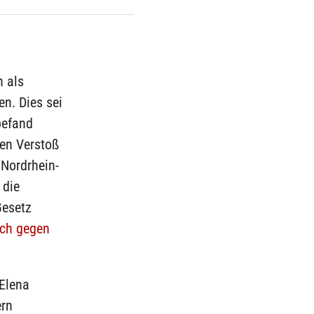
n als
n. Dies sei
befand
nen Verstoß
 Nordrhein-
 die
Gesetz
ach gegen
Elena
ern