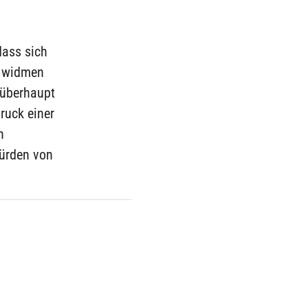
dass sich
“ widmen
 überhaupt
ruck einer
n
würden von