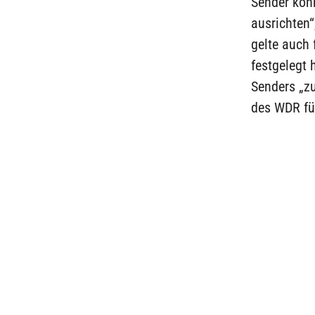
Sender kön
ausrichten“
gelte auch 
festgelegt
Senders „z
des WDR fü