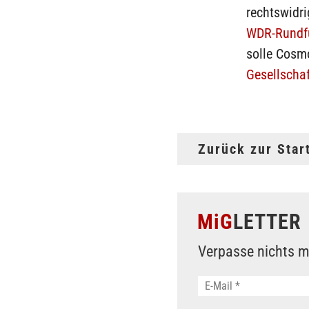
rechtswidri
WDR-Rundf
solle Cosm
Gesellschaf
Zurück zur Star
MiG
LETTER
Verpasse nichts m