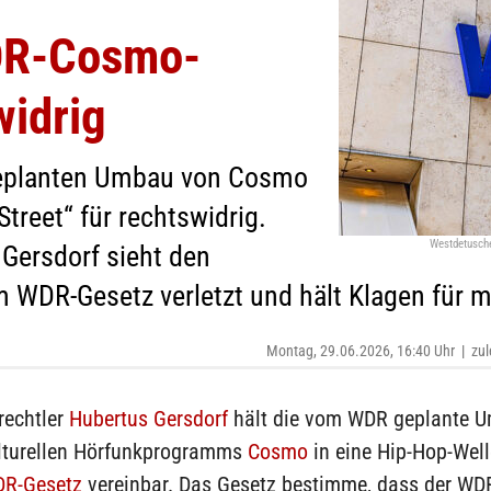
DR-Cosmo-
idrig
geplanten Umbau von Cosmo
Street“ für rechtswidrig.
Westdetusch
Gersdorf sieht den
im WDR-Gesetz verletzt und hält Klagen für m
Montag, 29.06.2026, 16:40 Uhr
|
zul
rechtler
Hubertus Gersdorf
hält die vom WDR geplante
ulturellen Hörfunkprogramms
Cosmo
in eine Hip-Hop-Well
R-Gesetz
vereinbar. Das Gesetz bestimme, dass der WD