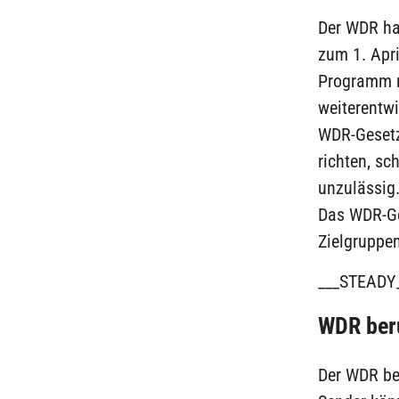
Der WDR hat
zum 1. Apri
Programm m
weiterentwi
WDR-Gesetz
richten, sc
unzulässig
Das WDR-Ge
Zielgruppen
___STEADY
WDR beru
Der WDR be