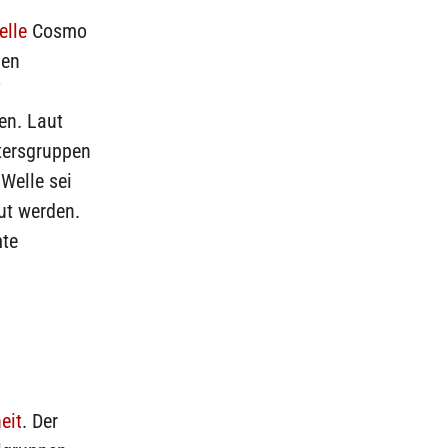
elle
Cosmo
gen
“
en. Laut
tersgruppen
 Welle sei
ut werden.
mte
eit
. Der