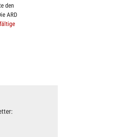
te den
Die ARD
fältige
tter: