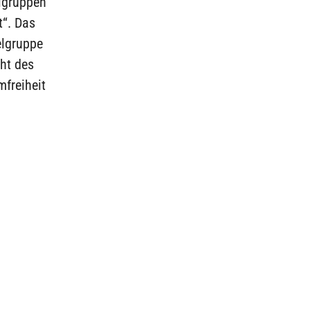
elgruppen
t“. Das
elgruppe
ht des
freiheit