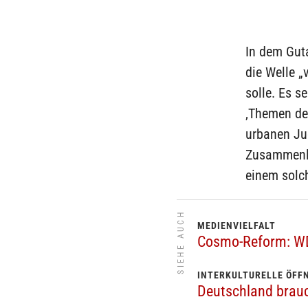
In dem Guta
die Welle 
solle. Es s
‚Themen d
urbanen Jug
Zusammenle
einem solc
SIEHE AUCH
MEDIENVIELFALT
Cosmo-Reform: WD
INTERKULTURELLE ÖFF
Deutschland brauc