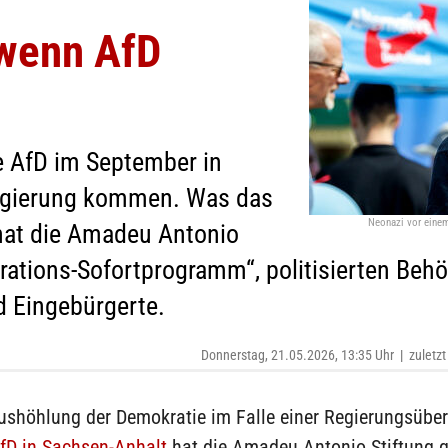
 wenn AfD
e AfD im September in
Regierung kommen. Was das
Neonazi vor einem
hat die Amadeu Antonio
igrations-Sofortprogramm“, politisierten Be
d Eingebürgerte.
Donnerstag, 21.05.2026, 13:35 Uhr
|
zuletzt
Aushöhlung der Demokratie im Falle einer Regierungsüb
fD in Sachsen-Anhalt
hat die Amadeu Antonio Stiftung g