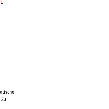
t
.
ratische
. Zu