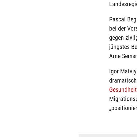
Landesregi
Pascal Begr
bei der Vor
gegen zivil
jüngstes Be
Arne Semsro
Igor Matviy
dramatisch
Gesundhei
Migrations
„positionie