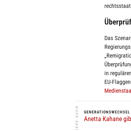
rechtsstaat
Überprü
Das Szenari
Regierungs
„Remigrati
Überprüfu
in reguläre
EU-Flaggen
Medienstaa
SIEHE AUCH
GENERATIONSWECHSEL
Anetta Kahane gib