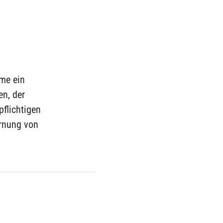
me ein
n, der
pflichtigen
ernung von