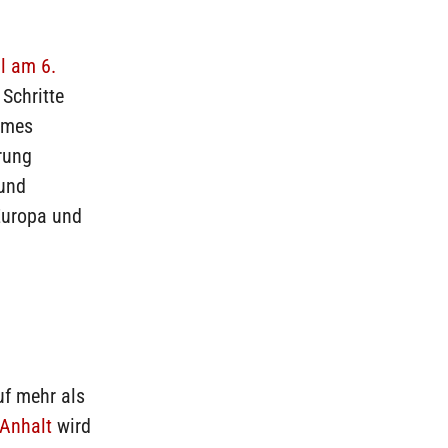
l am 6.
Schritte
emes
rung
 und
Europa und
uf mehr als
Anhalt
wird