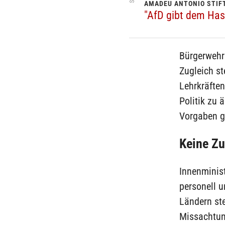
AMADEU ANTONIO STIF
"AfD gibt dem Has
Bürgerwehre
Zugleich s
Lehrkräften
Politik zu 
Vorgaben g
Keine Z
Innenminis
personell 
Ländern ste
Missachtung