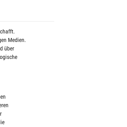
chafft.
gen Medien.
nd über
logische
den
eren
r
ie