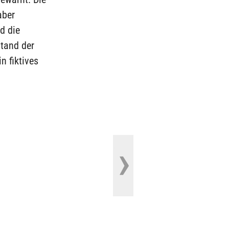
aber
d die
stand der
n fiktives