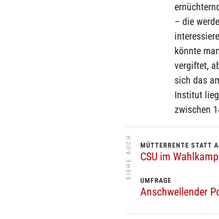
ernüchternd
– die werde
interessier
könnte man
vergiftet, 
sich das a
Institut li
zwischen 1
SIEHE AUCH
MÜTTERRENTE STATT 
CSU im Wahlkampf
UMFRAGE
Anschwellender Po