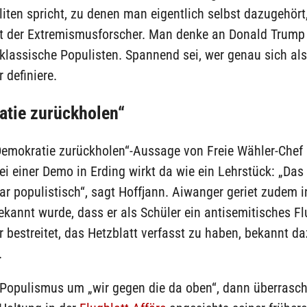
iten spricht, zu denen man eigentlich selbst dazugehört,
nt der Extremismusforscher. Man denke an Donald Trump 
lassische Populisten. Spannend sei, wer genau sich als 
 definiere.
tie zurückholen“
Demokratie zurückholen“-Aussage von Freie Wähler-Chef
i einer Demo in Erding wirkt da wie ein Lehrstück: „Das
lar populistisch“, sagt Hoffjann. Aiwanger geriet zudem in
annt wurde, dass er als Schüler ein antisemitisches Fl
Er bestreitet, das Hetzblatt verfasst zu haben, bekannt d
.
 Populismus um „wir gegen die da oben“, dann überrasch