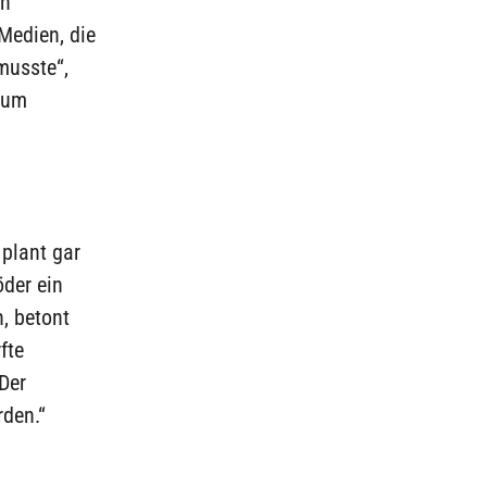
en
 Medien, die
musste“,
 zum
 plant gar
öder ein
, betont
fte
Der
rden.“