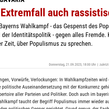
xtremfall auch rassisti
Bayerns Wahlkampf - das Gespenst des Popu
l der Identitätspolitik - gegen alles Fremde
er Zeit, über Populismus zu sprechen.
Donnerstag, 21.09.2023, 18:00 Uhr
|
zuletzt
ngen, Vorwürfe, Verlockungen: In Wahlkampfzeiten wird 
ie politische Auseinandersetzung mit der Konkurrenz geh
ertoire aller Parteien und Politiker. Doch auch im bayer
hlkampf taucht der Begriff Populismus immer wieder auf
den politischen Gegner gerichtet. Grund genug, der Sac