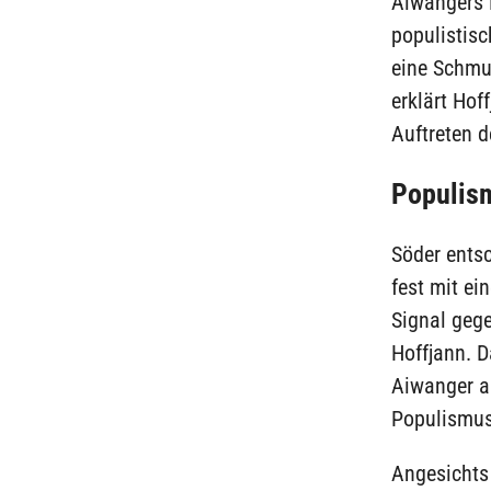
Aiwangers 
populistisc
eine Schmu
erklärt Hof
Auftreten 
Populism
Söder ents
fest mit ei
Signal geg
Hoffjann. D
Aiwanger al
Populismus 
Angesichts