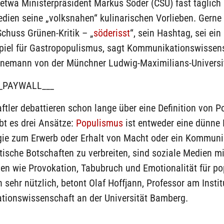
 etwa Ministerpräsident Markus Söder (CSU) fast täglich 
dien seine „volksnahen“ kulinarischen Vorlieben. Gerne 
chuss Grünen-Kritik – „
söderisst
“, sein Hashtag, sei ein
piel für Gastropopulismus, sagt Kommunikationswissens
inemann von der Münchner Ludwig-Maximilians-Universi
_PAYWALL___
tler debattieren schon lange über eine Definition von 
ibt es drei Ansätze:
Populismus
ist entweder eine dünne 
gie zum Erwerb oder Erhalt von Macht oder ein Kommunik
ische Botschaften zu verbreiten, sind soziale Medien mi
n wie Provokation, Tabubruch und Emotionalität für po
sehr nützlich, betont Olaf Hoffjann, Professor am Instit
ionswissenschaft an der Universität Bamberg.