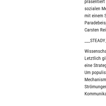
präsentiert
sozialen Me
mit einem S
Paradebeis
Carsten Re
___STEADY
Wissenschaf
Letztlich g
eine Strate
Um populist
Mechanisme
Strömungen 
Kommunikat