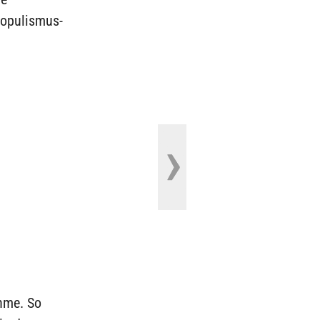
Populismus-
hme. So