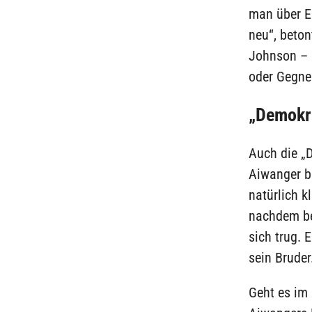
man über El
neu“, beto
Johnson – k
oder Gegner
„Demokra
Auch die „
Aiwanger be
natürlich k
nachdem bek
sich trug. 
sein Bruder
Geht es im