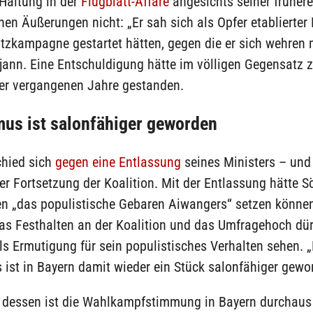
Haltung in der
Flugblatt-Affäre
angesichts seiner früher
hen Äußerungen nicht: „Er sah sich als Opfer etablierter
tzkampagne gestartet hätten, gegen die er sich wehren 
fjann. Eine Entschuldigung hätte im völligen Gegensatz
der vergangenen Jahre gestanden.
us ist salonfähiger geworden
chied sich
gegen eine Entlassung
seines Ministers – und
ner Fortsetzung der Koalition. Mit der Entlassung hätte S
en „das populistische Gebaren Aiwangers“ setzen können
as Festhalten an der Koalition und das Umfragehoch dür
s Ermutigung für sein populistisches Verhalten sehen. „
ist in Bayern damit wieder ein Stück salonfähiger gewo
 dessen ist die Wahlkampfstimmung in Bayern durchaus