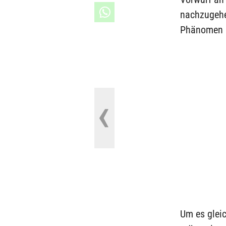
nachzugehen
Phänomen au
Um es glei