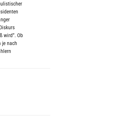
ulistischer
äsidenten
anger
Diskurs
oß wird“. Ob
 je nach
ählern