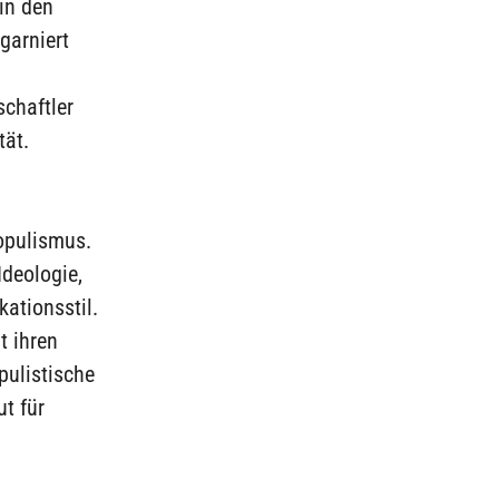
in den
garniert
chaftler
tät.
Populismus.
Ideologie,
ationsstil.
t ihren
pulistische
ut für