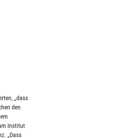
rten, „dass
schen den
 dem
am Institut
nz. „Dass