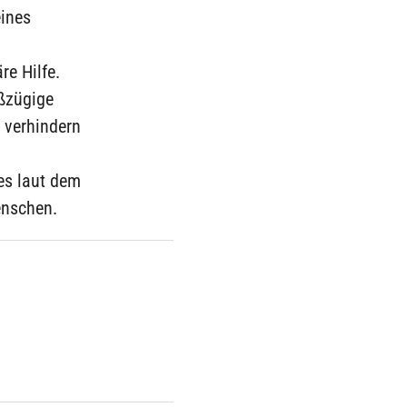
eines
re Hilfe.
oßzügige
 verhindern
es laut dem
enschen.