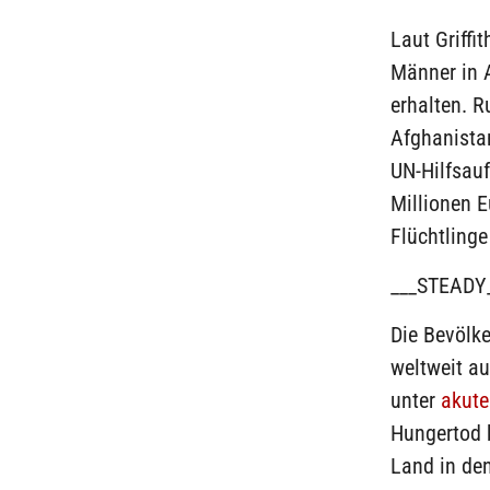
Laut Griffi
Männer in 
erhalten. Ru
Afghanistan
UN-Hilfsauf
Millionen E
Flüchtlinge
___STEADY
Die Bevölk
weltweit a
unter
akut
Hungertod b
Land in den