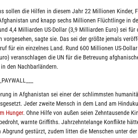
ths sollen die Hilfen in diesem Jahr 22 Millionen Kinder,
Afghanistan und knapp sechs Millionen Flüchtlinge in d
nd 4,4 Milliarden US-Dollar (3,9 Milliarden Euro) sei für d
 vorgesehen, sagte sie. Das sei der größte jemals veröff
ruf für ein einzelnes Land. Rund 600 Millionen US-Dollar
uro) veranschlagen die UN für die Betreuung afghanisch
 in den Nachbarländern.
_PAYWALL___
erung in Afghanistan sei einer der schlimmsten humanitä
usgesetzt. Jeder zweite Mensch in dem Land am Hinduku
em Hunger
. Ohne Hilfe von außen seien Zehntausende Ki
edroht, warnte Griffiths. Jahrzehntelange Konflikte hät
 Abgrund gestürzt, zudem litten die Menschen unter der