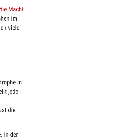
 die Macht
chen im
en viele
trophe in
llt jede
ast die
. In der