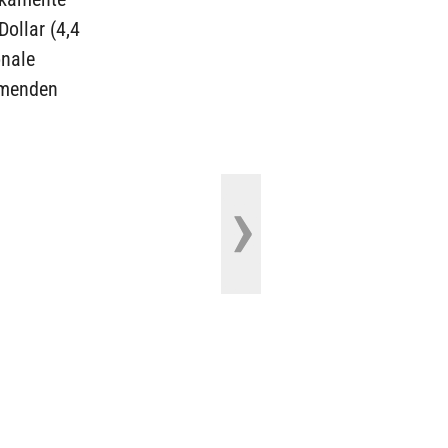
ollar (4,4
onale
hmenden