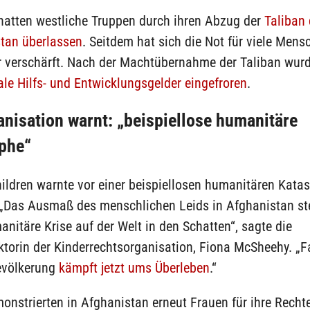
hatten westliche Truppen durch ihren Abzug der
Taliban
stan überlassen
. Seitdem hat sich die Not für viele Mens
r verschärft. Nach der Machtübernahme der Taliban wurd
ale Hilfs- und Entwicklungsgelder eingefroren
.
anisation warnt: „beispiellose humanitäre
phe“
ildren warnte vor einer beispiellosen humanitären Katas
„Das Ausmaß des menschlichen Leids in Afghanistan ste
nitäre Krise auf der Welt in den Schatten“, sagte die
torin der Kinderrechtsorganisation, Fiona McSheehy. „F
evölkerung
kämpft jetzt ums Überleben
.“
onstrierten in Afghanistan erneut Frauen für ihre Rechte