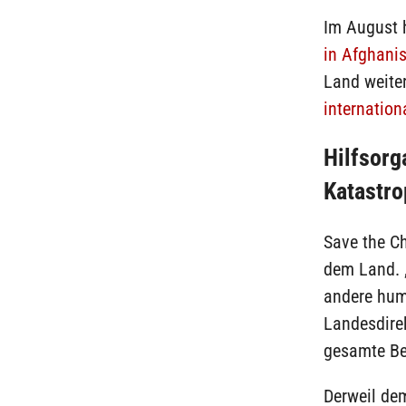
Im August 
in Afghani
Land weite
internation
Hilfsorg
Katastro
Save the Ch
dem Land. 
andere huma
Landesdirek
gesamte B
Derweil dem