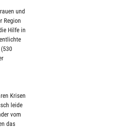
 Frauen und
er Region
ie Hilfe in
entlichte
 (530
er
ren Krisen
sch leide
nder vom
ten das