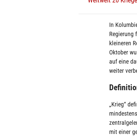
Weltweit 20 Krieg
In Kolumbi
Regierung f
kleineren R
Oktober wur
auf eine da
weiter verb
Definiti
„Krieg“ def
mindestens
zentralgele
mit einer g