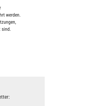
r
ührt werden.
tzungen,
 sind.
tter: