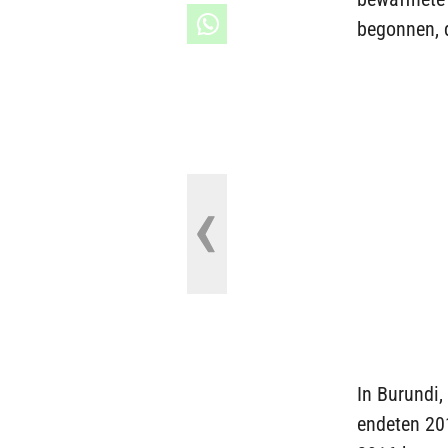
begonnen, d
In Burundi
endeten 201