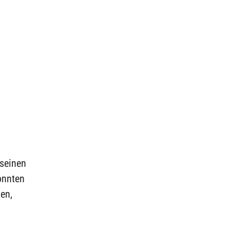
 seinen
onnten
en,
.