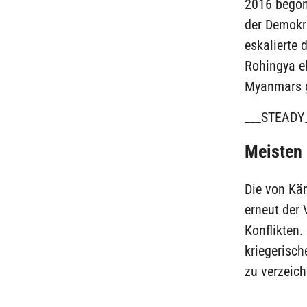
2016 begon
der Demokr
eskalierte 
Rohingya e
Myanmars g
___STEADY
Meisten 
Die von Kä
erneut der 
Konflikten.
kriegerisch
zu verzeich