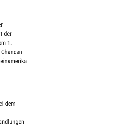
er
t der
em 1.
ie Chancen
teinamerika
bei dem
Handlungen