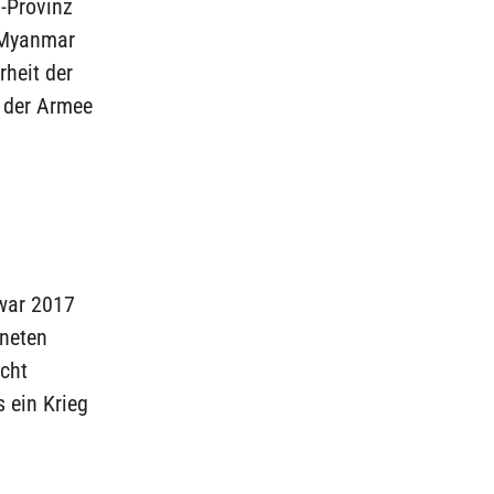
-Provinz
 Myanmar
rheit der
 der Armee
war 2017
fneten
acht
s ein Krieg