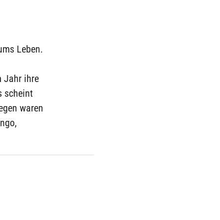
 ums Leben.
 Jahr ihre
s scheint
iegen waren
ongo,