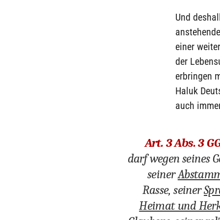
Und deshalb
anstehenden
einer weit
der Lebensu
erbringen 
Haluk Deut
auch immer
Art. 3 Abs. 3 G
darf wegen seines G
seiner
Abstam
Rasse, seiner
Spr
Heimat und Herk