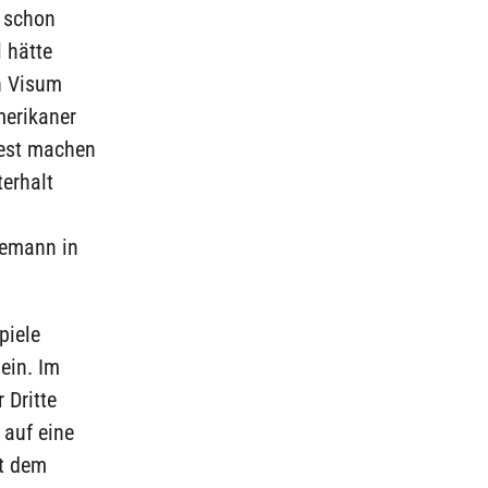
s schon
l hätte
n Visum
erikaner
test machen
erhalt
hemann in
piele
lein. Im
 Dritte
 auf eine
gt dem