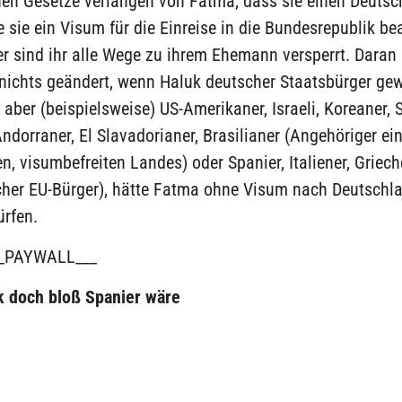
hen Gesetze verlangen von Fatma, dass sie einen Deutsc
e sie ein Visum für die Einreise in die Bundesrepublik b
r sind ihr alle Wege zu ihrem Ehemann versperrt. Daran 
nichts geändert, wenn Haluk deutscher Staatsbürger ge
aber (beispielsweise) US-Amerikaner, Israeli, Koreaner, 
ndorraner, El Slavadorianer, Brasilianer (Angehöriger ei
n, visumbefreiten Landes) oder Spanier, Italiener, Griech
cher EU-Bürger), hätte Fatma ohne Visum nach Deutschl
ürfen.
_PAYWALL___
 doch bloß Spanier wäre