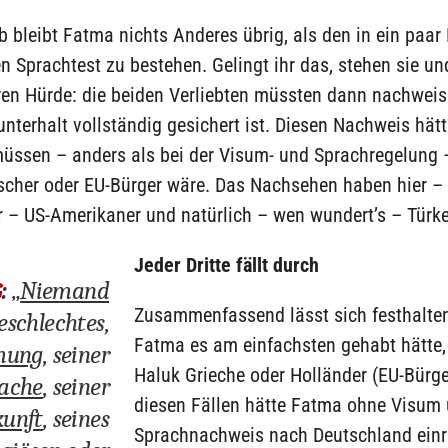
 bleibt Fatma nichts Anderes übrig, als den in ein paa
 Sprachtest zu bestehen. Gelingt ihr das, stehen sie un
eren Hürde: die beiden Verliebten müssten dann nachweis
nterhalt vollständig gesichert ist. Diesen Nachweis hätt
müssen – anders als bei der Visum- und Sprachregelung
scher oder EU-Bürger wäre. Das Nachsehen haben hier 
 – US-Amerikaner und natürlich – wen wundert’s – Türk
Jeder Dritte fällt durch
G
:
„
Niemand
Zusammenfassend lässt sich festhalte
eschlechtes,
Fatma es am einfachsten gehabt hätte
mung
, seiner
Haluk Grieche oder Holländer (EU-Bürge
ache
, seiner
diesen Fällen hätte Fatma ohne Visum
unft
, seines
Sprachnachweis nach Deutschland einr