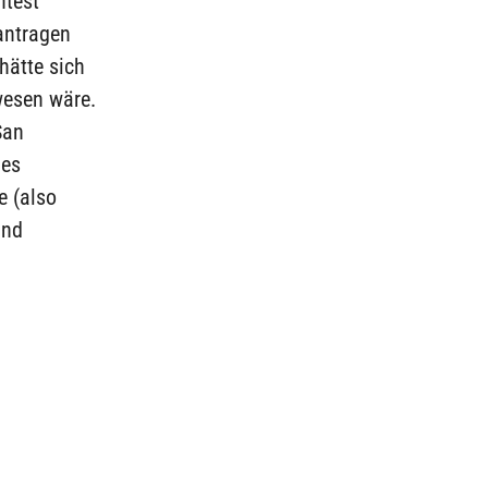
htest
eantragen
hätte sich
wesen wäre.
San
nes
e (also
and