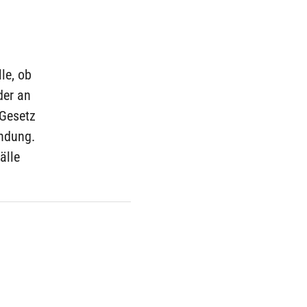
le, ob
der an
 Gesetz
endung.
älle