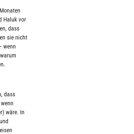
r Monaten
d Haluk vor
en, dass
en sie nicht
 – wenn
– warum
en.
n, dass
, wenn
r) wäre. In
 und
eisen