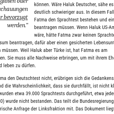
igiösen oder
können. Wäre Haluk Deutscher, sähe e
nschauungen
deutlich schwieriger aus. In diesem Fal
er bevorzugt
Fatma den Sprachtest bestehen und ei
werden.“
beantragen müssen. Wenn Haluk US-Am
wäre, hätte Fatma zwar keinen Sprach
isum beantragen, dafür aber einen gesicherten Lebensunt
 müssen. Weil Haluk aber Türke ist, hat Fatma es am
ten. Sie muss alle Nachweise erbringen, um mit ihrem E
d leben zu dürfen.
ma den Deutschtest nicht, erübrigen sich die Gedankens
d die Wahrscheinlichkeit, dass sie durchfällt, ist nicht k
urden etwa 39.000 Sprachtests durchgeführt, etwa jeder
0) wurde nicht bestanden. Das teilt die Bundesregierung
rische Anfrage der Linksfraktion mit. Das Dokument lie