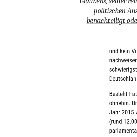
Glaubens, seiner rel
politischen A
benachteiligt od
und kein V
nachweisen
schwierigs
Deutschlan
Besteht Fat
ohnehin. Un
Jahr 2015 w
(rund 12.00
parlamenta