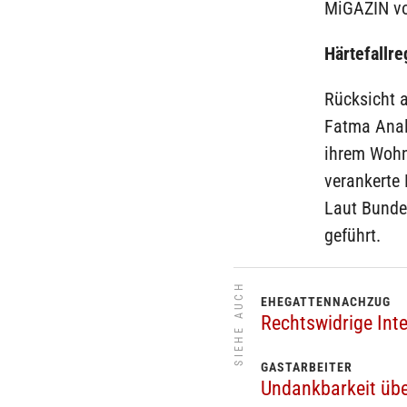
MiGAZIN vo
Härtefallre
Rücksicht a
Fatma Analp
ihrem Wohn
verankerte 
Laut Bundes
geführt.
SIEHE AUCH
EHEGATTENNACHZUG
Rechtswidrige Inte
GASTARBEITER
Undankbarkeit üb