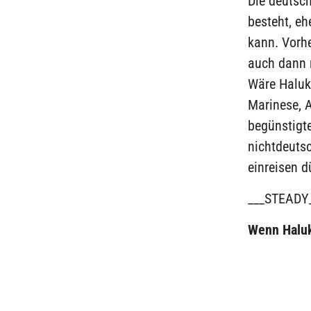
Die deutsc
besteht, eh
kann. Vorhe
auch dann 
Wäre Haluk 
Marinese, A
begünstigte
nichtdeuts
einreisen d
___STEADY
Wenn Haluk