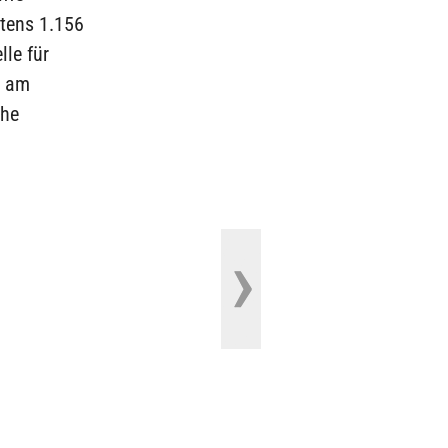
stens 1.156
lle für
» am
che