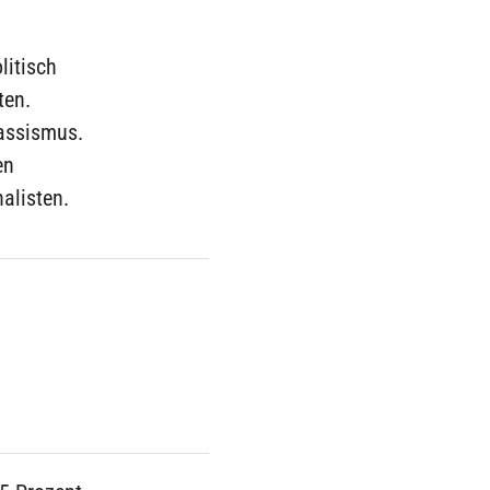
litisch
ten.
assismus.
en
alisten.