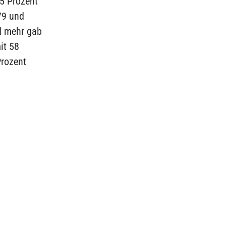
15 Prozent
79 und
d mehr gab
it 58
Prozent