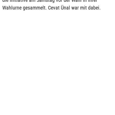
die Initiative am Samstag vor der Wahl in ihrer
Wahlurne gesammelt. Cevat Ünal war mit dabei.