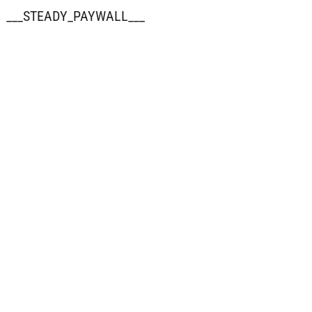
___STEADY_PAYWALL___