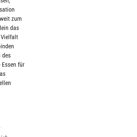
sen,
sation
dweit zum
lein das
Vielfalt
binden
n des
 Essen für
das
ellen
r