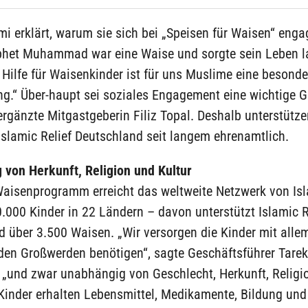
i erklärt, warum sie sich bei „Speisen für Waisen“ engag
phet Muhammad war eine Waise und sorgte sein Leben l
 Hilfe für Waisenkinder ist für uns Muslime eine besonde
ng.“ Über-haupt sei soziales Engagement eine wichtige 
ergänzte Mitgastgeberin Filiz Topal. Deshalb unterstütze
Islamic Relief Deutschland seit langem ehrenamtlich.
 von Herkunft, Religion und Kultur
Waisenprogramm erreicht das weltweite Netzwerk von Isl
.000 Kinder in 22 Ländern – davon unterstützt Islamic R
 über 3.500 Waisen. „Wir versorgen die Kinder mit allem
en Großwerden benötigen“, sagte Geschäftsführer Tarek
 „und zwar unabhängig von Geschlecht, Herkunft, Religi
 Kinder erhalten Lebensmittel, Medikamente, Bildung und