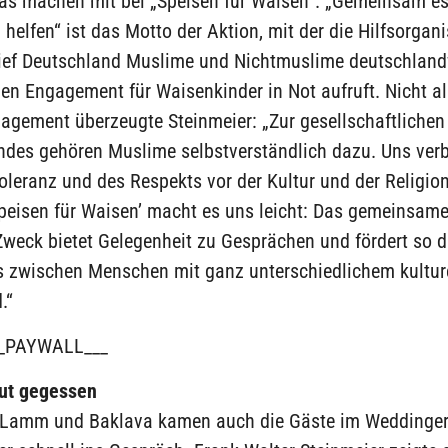
as machen mit bei „Speisen für Waisen“. „Gemeinsam es
elfen“ ist das Motto der Aktion, mit der die Hilfsorgani
lief Deutschland Muslime und Nichtmuslime deutschlan
n Engagement für Waisenkinder in Not aufruft. Nicht al
agement überzeugte Steinmeier: „Zur gesellschaftlichen 
ndes gehören Muslime selbstverständlich dazu. Uns ver
oleranz und des Respekts vor der Kultur und der Religio
peisen für Waisen’ macht es uns leicht: Das gemeinsame
Zweck bietet Gelegenheit zu Gesprächen und fördert so 
s zwischen Menschen mit ganz unterschiedlichem kultur
.“
_PAYWALL___
gut gegessen
, Lamm und Baklava kamen auch die Gäste im Weddinge