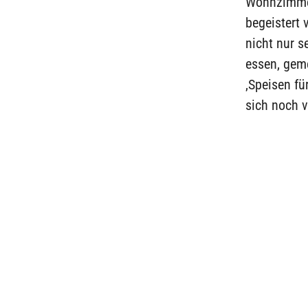
Wohnzimmer
begeistert 
nicht nur s
essen, gem
‚Speisen fü
sich noch v