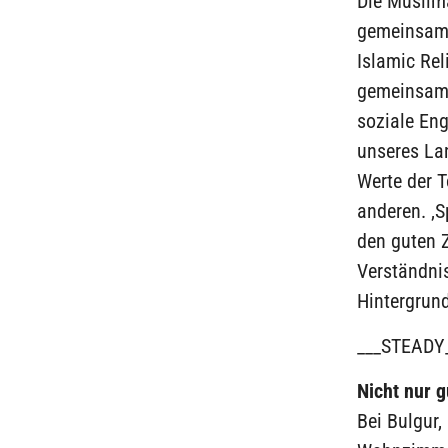
Die Muslim
gemeinsam h
Islamic Re
gemeinsame
soziale Eng
unseres La
Werte der T
anderen. ‚S
den guten 
Verständni
Hintergrund
___STEADY
Nicht nur 
Bei Bulgur