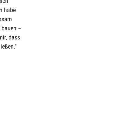
sich
ch habe
insam
n bauen –
mir, dass
ießen.“