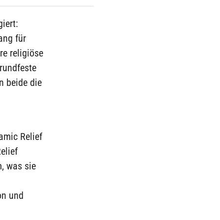
iert:
ang für
re religiöse
Grundfeste
n beide die
amic Relief
elief
, was sie
on und