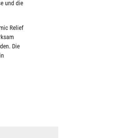
se und die
mic Relief
erksam
den. Die
in