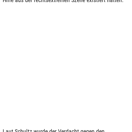
Hilfe aus der rechtsextremen Szene existiert hätten.
Laut Schultz wurde der Verdacht gegen den