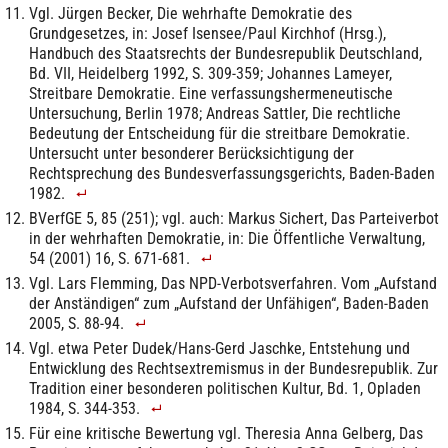
Vgl. Jürgen Becker, Die wehrhafte Demokratie des
Grundgesetzes, in: Josef Isensee/Paul Kirchhof (Hrsg.),
Handbuch des Staatsrechts der Bundesrepublik Deutschland,
Bd. VII, Heidelberg 1992, S. 309-359; Johannes Lameyer,
Streitbare Demokratie. Eine verfassungshermeneutische
Untersuchung, Berlin 1978; Andreas Sattler, Die rechtliche
Bedeutung der Entscheidung für die streitbare Demokratie.
Untersucht unter besonderer Berücksichtigung der
Rechtsprechung des Bundesverfassungsgerichts, Baden-Baden
1982.
BVerfGE 5, 85 (251); vgl. auch: Markus Sichert, Das Parteiverbot
in der wehrhaften Demokratie, in: Die Öffentliche Verwaltung,
54 (2001) 16, S. 671-681.
Vgl. Lars Flemming, Das NPD-Verbotsverfahren. Vom „Aufstand
der Anständigen“ zum „Aufstand der Unfähigen“, Baden-Baden
2005, S. 88-94.
Vgl. etwa Peter Dudek/Hans-Gerd Jaschke, Entstehung und
Entwicklung des Rechtsextremismus in der Bundesrepublik. Zur
Tradition einer besonderen politischen Kultur, Bd. 1, Opladen
1984, S. 344-353.
Für eine kritische Bewertung vgl. Theresia Anna Gelberg, Das