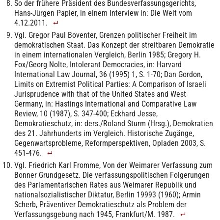
So der frühere Präsident des Bundesverfassungsgerichts,
Hans-Jürgen Papier, in einem Interview in: Die Welt vom
4.12.2011.
Vgl. Gregor Paul Boventer, Grenzen politischer Freiheit im
demokratischen Staat. Das Konzept der streitbaren Demokratie
in einem internationalen Vergleich, Berlin 1985; Gregory H.
Fox/Georg Nolte, Intolerant Democracies, in: Harvard
International Law Journal, 36 (1995) 1, S. 1-70; Dan Gordon,
Limits on Extremist Political Parties: A Comparison of Israeli
Jurisprudence with that of the United States and West
Germany, in: Hastings International and Comparative Law
Review, 10 (1987), S. 347-400; Eckhard Jesse,
Demokratieschutz, in: ders./Roland Sturm (Hrsg.), Demokratien
des 21. Jahrhunderts im Vergleich. Historische Zugänge,
Gegenwartsprobleme, Reformperspektiven, Opladen 2003, S.
451-476.
Vgl. Friedrich Karl Fromme, Von der Weimarer Verfassung zum
Bonner Grundgesetz. Die verfassungspolitischen Folgerungen
des Parlamentarischen Rates aus Weimarer Republik und
nationalsozialistischer Diktatur, Berlin 19993 (1960); Armin
Scherb, Präventiver Demokratieschutz als Problem der
Verfassungsgebung nach 1945, Frankfurt/M. 1987.