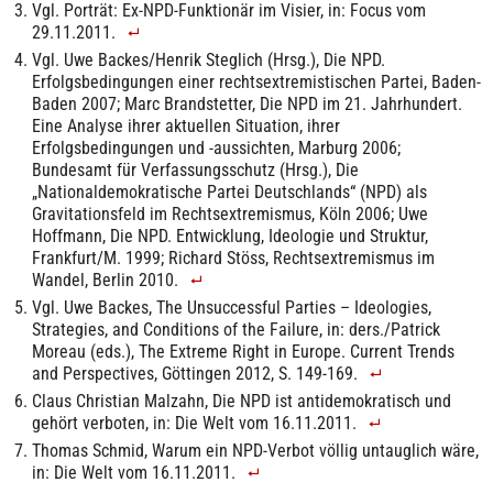
Vgl. Porträt: Ex-NPD-Funktionär im Visier, in: Focus vom
29.11.2011.
Vgl. Uwe Backes/Henrik Steglich (Hrsg.), Die NPD.
Erfolgsbedingungen einer rechtsextremistischen Partei, Baden-
Baden 2007; Marc Brandstetter, Die NPD im 21. Jahrhundert.
Eine Analyse ihrer aktuellen Situation, ihrer
Erfolgsbedingungen und -aussichten, Marburg 2006;
Bundesamt für Verfassungsschutz (Hrsg.), Die
„Nationaldemokratische Partei Deutschlands“ (NPD) als
Gravitationsfeld im Rechtsextremismus, Köln 2006; Uwe
Hoffmann, Die NPD. Entwicklung, Ideologie und Struktur,
Frankfurt/M. 1999; Richard Stöss, Rechtsextremismus im
Wandel, Berlin 2010.
Vgl. Uwe Backes, The Unsuccessful Parties – Ideologies,
Strategies, and Conditions of the Failure, in: ders./Patrick
Moreau (eds.), The Extreme Right in Europe. Current Trends
and Perspectives, Göttingen 2012, S. 149-169.
Claus Christian Malzahn, Die NPD ist antidemokratisch und
gehört verboten, in: Die Welt vom 16.11.2011.
Thomas Schmid, Warum ein NPD-Verbot völlig untauglich wäre,
in: Die Welt vom 16.11.2011.