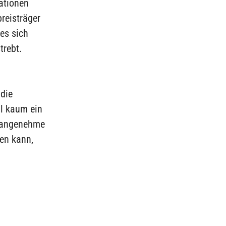
ationen
reisträger
es sich
trebt.
 die
hl kaum ein
unangenehme
gen kann,