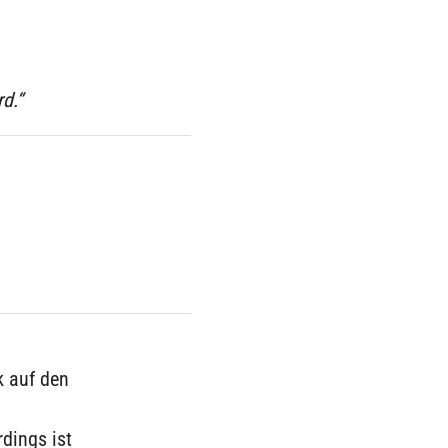
d.“
k auf den
rdings ist