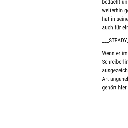
bedacht un
weiterhin g
hat in sein
auch für ei
___STEADY
Wenn er imm
Schreiberli
ausgezeich
Art angeneh
gehört hier