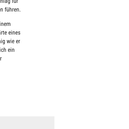
hlag für
n führen.
einem
rte eines
ig wie er
ich ein
r