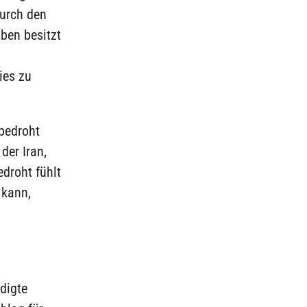
urch den
ben besitzt
ies zu
 bedroht
der Iran,
edroht fühlt
 kann,
digte