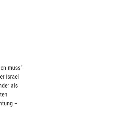
rden muss“
r Israel
nder als
ften
chtung –