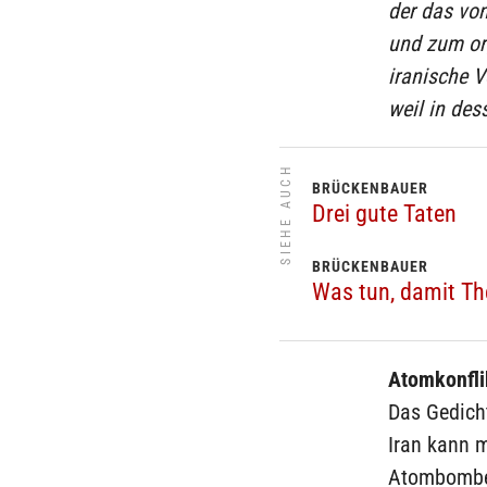
der das vo
und zum or
iranische V
weil in de
SIEHE AUCH
BRÜCKENBAUER
Drei gute Taten
BRÜCKENBAUER
Was tun, damit T
Atomkonfli
Das Gedicht
Iran kann 
Atombomben 