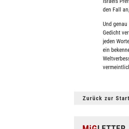
Israels Pre
den Fall an
Und genau d
Gedicht ver
jeden Worte
ein bekenne
Weltverbess
vermeintli
Zurück zur Star
MiG
LETTER