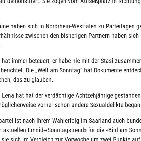
alt demonstriert. Sie zogen vom Aufseßplatz in Richtung
ne haben sich in Nordrhein-Westfalen zu Parteitagen ge
rhältnisse zwischen den bisherigen Partnern haben sich
.
 hat immer beteuert, er habe nie mit der Stasi zusamme
 berichtet. Die „Welt am Sonntag“ hat Dokumente entdeck
hen, das zu glauben.
 Lena hat hat der verdächtige Achtzehjährige gestanden
öglicherweise vorher schon andere Sexualdelikte began
partei ist nach ihrem Wahlerfolg im Saarland auch bund
m aktuellen Emnid-«Sonntagstrend» für die «Bild am Son
 sie sich im Vergleich zur Vorwoche um zwei Punkte auf