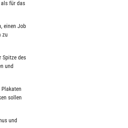
als für das
, einen Job
h zu
r Spitze des
en und
n Plakaten
ken sollen
mus und