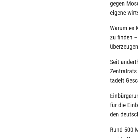
gegen Mosc
eigene wirt
Warum es M
zu finden 
überzeugen
Seit andert
Zentralrats
tadelt Ges
Einbürgeru
für die Ein
den deuts
Rund 500 M