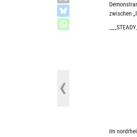
Demonstran
zwischen „l
___STEADY
Im nordrhe