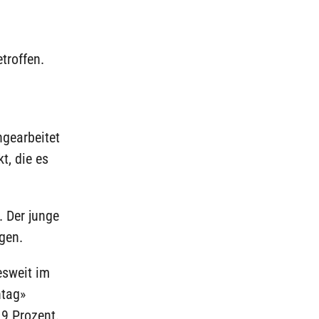
troffen.
ngearbeitet
t, die es
. Der junge
gen.
esweit im
ntag»
 9 Prozent.