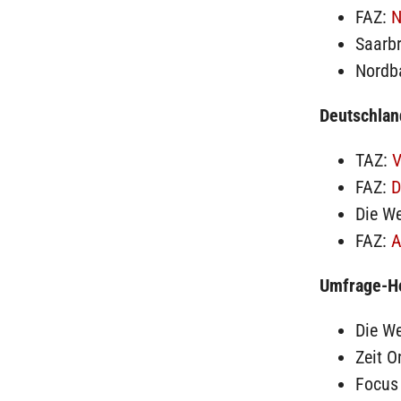
FAZ:
N
Saarbr
Nordb
Deutschlan
TAZ:
V
FAZ:
D
Die We
FAZ:
A
Umfrage-Ho
Die We
Zeit O
Focus