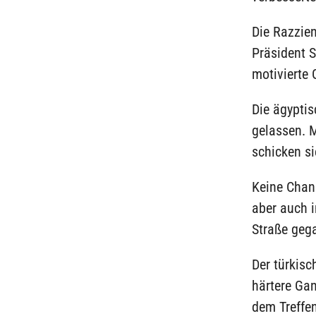
Die Razzie
Präsident 
motivierte
Die ägypti
gelassen. M
schicken s
Keine Chan
aber auch 
Straße geg
Der türkis
härtere Ga
dem Treffen