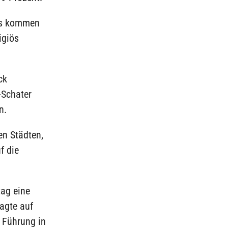
rs kommen
igiös
ck
-Schater
n.
en Städten,
f die
tag eine
agte auf
r Führung in