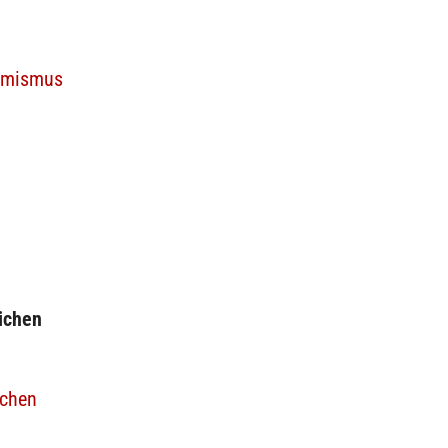
remismus
ichen
ichen