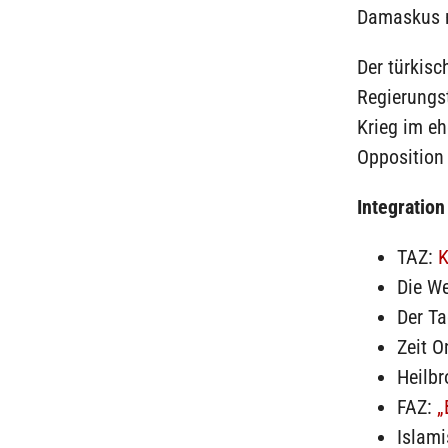
Damaskus ni
Der türkis
Regierungs
Krieg im e
Opposition
Integration
TAZ:
K
Die We
Der T
Zeit O
Heilb
FAZ:
„
Islami