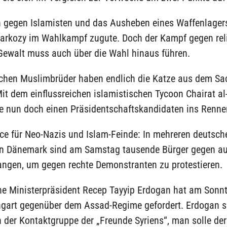
n gegen Islamisten und das Ausheben eines Waffenlage
Sarkozy im Wahlkampf zugute. Doch der Kampf gegen rel
 Gewalt muss auch über die Wahl hinaus führen.
schen Muslimbrüder haben endlich die Katze aus dem Sa
it dem einflussreichen islamistischen Tycoon Chairat al
ie nun doch einen Präsidentschaftskandidaten ins Renne
ce für Neo-Nazis und Islam-Feinde: In mehreren deutsch
in Dänemark sind am Samstag tausende Bürger gegen au
angen, um gegen rechte Demonstranten zu protestieren.
che Ministerpräsident Recep Tayyip Erdogan hat am Sonn
ngart gegenüber dem Assad-Regime gefordert. Erdogan s
 der Kontaktgruppe der „Freunde Syriens“, man solle de