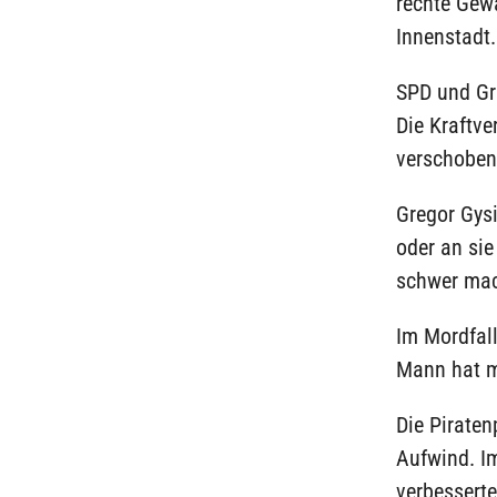
rechte Gew
Innenstadt.
SPD und Grü
Die Kraftve
verschoben
Gregor Gysi
oder an sie
schwer mac
Im Mordfall
Mann hat m
Die Piraten
Aufwind. I
verbesserte