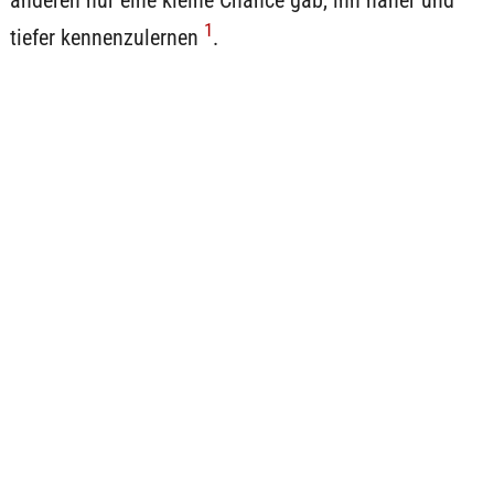
anderen nur eine kleine Chance gab, ihn näher und
1
tiefer kennenzulernen
.