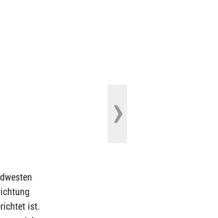
üdwesten
richtung
ichtet ist.