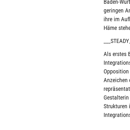
Baden-Württ
geringen An
ihre im Auf
Häme stehe
___STEADY
Als erstes
Integration
Opposition 
Anzeichen d
repräsentat
Gestalterin 
Strukturen 
Integration