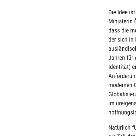
Die Idee is
Ministerin 
dass die m
der sich i
ausländisch
Jahren für 
Identität) 
Anforderung
modernen Ge
Globalisier
im ureigens
hoffnungslo
Natürlich 