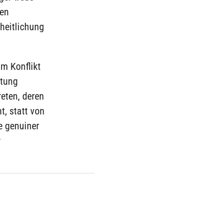
hen
heitlichung
m Konflikt
htung
eten, deren
t, statt von
ie genuiner
r