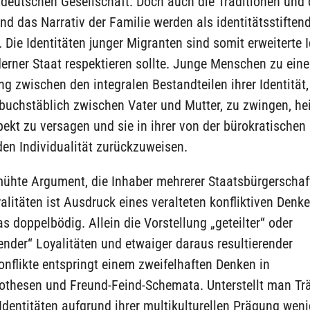
r deutschen Gesellschaft. Doch auch die Traditionen und
und das Narrativ der Familie werden als identitätsstiften
Die Identitäten junger Migranten sind somit erweiterte I
erner Staat respektieren sollte. Junge Menschen zu eine
g zwischen den integralen Bestandteilen ihrer Identität
uchstäblich zwischen Vater und Mutter, zu zwingen, hei
ekt zu versagen und sie in ihrer von der bürokratische
en Individualität zurückzuweisen.
mühte Argument, die Inhaber mehrerer Staatsbürgerschaf
yalitäten ist Ausdruck eines veralteten konfliktiven Denk
 doppelbödig. Allein die Vorstellung „geteilter“ oder
ender“ Loyalitäten und etwaiger daraus resultierender
onflikte entspringt einem zweifelhaften Denken in
pothesen und Freund-Feind-Schemata. Unterstellt man Tr
 Identitäten aufgrund ihrer multikulturellen Prägung weni