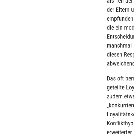
als Teil de
der Eltern 
empfunden. 
die ein mod
Entscheidun
manchmal b
diesen Resp
abweichend
Das oft be
geteilte Lo
zudem etwas
„konkurrier
Loyalitätsk
Konflikthy
erweiterter