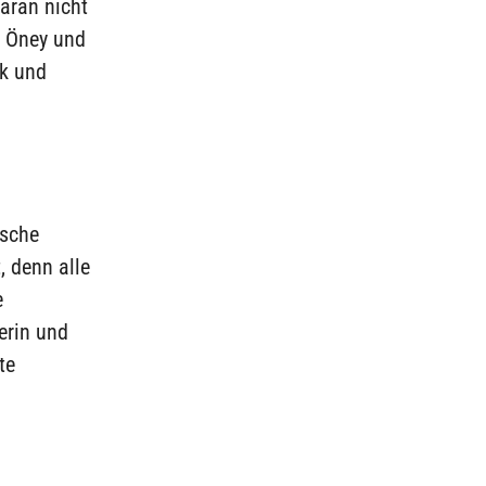
aran nicht
u Öney und
ik und
ische
, denn alle
e
erin und
te