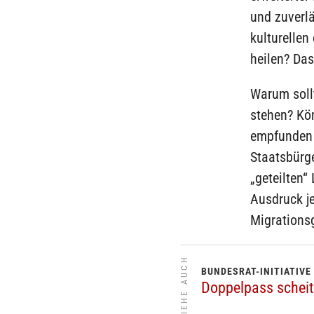
und zuverlä
kulturellen
heilen? Das
Warum soll
stehen? Kön
empfunden w
Staatsbürge
„geteilten“
Ausdruck je
Migrations
SIEHE AUCH
BUNDESRAT-INITIATIVE
Doppelpass schei