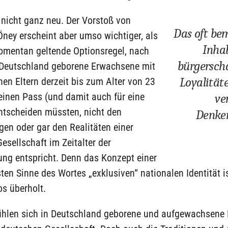
t nicht ganz neu. Der Vorstoß von
Das oft be
Öney erscheint aber umso wichtiger, als
Inha
omentan geltende Optionsregel, nach
bürgerscha
n Deutschland geborene Erwachsene mit
Loyalität
en Eltern derzeit bis zum Alter von 23
einen Pass (und damit auch für eine
ve
entscheiden müssten, nicht den
Denke
en oder gar den Realitäten einer
sellschaft im Zeitalter der
ung entspricht. Denn das Konzept einer
ten Sinne des Wortes „exklusiven“ nationalen Identität i
s überholt.
fühlen sich in Deutschland geborene und aufgewachsen