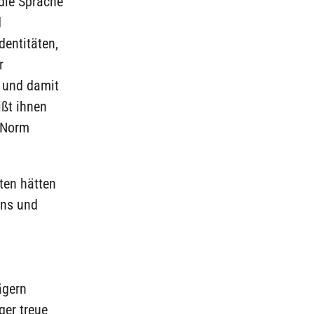
 die Sprache
d
dentitäten,
r
, und damit
ßt ihnen
n Norm
ten hätten
ens und
ägern
ger treue