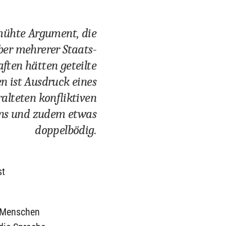
mühte Argument, die
ber mehrerer Staats-
ften hätten geteilte
en ist Ausdruck eines
ralteten konfliktiven
ns und zudem etwas
doppelbödig.
st
e Menschen