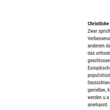
Christlich
Zwar sprich
Verbesserun
anderem da
das orthodo
geschlossen
Europäische
populistisc
Deutschlan
genießen, k
werden u.a 
anerkannt. 