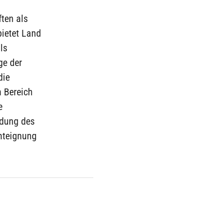
ten als
bietet Land
ls
ge der
die
n Bereich
e
rdung des
enteignung