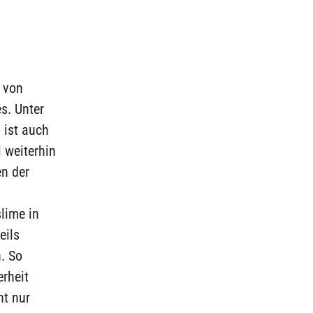
n von
s. Unter
 ist auch
 weiterhin
en der
slime in
eils
. So
erheit
ht nur