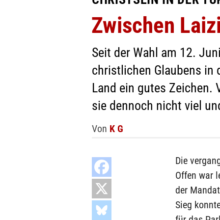
Zwischen Laiz
Seit der Wahl am 12. Juni
christlichen Glaubens in
Land ein gutes Zeichen. 
sie dennoch nicht viel u
Von
K G
Die vergan
Offen war l
der Mandate
Sieg konnte
für das Pa