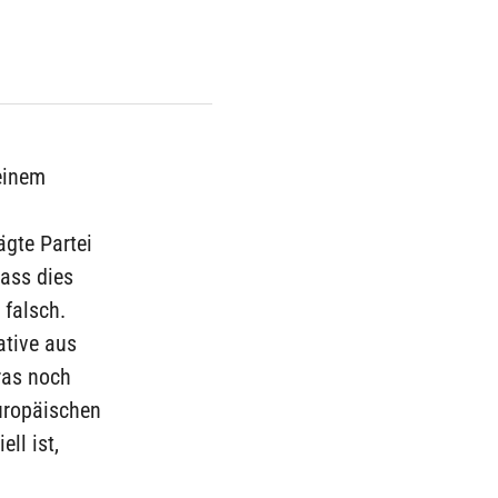
 einem
ägte Partei
dass dies
 falsch.
ative aus
oras noch
uropäischen
ell ist,