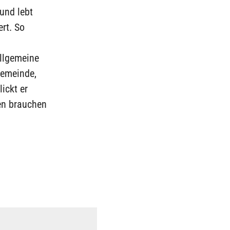
und lebt
ert. So
allgemeine
Gemeinde,
ickt er
en brauchen