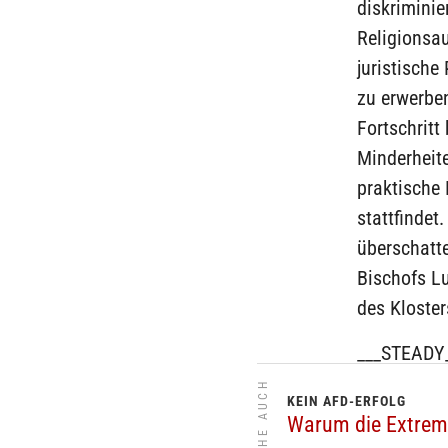
diskriminie
Religionsau
juristische
zu erwerben
Fortschritt
Minderheite
praktische 
stattfindet
überschatte
Bischofs L
des Kloster
___STEADY
SIEHE AUCH
KEIN AFD-ERFOLG
Warum die Extremi