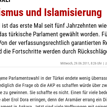
ismus und Islamisierung
 ist das erste Mal seit fünf Jahrzehnten wi
 das türkische Parlament gewählt worden. Fü
Von der verfassungsrechtlich garantierten R
nd die Fortschritte werden durch Rückschläg
Mittwoch, 29.06.2011, 8:26 Uhr
|
z
gene Parlamentswahl in der Türkei endete wenig überras
ediglich die Frage ob die AKP es schaffen würde über zwe
 zu gewinnen. Sie schaffte es nicht. Einen für viele be
 aber Erol Dora erringen, denn der Aramäer errang ein 
rlament in Ankara. Jetzt sind viele Hoffnungen mit sei