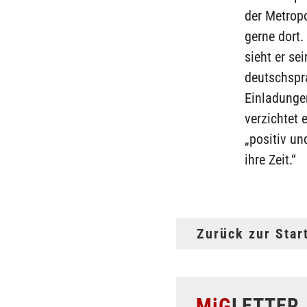
der Metropo
gerne dort.
sieht er se
deutschspra
Einladunge
verzichtet 
„positiv u
ihre Zeit.“
Zurück zur Star
MiG
LETTER