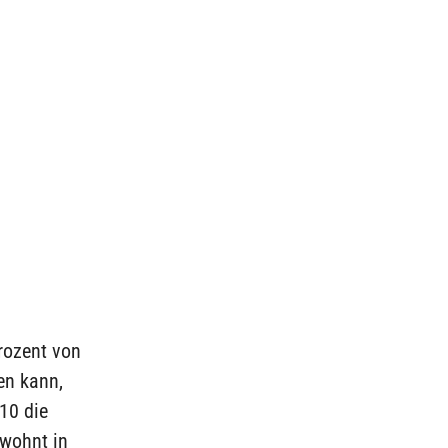
rozent von
en kann,
010 die
 wohnt in