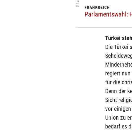
FRANKREICH
Parlamentswahl: H
Türkei ste
Die Türkei 
Scheideweg 
Minderheite
regiert nun
für die chr
Denn der ke
Sicht relig
vor einige
Union zu err
bedarf es d