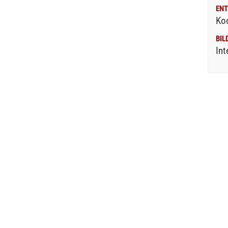
ENT
Ko
BIL
Int