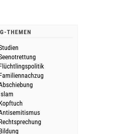
IG-THEMEN
Studien
Seenotrettung
Flüchtlingspolitik
Familiennachzug
Abschiebung
Islam
Kopftuch
Antisemitismus
Rechtsprechung
Bildung