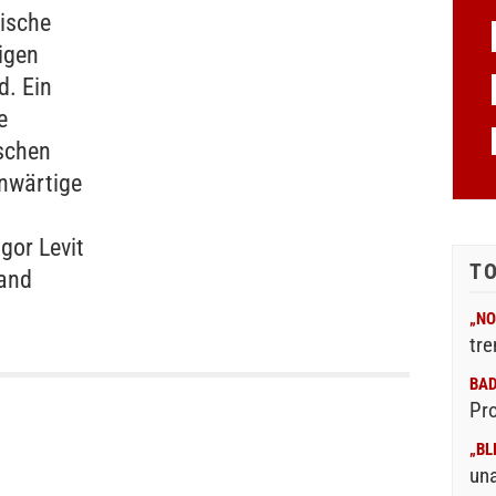
dische
igen
d. Ein
e
ischen
nwärtige
gor Levit
T
fand
„NO
tre
BA
Pr
„BL
un