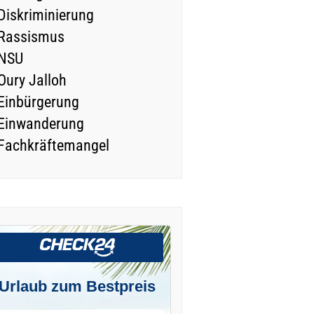
Diskriminierung
Rassismus
NSU
Oury Jalloh
Einbürgerung
Einwanderung
Fachkräftemangel
Urlaub zum Bestpreis