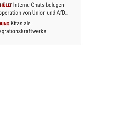
Interne Chats belegen
HÜLLT
operation von Union und AfD…
Kitas als
DUNG
egrationskraftwerke