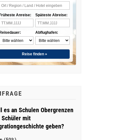
Früheste Anreise:
Späteste Abreise:
Reisedauer:
Abflughafen:
Reise finden »
MFRAGE
ll es an Schulen Obergrenzen
r Schüler mit
grationgeschichte geben?
n (59%)