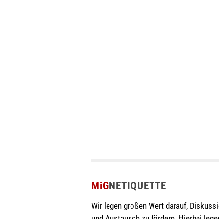
MiG
NETIQUETTE
Wir legen großen Wert darauf, Diskuss
und Austausch zu fördern. Hierbei lege