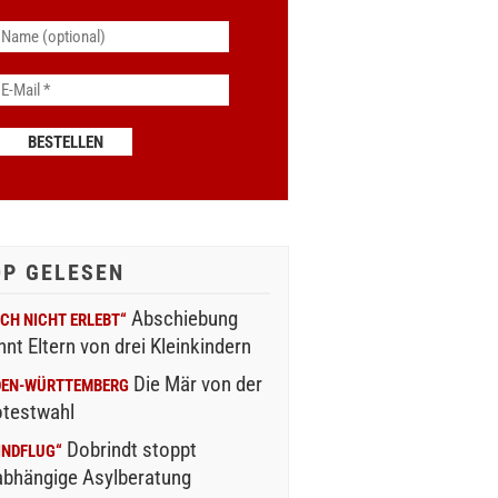
OP GELESEN
Abschiebung
CH NICHT ERLEBT“
nnt Eltern von drei Kleinkindern
Die Mär von der
DEN-WÜRTTEMBERG
otestwahl
Dobrindt stoppt
INDFLUG“
abhängige Asylberatung