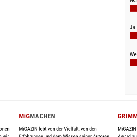
Ja 
Wei
MiG
MACHEN
GRIM
ionen
MiGAZIN lebt von der Vielfalt, von den
MiGAZIN 
n wir
Erfahrungen und dem Wissen seiner Autoren.
Award au