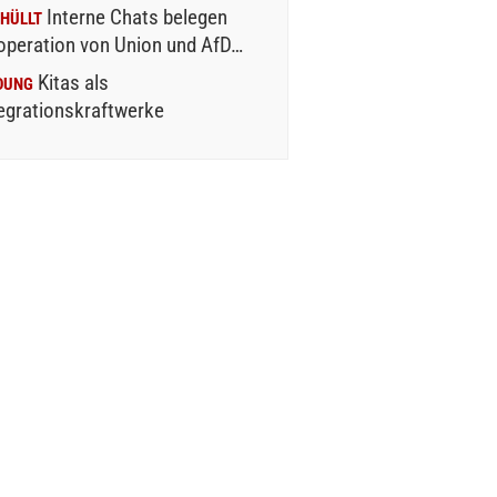
Interne Chats belegen
HÜLLT
operation von Union und AfD…
Kitas als
DUNG
egrationskraftwerke