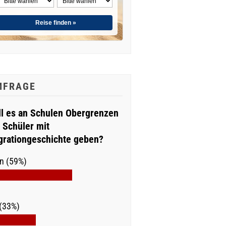
Reise finden »
MFRAGE
ll es an Schulen Obergrenzen
r Schüler mit
grationgeschichte geben?
n (59%)
(33%)