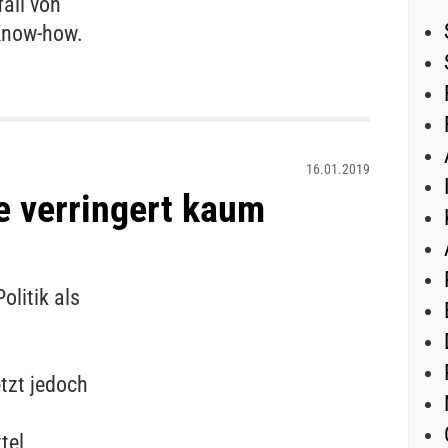
all von
Know-how.
16.01.2019
e verringert kaum
olitik als
tzt jedoch
tel