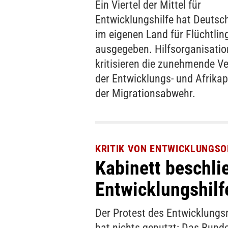
Ein Viertel der Mittel für
Entwicklungshilfe hat Deutsc
im eigenen Land für Flüchtlin
ausgegeben. Hilfsorganisati
kritisieren die zunehmende V
der Entwicklungs- und Afrikapo
der Migrationsabwehr.
KRITIK VON ENTWICKLUNGS
Kabinett beschli
Entwicklungshilf
Der Protest des Entwicklungs
hat nichts genutzt: Das Bund