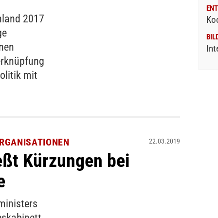
ENT
hland 2017
Ko
ge
BIL
onen
Int
erknüpfung
litik mit
ORGANISATIONEN
22.03.2019
eßt Kürzungen bei
e
ministers
eskabinett