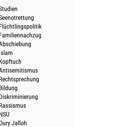
Studien
Seenotrettung
Flüchtlingspolitik
Familiennachzug
Abschiebung
Islam
Kopftuch
Antisemitismus
Rechtsprechung
Bildung
Diskriminierung
Rassismus
NSU
Oury Jalloh