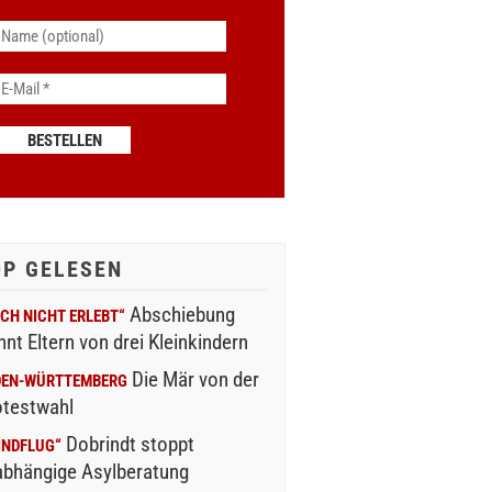
OP GELESEN
Abschiebung
CH NICHT ERLEBT“
nnt Eltern von drei Kleinkindern
Die Mär von der
DEN-WÜRTTEMBERG
otestwahl
Dobrindt stoppt
INDFLUG“
abhängige Asylberatung