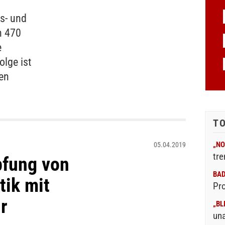
s- und
n 470
e
lge ist
len
T
„NO
05.04.2019
tre
pfung von
BA
tik mit
Pr
r
„BL
un