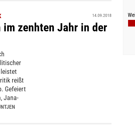
Wei
K
14.09.2018
 im zenhten Jahr in der
ch
litischer
leistet
itik reißt
. Gefeiert
, Jana-
ÜNTJEN