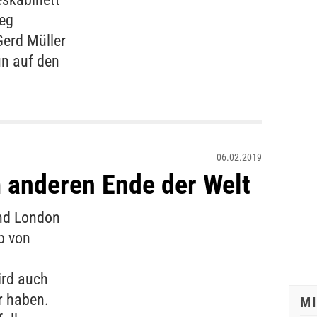
Weg
Gerd Müller
un auf den
06.02.2019
 anderen Ende der Welt
und London
b von
ird auch
r haben.
M