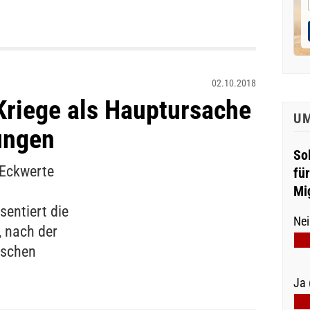
02.10.2018
Kriege als Hauptursache
U
ungen
So
e Eckwerte
fü
Mi
entiert die
Nei
, nach der
tschen
Ja 