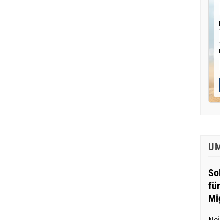
U
So
fü
Mi
Nei