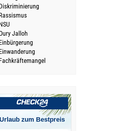
Diskriminierung
Rassismus
NSU
Oury Jalloh
Einbürgerung
Einwanderung
Fachkräftemangel
Urlaub zum Bestpreis