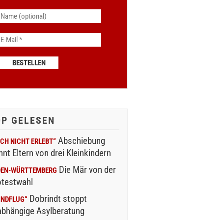
OP GELESEN
Abschiebung
CH NICHT ERLEBT“
nnt Eltern von drei Kleinkindern
Die Mär von der
DEN-WÜRTTEMBERG
otestwahl
Dobrindt stoppt
INDFLUG“
abhängige Asylberatung