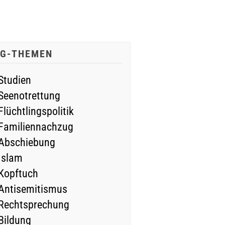
IG-THEMEN
Studien
Seenotrettung
Flüchtlingspolitik
Familiennachzug
Abschiebung
Islam
Kopftuch
Antisemitismus
Rechtsprechung
Bildung