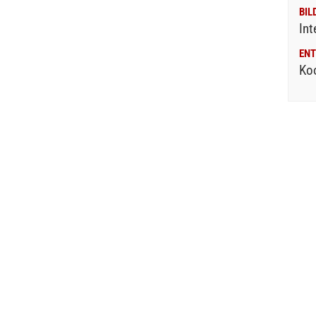
BIL
Int
ENT
Ko