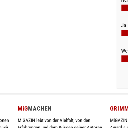
Ja 
Wei
MiG
MACHEN
GRIM
ionen
MiGAZIN lebt von der Vielfalt, von den
MiGAZIN 
n wir
Erfahrungen und dem Wissen seiner Autoren.
Award au