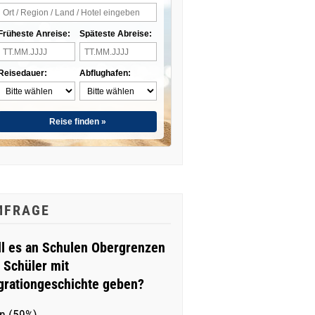
Früheste Anreise:
Späteste Abreise:
Reisedauer:
Abflughafen:
Reise finden »
MFRAGE
ll es an Schulen Obergrenzen
r Schüler mit
grationgeschichte geben?
n (59%)