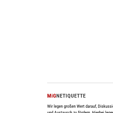
MiG
NETIQUETTE
Wir legen großen Wert darauf, Diskuss
und Austausch zu fördern. Hierbei lege