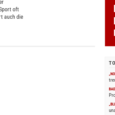
er
port oft
t auch die
T
„NO
tre
BA
Pr
„BL
un