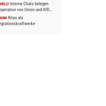
Interne Chats belegen
HÜLLT
operation von Union und AfD…
Kitas als
DUNG
egrationskraftwerke