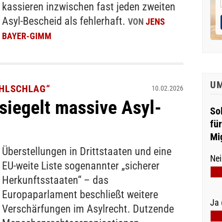
kassieren inzwischen fast jeden zweiten
Asyl-Bescheid als fehlerhaft.
VON
JENS
BAYER-GIMM
U
HLSCHLAG“
10.02.2026
iegelt massive Asyl-
So
fü
Mi
Überstellungen in Drittstaaten und eine
Nei
EU-weite Liste sogenannter „sicherer
Herkunftsstaaten“ – das
Europaparlament beschließt weitere
Ja 
Verschärfungen im Asylrecht. Dutzende