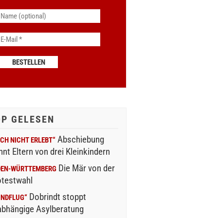
OP GELESEN
Abschiebung
CH NICHT ERLEBT“
nnt Eltern von drei Kleinkindern
Die Mär von der
DEN-WÜRTTEMBERG
otestwahl
Dobrindt stoppt
INDFLUG“
abhängige Asylberatung