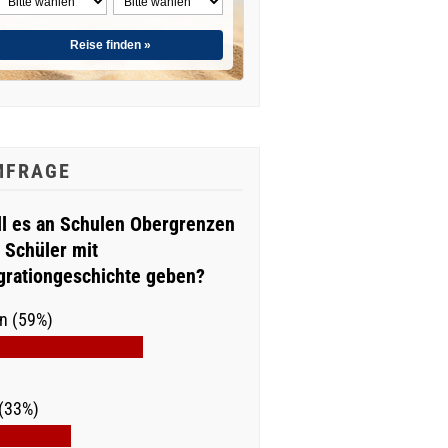
Reise finden »
MFRAGE
ll es an Schulen Obergrenzen
r Schüler mit
grationgeschichte geben?
n (59%)
(33%)