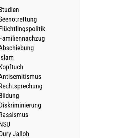
Studien
Seenotrettung
Flüchtlingspolitik
Familiennachzug
Abschiebung
Islam
Kopftuch
Antisemitismus
Rechtsprechung
Bildung
Diskriminierung
Rassismus
NSU
Oury Jalloh