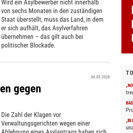
Wird ein Asylbewerber nicht innerhalb
von sechs Monaten in den zuständigen
Staat überstellt, muss das Land, in dem
er sich aufhält, das Asylverfahren
übernehmen – das gilt auch bei
politischer Blockade.
T
04.03.2026
en gegen
„NO
tre
BA
Pr
Die Zahl der Klagen vor
„BL
Verwaltungsgerichten wegen einer
un
Ablehnung eines Asylantrags haben sich