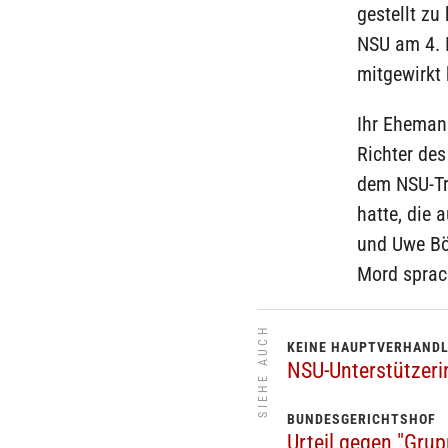
gestellt zu
NSU am 4. 
mitgewirkt
Ihr Ehemann
Richter de
dem NSU-Tr
hatte, die 
und Uwe Bö
Mord sprach
SIEHE AUCH
KEINE HAUPTVERHAND
NSU-Unterstützeri
BUNDESGERICHTSHOF
Urteil gegen "Grup