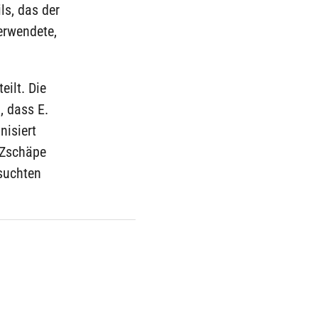
ls, das der
erwendete,
ilt. Die
, dass E.
nisiert
n Zschäpe
suchten