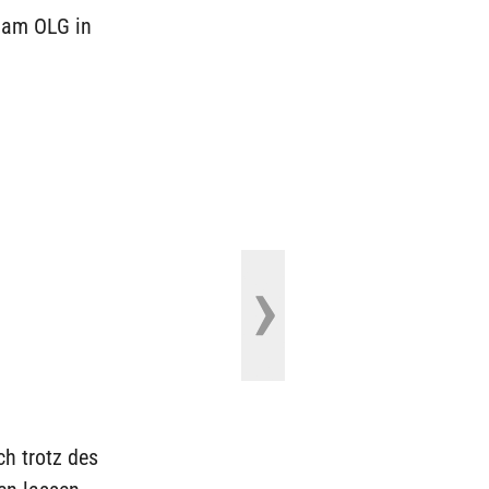
n am OLG in
h trotz des