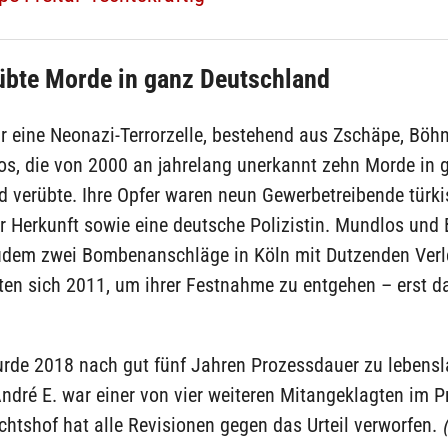
übte Morde in ganz Deutschland
r eine Neonazi-Terrorzelle, bestehend aus Zschäpe, Böh
s, die von 2000 an jahrelang unerkannt zehn Morde in 
d verübte. Ihre Opfer waren neun Gewerbetreibende türk
r Herkunft sowie eine deutsche Polizistin. Mundlos und
udem zwei Bombenanschläge in Köln mit Dutzenden Verle
ten sich 2011, um ihrer Festnahme zu entgehen – erst da
rde 2018 nach gut fünf Jahren Prozessdauer zu lebensl
 André E. war einer von vier weiteren Mitangeklagten im P
htshof hat alle Revisionen gegen das Urteil verworfen.