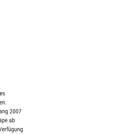
des
en.
fang 2007
äpe ab
 Verfügung