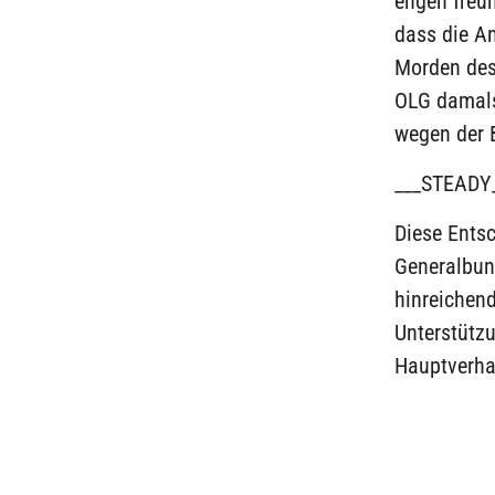
engen freu
dass die A
Morden des 
OLG damals
wegen der B
___STEADY
Diese Ents
Generalbun
hinreichend
Unterstützu
Hauptverha