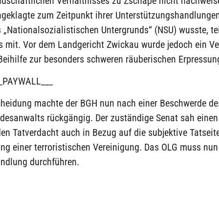
ndschaftlichen Verhältnisses zu Zschäpe nicht nachweis
ngeklagte zum Zeitpunkt ihrer Unterstützungshandlunge
„Nationalsozialistischen Untergrunds“ (NSU) wusste, tei
 mit. Vor dem Landgericht Zwickau wurde jedoch ein Ve
eihilfe zur besonders schweren räuberischen Erpressung
_PAYWALL___
cheidung machte der BGH nun nach einer Beschwerde de
desanwalts rückgängig. Der zuständige Senat sah einen
en Tatverdacht auch in Bezug auf die subjektive Tatseit
ng einer terroristischen Vereinigung. Das OLG muss nun
ndlung durchführen.