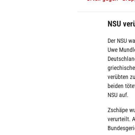
NSU ver
Der NSU wa
Uwe Mundlo
Deutschlan
griechische
verübten z
beiden töte
NSU auf.
Zschäpe wu
verurteilt.
Bundesgeric