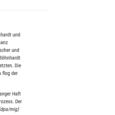
nhardt und
ganz
ischer und
 Böhnhardt
tzten. Die
 flog der
anger Haft
rozess. Der
(dpa/mig)