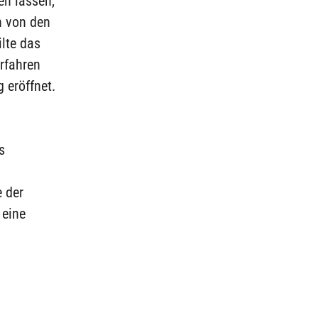
en lassen,
n von den
lte das
rfahren
 eröffnet.
s
e der
 eine