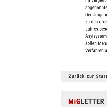
Im Vergleic
sogenannte
Der Umgang
zu den gro
Jahres bes
Asylsystems
sollen Men
Verfahren 
Zurück zur Star
MiG
LETTER