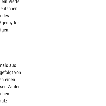
 ein Viertel
deutschen
m des
Agency for
ägen.
mals aus
 gefolgt von
en einen
esen Zahlen
schen
hutz