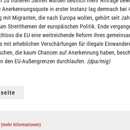
h zu früheren Jahren wurden deutlich mehr Anträge bewil
 Anerkennungsquote in erster Instanz lag demnach bei 
 mit Migranten, die nach Europa wollen, gehört seit Ja
ßen Streitthemen der europäischen Politik. Ende vergan
chloss die EU eine weitreichende Reform ihres gemeins
 mit erheblichen Verschärfungen für illegale Einwandere
schen, die kaum Chancen auf Anerkennung haben, besch
an den EU-Außengrenzen durchlaufen.
(dpa/mig)
tseite
(mehr Informationen)