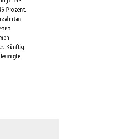
ligt. Die
46 Prozent.
hrzehnten
genen
amen
r. Künftig
leunigte