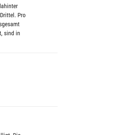
dahinter
rittel. Pro
nsgesamt
, sind in