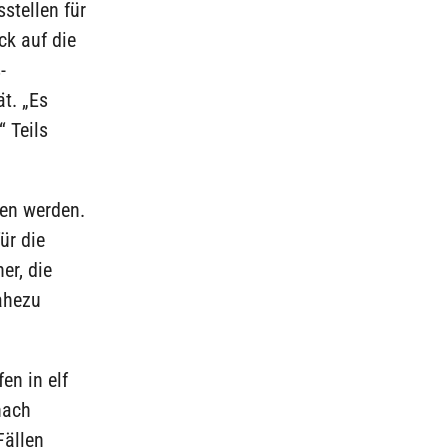
stellen für
ck auf die
-
ät. „Es
 Teils
en werden.
ür die
er, die
nahezu
en in elf
nach
Fällen