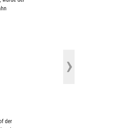
ahn
f der