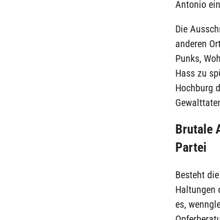
Antonio ein
Die Aussch
anderen Ort
Punks, Woh
Hass zu spü
Hochburg de
Gewalttate
Brutale 
Partei
Besteht di
Haltungen d
es, wenngl
Opferberatu