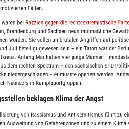
 motivierten Fällen.
i waren bei
Razzien gegen die rechtsextremistische Partei
lin, Brandenburg und Sachsen neun mutmaßliche Gewaltt
n worden. Sie sollen an brutalen Angriffen auf politis
nd Juli beteiligt gewesen sein – ein Tatort war der Berli
tkreuz. Anfang Mai hatten vier junge Männer – mindeste
aus dem rechten Spektrum – den sächsischen SPD-Politi
cke niedergeschlagen – er musste operiert werden. Ande
ch Neonazis in Kampfsportgruppen.
sstellen beklagen Klima der Angst
lisierung von Rassismus und Antisemitismus führt zu ei
en Ausweitung von Gefahrenzonen und zu einem Klima 