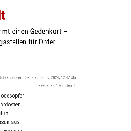
t
mmt einen Gedenkort –
sstellen für Opfer
tzt aktualisiert: Dienstag, 30.07.2024, 12:47 Uhr
Lesedauer: 4 Minuten |
Todesopfer
Nordosten
t in
bson aus
, wurde der