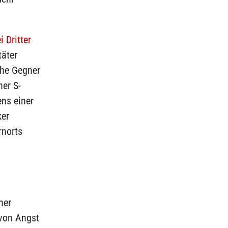
 Dritter
äter
che Gegner
ner S-
ns einer
ker
rnorts
ner
von Angst