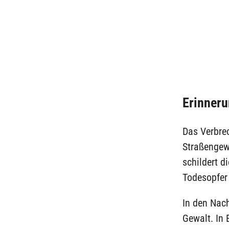
Erinneru
Das Verbrec
Straßengew
schildert d
Todesopfer 
In den Nac
Gewalt. In