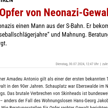
 Opfer von Neonazi-Gewal
onazis einen Mann aus der S-Bahn. Er beko
aseballschlägerjahre“ und Mahnung. Beratung
gt.
Dienstag, 30.07.2024, 12:47 Uhr
|
zule
ner Amadeu Antonio gilt als einer der ersten bekannten 
walt in den 90er Jahren. Schauplatz war Eberswalde im 
gs. Das brutale Verbrechen von Skinheads ist bundeswei
 – anders der Fall des Wohnungslosen Hans-Georg Jako
 Wie Beratungsstellen für Opfer rechter Gewalt berichten