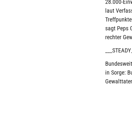
28.000-Ein
laut Verfas
Treffpunkte
sagt Peps G
rechter Gew
___STEADY
Bundesweit
in Sorge: B
Gewalttate