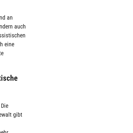
nd an
ondern auch
sistischen
h eine
te
tische
 Die
ewalt gibt
mehr