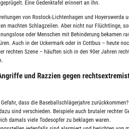
geprügelt. Eine Gedenktafel erinnert an ihn.
reitungen von Rostock-Lichtenhagen und Hoyerswerda u
en machten Schlagzeilen. Aber nicht nur Flüchtlinge, s
nungslose oder Menschen mit Behinderung bekamen ras
ren. Auch in der Uckermark oder in Cottbus – heute noc
r rechten Szene – häuften sich in den 90er Jahren rech
n.
Angriffe und Razzien gegen rechtsextremis
e Gefahr, dass die Baseballschlägerjahre zurückkommen?
azu sind verschieden. Beispiele auch brutaler rechter G
eich damals viele Todesopfer zu beklagen waren.
ngsstellen jedenfalls sind alarmiert und berichten von 