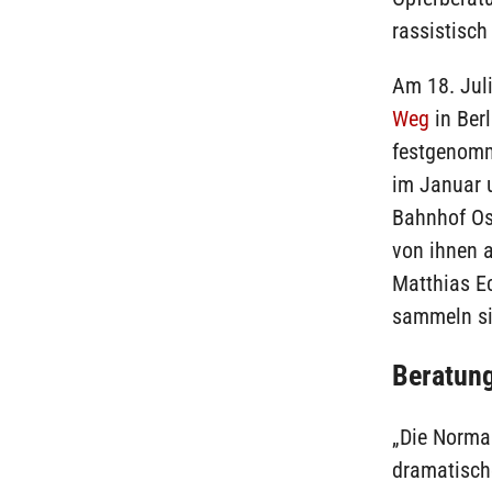
rassistisch
Am 18. Jul
Weg
in Ber
festgenomme
im Januar u
Bahnhof Os
von ihnen 
Matthias E
sammeln si
Beratung
„Die Norma
dramatisch