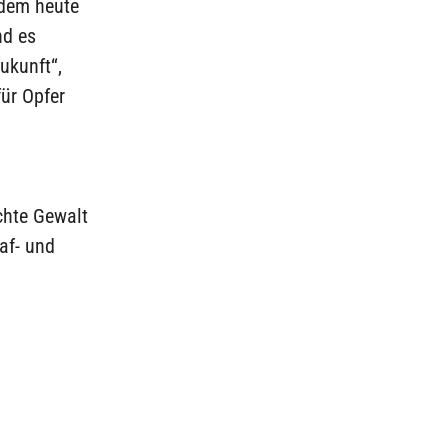
 dem heute
nd es
ukunft“,
für Opfer
chte Gewalt
af- und