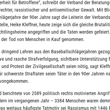
rheit für Betroffene“, schreibt der Verband der Beratungs
rechter, rassistischer und antisemitischer Gewalt. Mit Bli
lägerjahre der 90er Jahre sagt die Leiterin der Verbands
elle, Heike Kleffner, heute zeige sich die gleiche Brutalit
htlingsheime angegriffen und die Taten werden gefeiert.“
 der Tod von Menschen in Kauf genommen.
 dringend Lehren aus den Baseballschlägerjahren gezog
ive und rasche Strafverfolgung, sichtbare Unterstützung f
 und Protest der Zivilgesellschaft seien nötig, sagt Kleffn
 Für schwerste Straftaten seien Täter in den 90er Jahren 
davongekommen.
 berichtete von 2589 politisch rechts motivierten Angriff
ern im vergangenen Jahr – 3384 Menschen waren dem
Das weitaus häufigste Tatmotiv sei Rassismus mit 1446 