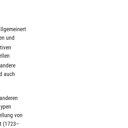
allgemeinert
ren und
tiven
ellen
 andere
nd auch
 anderen
typen
ellung von
nt (1723–