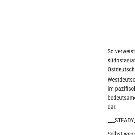
So verweist
südostasiat
Ostdeutschl
Westdeutsc
im pazifisc
bedeutsame
dar.
___STEADY
Selbst wenn