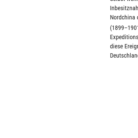
Inbesitzna
Nordchina 
(1899–190
Expedition
diese Ereig
Deutschlan