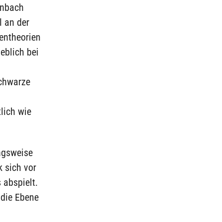
enbach
l an der
entheorien
eblich bei
Schwarze
lich wie
ngsweise
 sich vor
 abspielt.
 die Ebene