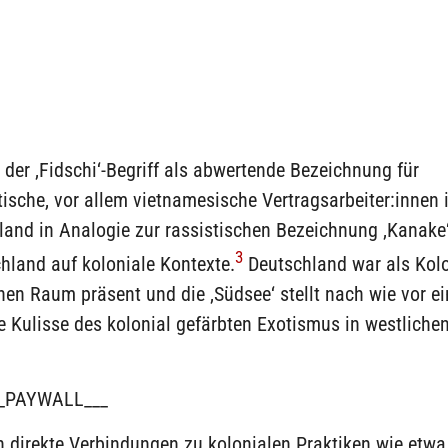
 der ‚Fidschi‘-Begriff als abwertende Bezeichnung für
ische, vor allem vietnamesische Vertragsarbeiter:innen 
and in Analogie zur rassistischen Bezeichnung ‚Kanake‘
3
hland auf koloniale Kontexte.
Deutschland war als Kol
hen Raum präsent und die ‚Südsee‘ stellt nach wie vor ei
 Kulisse des kolonial gefärbten Exotismus in westliche
_PAYWALL___
 direkte Verbindungen zu kolonialen Praktiken wie etwa