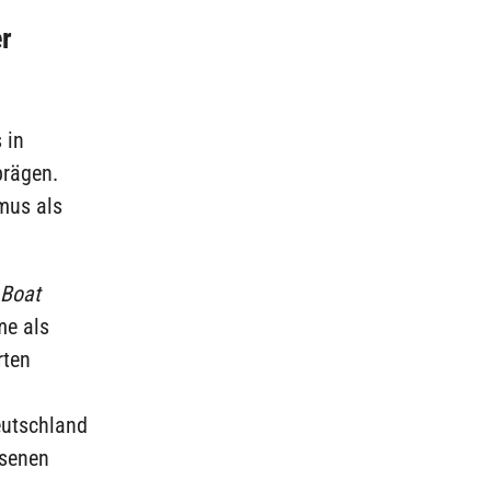
r
 in
prägen.
mus als
Boat
me als
rten
eutschland
esenen