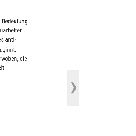
e Bedeutung
uarbeiten.
s anti-
eginnt.
erwoben, die
lt