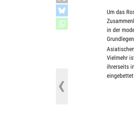
Um das Ros
Zusammenhä
in der mod
Grundlegend
Asiatische
Vielmehr is
ihrerseits 
eingebettet 