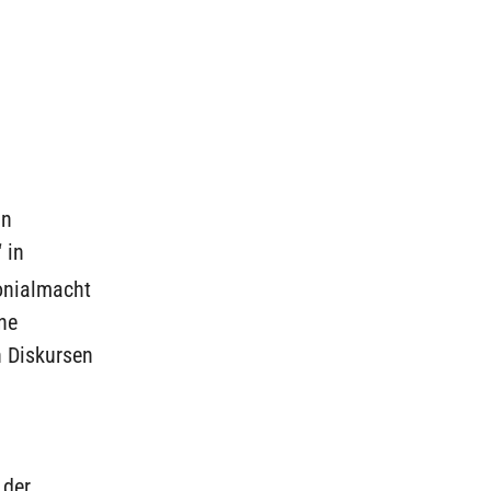
in
 in
onialmacht
ne
n Diskursen
 der