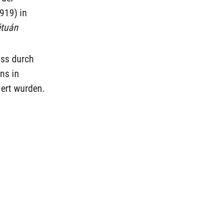
919) in
étuán
ass durch
ns in
ert wurden.