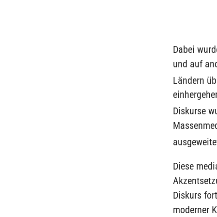
Dabei wurde
und auf and
Ländern üb
einhergehen
Diskurse w
Massenmedi
ausgeweite
Diese media
Akzentsetzu
Diskurs for
moderner K