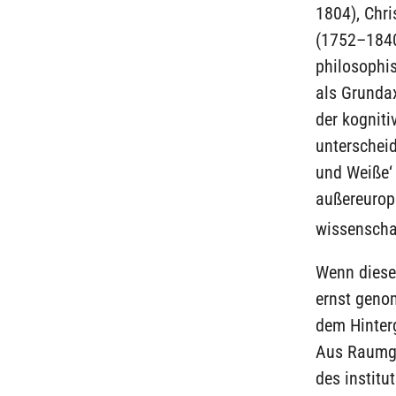
1804), Chr
(1752–1840)
philosophi
als Grunda
der kogniti
unterscheid
und Weiße‘
außereurop
wissenschaf
Wenn diese
ernst geno
dem Hinter
Aus Raumgr
des instit