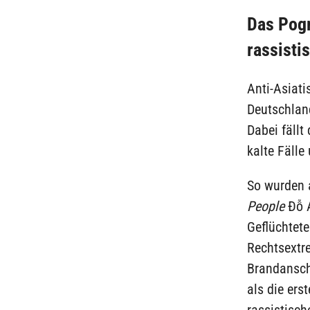
Das Pogr
rassisti
Anti-Asiat
Deutschlan
Dabei fällt
kalte Fälle
So wurden 
People
Đỗ A
Geflüchtete
Rechtsextr
Brandansch
als die ers
rassistisch