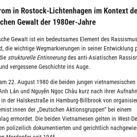
om in Rostock-Lichtenhagen im Kontext de
schen Gewalt der 1980er-Jahre
ische Gewalt ist ein bedeutsames Element des Rassismus
d, die wichtige Wegmarkierungen in seiner Entwicklung 
 die
strukturelle Entinnerung
des anti-Asiatischen Rassis
 und vergessene Geschichte ins Auge.
am 22. August 1980 die beiden jungen vietnamesischen
nh Lân und Nguyễn Ngọc Châu kurz nach ihrer Aufnah
 in der Halskestraße in Hamburg-Billbrook von organisie
emist:innen der „Deutschen Aktionsgruppen“ bei einem
lag ermordet. Die beiden Vietnamesen gelten in West-D
ten polizeilich dokumentierten und gerichtlich nachgewi
en Mordopfer seit 1945.