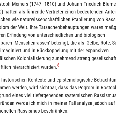
istoph Meiners (1747–1810) und Johann Friedrich Blum
 hatten als führende Vertreter einen bedeutenden Antei
schen wie naturwissenschaftlichen Etablierung von Rass
xiom der Welt. Ihre Tatsachenbehauptungen waren maßg
ven Erfindung von unterschiedlichen und biologisch
baren ‚Menschenrassen‘ beteiligt, die als ‚Gelbe, Rote, 
 imaginiert und in Rückkoppelung mit der expansiven
äischen Kolonialisierung zunehmend streng gesellschaft
8
tlich hierarchisiert wurden.
 historischen Kontexte und epistemologische Betrachtu
mmen werden, wird sichtbar, dass das Pogrom in Rostock
grund eines viel tiefergehenden systemischen Rassismus
ünden werde ich mich in meiner Fallanalyse jedoch auf
utionellen Rassismus beschränken.