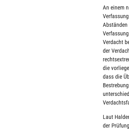
An einem n
Verfassung
Abständen e
Verfassung
Verdacht b
der Verdach
rechtsextre
die vorlieg
dass die Üb
Bestrebung 
unterschied
Verdachtsfa
Laut Halden
der Prüfung