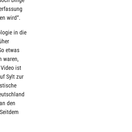
Verfassung
en wird“.
ogie in die
üher
So etwas
n waren,
Video ist
f Sylt zur
stische
Deutschland
 an den
 Seitdem