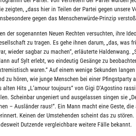
ie zeigten, „dass hier in Teilen der Partei gegen unsere 
 insbesondere gegen das Menschenwürde-Prinzip verstoß
en der sogenannten Neuen Rechten versuchten, ihre Ideol
esellschaft zu tragen. Es gehe ihnen darum, „das, was fr
ar, wieder sagbar zu machen“, erläuterte Haldenwang. „
ann auf Sylt erlebt, wo eindeutig Gesänge zu beobachte
xtremistisch waren.“ Auf einem wenige Sekunden langen 
d zu hören, wie junge Menschen bei einer Pfingstparty au
 alten Hits „L’amour toujours“ von Gigi D’Agostino rassi
ölen. Scheinbar ungeniert und ausgelassen singen sie „
hen – Ausländer raus!“. Ein Mann macht eine Geste, die
erinnert. Keinen der Umstehenden scheint das zu stören.
desweit Dutzende vergleichbare weitere Fälle bekannt.