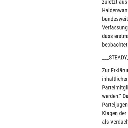
zuletzt aus
Haldenwang
bundesweit
Verfassungs
dass erstma
beobachtet
___STEADY
Zur Erkläru
inhaltliche
Parteimitgl
werden.“ Da
Parteijuge
Klagen der
als Verdach