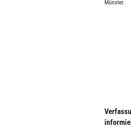
Münster.
Verfass
informie