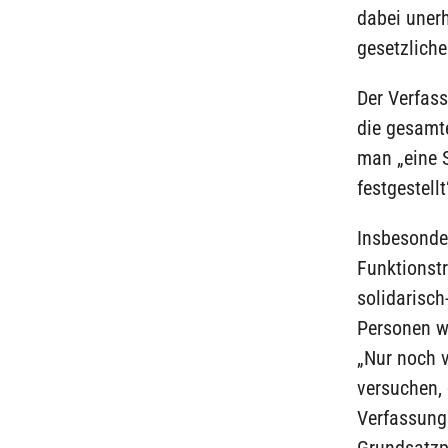
dabei unerh
gesetzliche
Der Verfas
die gesamte
man „eine 
festgestell
Insbesonde
Funktionst
solidarisch
Personen w
„Nur noch v
versuchen, 
Verfassung
Grundsatzp