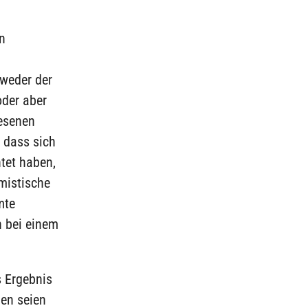
n
tweder der
oder aber
iesenen
 dass sich
tet haben,
mistische
mte
n bei einem
s Ergebnis
len seien