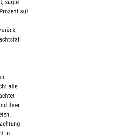
t, sagte
Prozent auf
zurück,
achtsfall
en
cht alle
achtet
nd ihrer
eien.
bachtung
t in