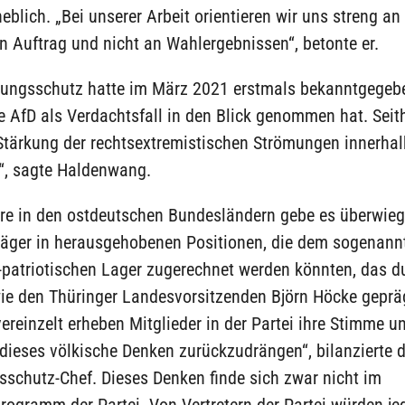
eblich. „Bei unserer Arbeit orientieren wir uns streng a
n Auftrag und nicht an Wahlergebnissen“, betonte er.
sungsschutz hatte im März 2021 erstmals bekanntgegebe
 AfD als Verdachtsfall in den Blick genommen hat. Seit
Stärkung der rechtsextremistischen Strömungen innerhalb
t“, sagte Haldenwang.
re in den ostdeutschen Bundesländern gebe es überwie
räger in herausgehobenen Positionen, die dem sogenann
-patriotischen Lager zugerechnet werden könnten, das d
ie den Thüringer Landesvorsitzenden Björn Höcke geprä
ereinzelt erheben Mitglieder in der Partei ihre Stimme u
dieses völkische Denken zurückzudrängen“, bilanzierte d
sschutz-Chef. Dieses Denken finde sich zwar nicht im
rogramm der Partei. Von Vertretern der Partei würden j