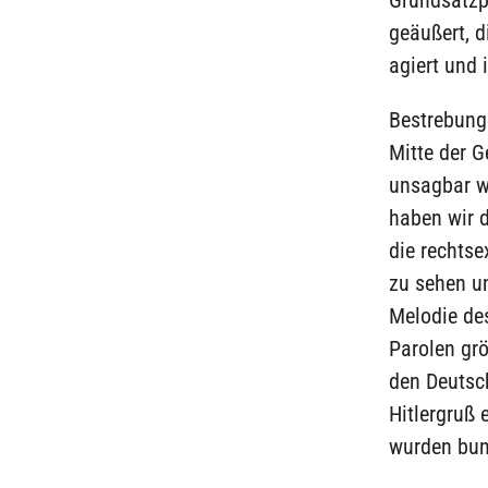
geäußert, d
agiert und
Bestrebung
Mitte der G
unsagbar w
haben wir d
die rechtse
zu sehen un
Melodie des
Parolen gr
den Deutsc
Hitlergruß 
wurden bun