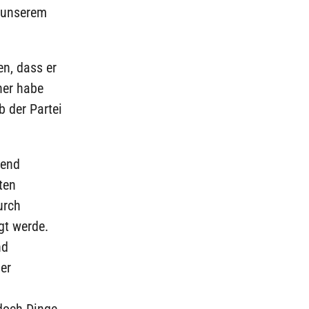
n unserem
n, dass er
her habe
 der Partei
gend
ten
urch
gt werde.
nd
er
edoch Dinge